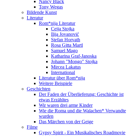
Nancy Black
Tony Wegas
Bildende Kunst
Literatur
Rom*nija Literatur
Ceija Stojka
Ilija Jovanović
Stefan Horvath
Rosa Gitta Martl
Samuel Mago
Katharina Graf-Janoska
Johann "Mongo" Stojka
Mircea Lakatus
International
Literatur über Rom*nija
Weitere Beispiele
Geschichten
Der Faden der Überlieferung: Geschichte ist
etwas Erzähltes
Wir waren drei arme Kinder
Wie die Roma und die Walachen* Verwandte
wurden
Das Märchen von der Geige
Filme
Gypsy Spirit - Ein Musikalisches Roadmovie