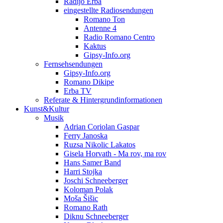
Radijo Erba
eingestellte Radiosendungen
Romano Ton
Antenne 4
Radio Romano Centro
Kaktus
Gipsy-Info.org
Fernsehsendungen
Gipsy-Info.org
Romano Dikipe
Erba TV
Referate & Hintergrundinformationen
Kunst&Kultur
Musik
Adrian Coriolan Gaspar
Ferry Janoska
Ruzsa Nikolic Lakatos
Gisela Horvath - Ma rov, ma rov
Hans Samer Band
Harri Stojka
Joschi Schneeberger
Koloman Polak
Moša Šišic
Romano Rath
Diknu Schneeberger