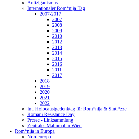
Antiziganismus
Internationaler Rom*nija-Tag
2007-2017
2007
2008
2009
2010
2012
2013
2014
2015
2016
2011
2017
2018
2019
2020
2021
2022
Int. Holocaustgedenktag für Rom*nija & Sinti*zze
Romani Resistance Day
Presse - Linksammlung
Zentrales Mahnmal in Wien
Rom*nija in Europa
Nordeuropa