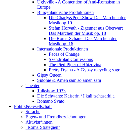
Uglyville - A Contention of Anti-Romaism in
Europe
Burgenländische Produktionen
Die Charly&Pepi-Show Das Märchen der
Musik op.19
Stefan Horvath - Zigeuner aus Oberwart
Das Märchen der Musik op. 18
Die Roma-Schauer Das Märchen der
Musik op. 16
Internationale Produktionen
Faces of Change
Szendrolad Confessions
The Pied Piper of Hützovina
Pretty Dyana - A Gypsy recycling sage
Gipsy Queen
Sidonie & Amen sam so amen sam
Theater
Talkshow 1933
Die Schwarze Kaiserin / I kali tschasarkija
Romano Svato
Politik&Gesellschaft
Sprache
Eigen- und Fremdbezeichnungen
Aktivist*innen
"Roma-Strategien"