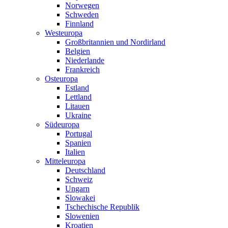
Norwegen
Schweden
Finnland
Westeuropa
Großbritannien und Nordirland
Belgien
Niederlande
Frankreich
Osteuropa
Estland
Lettland
Litauen
Ukraine
Südeuropa
Portugal
Spanien
Italien
Mitteleuropa
Deutschland
Schweiz
Ungarn
Slowakei
Tschechische Republik
Slowenien
Kroatien