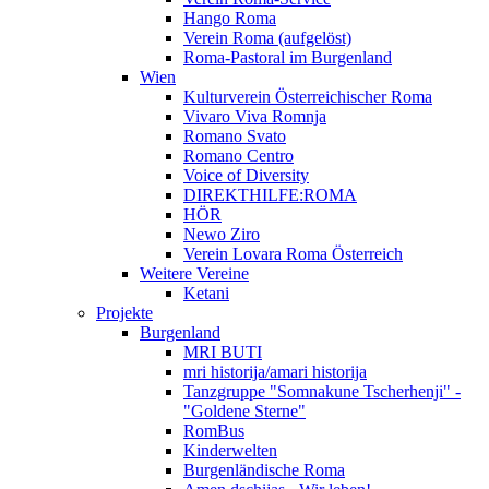
Hango Roma
Verein Roma (aufgelöst)
Roma-Pastoral im Burgenland
Wien
Kulturverein Österreichischer Roma
Vivaro Viva Romnja
Romano Svato
Romano Centro
Voice of Diversity
DIREKTHILFE:ROMA
HÖR
Newo Ziro
Verein Lovara Roma Österreich
Weitere Vereine
Ketani
Projekte
Burgenland
MRI BUTI
mri historija/amari historija
Tanzgruppe "Somnakune Tscherhenji" -
"Goldene Sterne"
RomBus
Kinderwelten
Burgenländische Roma