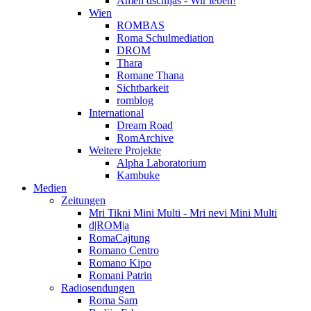
Amen dschijas - Wir leben!
Wien
ROMBAS
Roma Schulmediation
DROM
Thara
Romane Thana
Sichtbarkeit
romblog
International
Dream Road
RomArchive
Weitere Projekte
Alpha Laboratorium
Kambuke
Medien
Zeitungen
Mri Tikni Mini Multi - Mri nevi Mini Multi
d|ROM|a
RomaCajtung
Romano Centro
Romano Kipo
Romani Patrin
Radiosendungen
Roma Sam