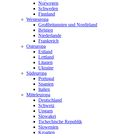
Norwegen
Schweden
Finnland
Westeuropa
Großbritannien und Nordirland
Belgien
Niederlande
Frankreich
Osteuropa
Estland
Lettland
Litauen
Ukraine
Südeuropa
Portugal
Spanien
Italien
Mitteleuropa
Deutschland
Schweiz
Ungarn
Slowakei
Tschechische Republik
Slowenien
Kroatien