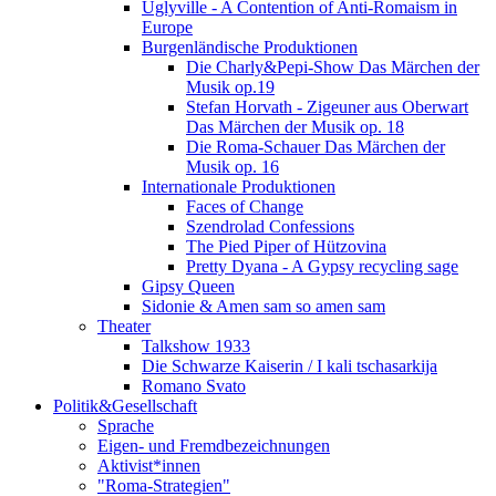
Uglyville - A Contention of Anti-Romaism in
Europe
Burgenländische Produktionen
Die Charly&Pepi-Show Das Märchen der
Musik op.19
Stefan Horvath - Zigeuner aus Oberwart
Das Märchen der Musik op. 18
Die Roma-Schauer Das Märchen der
Musik op. 16
Internationale Produktionen
Faces of Change
Szendrolad Confessions
The Pied Piper of Hützovina
Pretty Dyana - A Gypsy recycling sage
Gipsy Queen
Sidonie & Amen sam so amen sam
Theater
Talkshow 1933
Die Schwarze Kaiserin / I kali tschasarkija
Romano Svato
Politik&Gesellschaft
Sprache
Eigen- und Fremdbezeichnungen
Aktivist*innen
"Roma-Strategien"