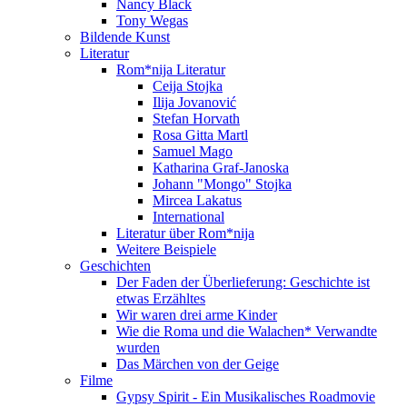
Nancy Black
Tony Wegas
Bildende Kunst
Literatur
Rom*nija Literatur
Ceija Stojka
Ilija Jovanović
Stefan Horvath
Rosa Gitta Martl
Samuel Mago
Katharina Graf-Janoska
Johann "Mongo" Stojka
Mircea Lakatus
International
Literatur über Rom*nija
Weitere Beispiele
Geschichten
Der Faden der Überlieferung: Geschichte ist
etwas Erzähltes
Wir waren drei arme Kinder
Wie die Roma und die Walachen* Verwandte
wurden
Das Märchen von der Geige
Filme
Gypsy Spirit - Ein Musikalisches Roadmovie