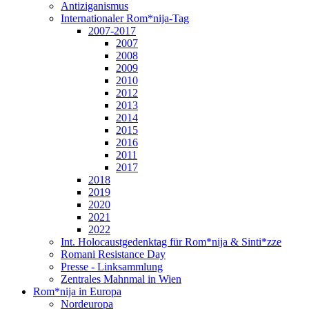
Antiziganismus
Internationaler Rom*nija-Tag
2007-2017
2007
2008
2009
2010
2012
2013
2014
2015
2016
2011
2017
2018
2019
2020
2021
2022
Int. Holocaustgedenktag für Rom*nija & Sinti*zze
Romani Resistance Day
Presse - Linksammlung
Zentrales Mahnmal in Wien
Rom*nija in Europa
Nordeuropa