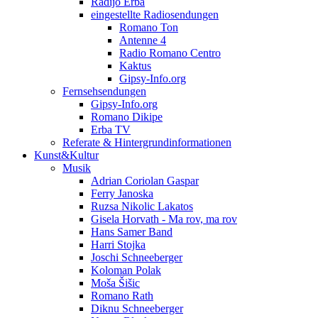
Radijo Erba
eingestellte Radiosendungen
Romano Ton
Antenne 4
Radio Romano Centro
Kaktus
Gipsy-Info.org
Fernsehsendungen
Gipsy-Info.org
Romano Dikipe
Erba TV
Referate & Hintergrundinformationen
Kunst&Kultur
Musik
Adrian Coriolan Gaspar
Ferry Janoska
Ruzsa Nikolic Lakatos
Gisela Horvath - Ma rov, ma rov
Hans Samer Band
Harri Stojka
Joschi Schneeberger
Koloman Polak
Moša Šišic
Romano Rath
Diknu Schneeberger