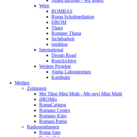
Amen dschijas - Wir leben!
Wien
ROMBAS
Roma Schulmediation
DROM
Thara
Romane Thana
Sichtbarkeit
romblog
International
Dream Road
RomArchive
Weitere Projekte
Alpha Laboratorium
Kambuke
Medien
Zeitungen
Mri Tikni Mini Multi - Mri nevi Mini Multi
d|ROM|a
RomaCajtung
Romano Centro
Romano Kipo
Romani Patrin
Radiosendungen
Roma Sam