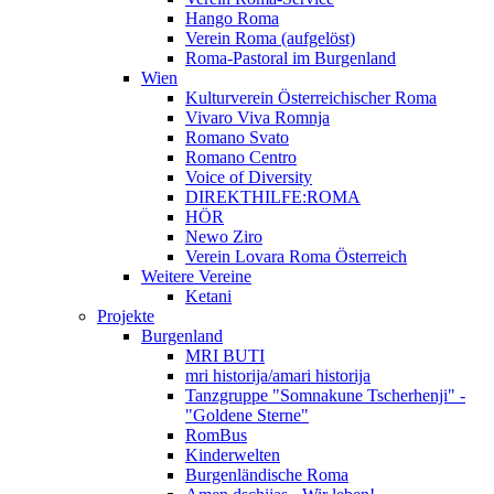
Hango Roma
Verein Roma (aufgelöst)
Roma-Pastoral im Burgenland
Wien
Kulturverein Österreichischer Roma
Vivaro Viva Romnja
Romano Svato
Romano Centro
Voice of Diversity
DIREKTHILFE:ROMA
HÖR
Newo Ziro
Verein Lovara Roma Österreich
Weitere Vereine
Ketani
Projekte
Burgenland
MRI BUTI
mri historija/amari historija
Tanzgruppe "Somnakune Tscherhenji" -
"Goldene Sterne"
RomBus
Kinderwelten
Burgenländische Roma