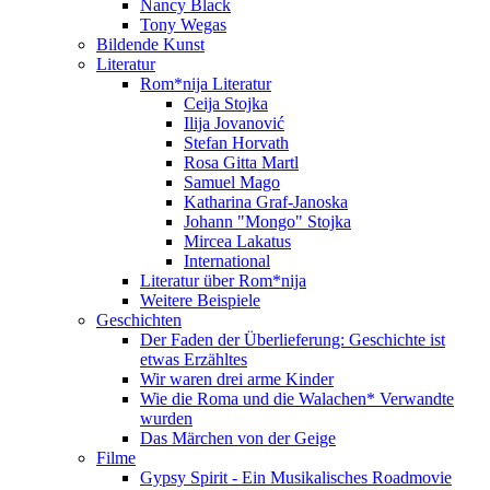
Nancy Black
Tony Wegas
Bildende Kunst
Literatur
Rom*nija Literatur
Ceija Stojka
Ilija Jovanović
Stefan Horvath
Rosa Gitta Martl
Samuel Mago
Katharina Graf-Janoska
Johann "Mongo" Stojka
Mircea Lakatus
International
Literatur über Rom*nija
Weitere Beispiele
Geschichten
Der Faden der Überlieferung: Geschichte ist
etwas Erzähltes
Wir waren drei arme Kinder
Wie die Roma und die Walachen* Verwandte
wurden
Das Märchen von der Geige
Filme
Gypsy Spirit - Ein Musikalisches Roadmovie