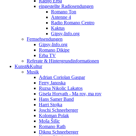
Radijo Erba
eingestellte Radiosendungen
Romano Ton
Antenne 4
Radio Romano Centro
Kaktus
Gipsy-Info.org
Fernsehsendungen
Gipsy-Info.org
Romano Dikipe
Erba TV
Referate & Hintergrundinformationen
Kunst&Kultur
Musik
Adrian Coriolan Gaspar
Ferry Janoska
Ruzsa Nikolic Lakatos
Gisela Horvath - Ma rov, ma rov
Hans Samer Band
Harri Stojka
Joschi Schneeberger
Koloman Polak
Moša Šišic
Romano Rath
Diknu Schneeberger