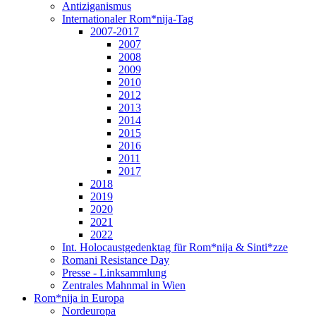
Antiziganismus
Internationaler Rom*nija-Tag
2007-2017
2007
2008
2009
2010
2012
2013
2014
2015
2016
2011
2017
2018
2019
2020
2021
2022
Int. Holocaustgedenktag für Rom*nija & Sinti*zze
Romani Resistance Day
Presse - Linksammlung
Zentrales Mahnmal in Wien
Rom*nija in Europa
Nordeuropa