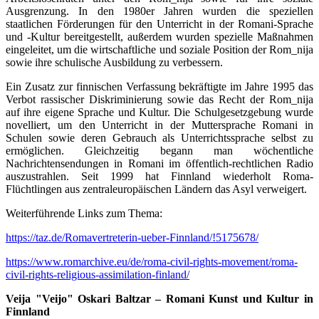
Ausgrenzung. In den 1980er Jahren wurden die speziellen
staatlichen Förderungen für den Unterricht in der Romani-Sprache
und -Kultur bereitgestellt, außerdem wurden spezielle Maßnahmen
eingeleitet, um die wirtschaftliche und soziale Position der Rom_nija
sowie ihre schulische Ausbildung zu verbessern.
Ein Zusatz zur finnischen Verfassung bekräftigte im Jahre 1995 das
Verbot rassischer Diskriminierung sowie das Recht der Rom_nija
auf ihre eigene Sprache und Kultur. Die Schulgesetzgebung wurde
novelliert, um den Unterricht in der Muttersprache Romani in
Schulen sowie deren Gebrauch als Unterrichtssprache selbst zu
ermöglichen. Gleichzeitig begann man wöchentliche
Nachrichtensendungen in Romani im öffentlich-rechtlichen Radio
auszustrahlen. Seit 1999 hat Finnland wiederholt Roma-
Flüchtlingen aus zentraleuropäischen Ländern das Asyl verweigert.
Weiterführende Links zum Thema:
https://taz.de/Romavertreterin-ueber-Finnland/!5175678/
https://www.romarchive.eu/de/roma-civil-rights-movement/roma-
civil-rights-religious-assimilation-finland/
Veija "Veijo" Oskari Baltzar – Romani Kunst und Kultur in
Finnland