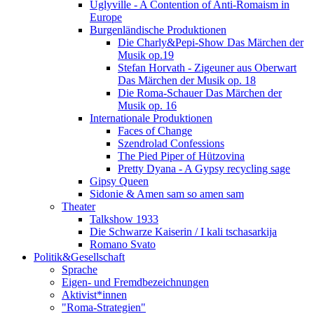
Uglyville - A Contention of Anti-Romaism in
Europe
Burgenländische Produktionen
Die Charly&Pepi-Show Das Märchen der
Musik op.19
Stefan Horvath - Zigeuner aus Oberwart
Das Märchen der Musik op. 18
Die Roma-Schauer Das Märchen der
Musik op. 16
Internationale Produktionen
Faces of Change
Szendrolad Confessions
The Pied Piper of Hützovina
Pretty Dyana - A Gypsy recycling sage
Gipsy Queen
Sidonie & Amen sam so amen sam
Theater
Talkshow 1933
Die Schwarze Kaiserin / I kali tschasarkija
Romano Svato
Politik&Gesellschaft
Sprache
Eigen- und Fremdbezeichnungen
Aktivist*innen
"Roma-Strategien"