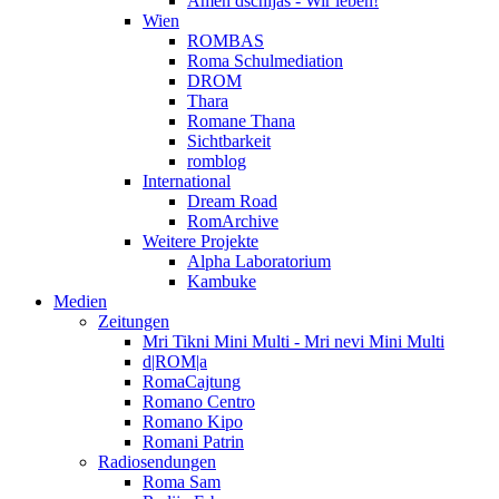
Amen dschijas - Wir leben!
Wien
ROMBAS
Roma Schulmediation
DROM
Thara
Romane Thana
Sichtbarkeit
romblog
International
Dream Road
RomArchive
Weitere Projekte
Alpha Laboratorium
Kambuke
Medien
Zeitungen
Mri Tikni Mini Multi - Mri nevi Mini Multi
d|ROM|a
RomaCajtung
Romano Centro
Romano Kipo
Romani Patrin
Radiosendungen
Roma Sam