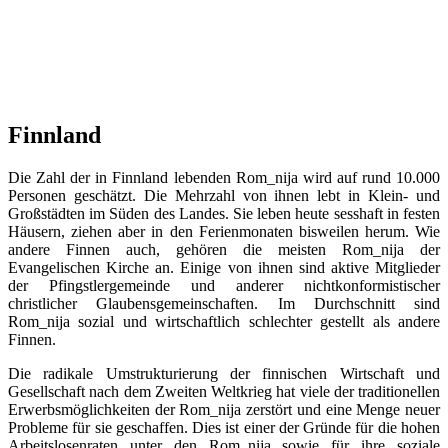
Finnland
Die Zahl der in Finnland lebenden Rom_nija wird auf rund 10.000
Personen geschätzt. Die Mehrzahl von ihnen lebt in Klein- und
Großstädten im Süden des Landes. Sie leben heute sesshaft in festen
Häusern, ziehen aber in den Ferienmonaten bisweilen herum. Wie
andere Finnen auch, gehören die meisten Rom_nija der
Evangelischen Kirche an. Einige von ihnen sind aktive Mitglieder
der Pfingstlergemeinde und anderer nichtkonformistischer
christlicher Glaubensgemeinschaften. Im Durchschnitt sind
Rom_nija sozial und wirtschaftlich schlechter gestellt als andere
Finnen.
Die radikale Umstrukturierung der finnischen Wirtschaft und
Gesellschaft nach dem Zweiten Weltkrieg hat viele der traditionellen
Erwerbsmöglichkeiten der Rom_nija zerstört und eine Menge neuer
Probleme für sie geschaffen. Dies ist einer der Gründe für die hohen
Arbeitslosenraten unter den Rom_nija sowie für ihre soziale