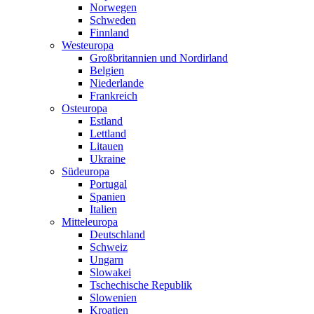
Norwegen
Schweden
Finnland
Westeuropa
Großbritannien und Nordirland
Belgien
Niederlande
Frankreich
Osteuropa
Estland
Lettland
Litauen
Ukraine
Südeuropa
Portugal
Spanien
Italien
Mitteleuropa
Deutschland
Schweiz
Ungarn
Slowakei
Tschechische Republik
Slowenien
Kroatien