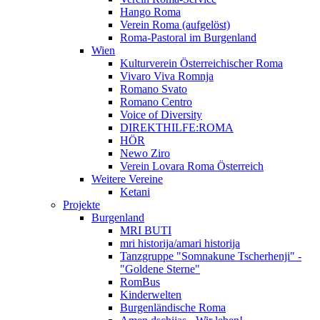
Hango Roma
Verein Roma (aufgelöst)
Roma-Pastoral im Burgenland
Wien
Kulturverein Österreichischer Roma
Vivaro Viva Romnja
Romano Svato
Romano Centro
Voice of Diversity
DIREKTHILFE:ROMA
HÖR
Newo Ziro
Verein Lovara Roma Österreich
Weitere Vereine
Ketani
Projekte
Burgenland
MRI BUTI
mri historija/amari historija
Tanzgruppe "Somnakune Tscherhenji" -
"Goldene Sterne"
RomBus
Kinderwelten
Burgenländische Roma