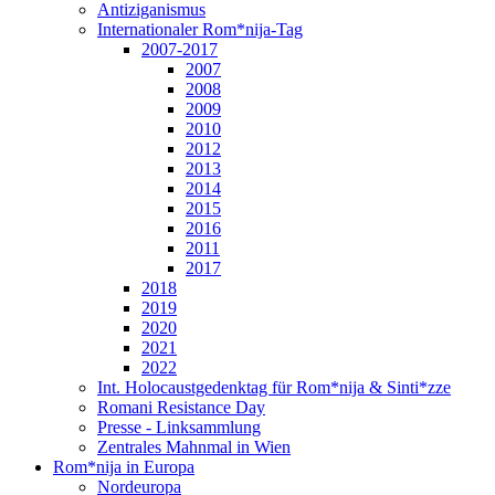
Antiziganismus
Internationaler Rom*nija-Tag
2007-2017
2007
2008
2009
2010
2012
2013
2014
2015
2016
2011
2017
2018
2019
2020
2021
2022
Int. Holocaustgedenktag für Rom*nija & Sinti*zze
Romani Resistance Day
Presse - Linksammlung
Zentrales Mahnmal in Wien
Rom*nija in Europa
Nordeuropa