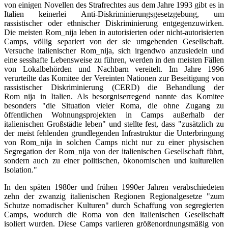
von einigen Novellen des Strafrechtes aus dem Jahre 1993 gibt es in
Italien keinerlei Anti-Diskriminierungsgesetzgebung, um
rassistischer oder ethnischer Diskriminierung entgegenzuwirken.
Die meisten Rom_nija leben in autorisierten oder nicht-autorisierten
Camps, völlig separiert von der sie umgebenden Gesellschaft.
Versuche italienischer Rom_nija, sich irgendwo anzusiedeln und
eine sesshafte Lebensweise zu führen, werden in den meisten Fällen
von Lokalbehörden und Nachbarn vereitelt. Im Jahre 1996
verurteilte das Komitee der Vereinten Nationen zur Beseitigung von
rassistischer Diskriminierung (CERD) die Behandlung der
Rom_nija in Italien. Als besorgniserregend nannte das Komitee
besonders "die Situation vieler Roma, die ohne Zugang zu
öffentlichen Wohnungsprojekten in Camps außerhalb der
italienischen Großstädte leben" und stellte fest, dass "zusätzlich zu
der meist fehlenden grundlegenden Infrastruktur die Unterbringung
von Rom_nija in solchen Camps nicht nur zu einer physischen
Segregation der Rom_nija von der italienischen Gesellschaft führt,
sondern auch zu einer politischen, ökonomischen und kulturellen
Isolation."
In den späten 1980er und frühen 1990er Jahren verabschiedeten
zehn der zwanzig italienischen Regionen Regionalgesetze "zum
Schutze nomadischer Kulturen" durch Schaffung von segregierten
Camps, wodurch die Roma von den italienischen Gesellschaft
isoliert wurden. Diese Camps variieren größenordnungsmäßig von