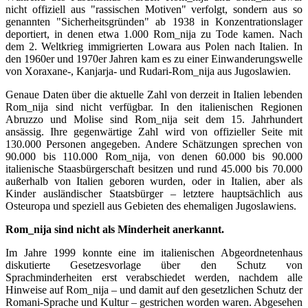
nicht offiziell aus "rassischen Motiven" verfolgt, sondern aus so
genannten "Sicherheitsgründen" ab 1938 in Konzentrationslager
deportiert, in denen etwa 1.000 Rom_nija zu Tode kamen. Nach
dem 2. Weltkrieg immigrierten Lowara aus Polen nach Italien. In
den 1960er und 1970er Jahren kam es zu einer Einwanderungswelle
von Xoraxane-, Kanjarja- und Rudari-Rom_nija aus Jugoslawien.
Genaue Daten über die aktuelle Zahl von derzeit in Italien lebenden
Rom_nija sind nicht verfügbar. In den italienischen Regionen
Abruzzo und Molise sind Rom_nija seit dem 15. Jahrhundert
ansässig. Ihre gegenwärtige Zahl wird von offizieller Seite mit
130.000 Personen angegeben. Andere Schätzungen sprechen von
90.000 bis 110.000 Rom_nija, von denen 60.000 bis 90.000
italienische Staasbürgerschaft besitzen und rund 45.000 bis 70.000
außerhalb von Italien geboren wurden, oder in Italien, aber als
Kinder ausländischer Staatsbürger – letztere hauptsächlich aus
Osteuropa und speziell aus Gebieten des ehemaligen Jugoslawiens.
Rom_nija sind nicht als Minderheit anerkannt.
Im Jahre 1999 konnte eine im italienischen Abgeordnetenhaus
diskutierte Gesetzesvorlage über den Schutz von
Sprachminderheiten erst verabschiedet werden, nachdem alle
Hinweise auf Rom_nija – und damit auf den gesetzlichen Schutz der
Romani-Sprache und Kultur – gestrichen worden waren. Abgesehen