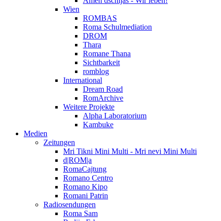
Amen dschijas - Wir leben!
Wien
ROMBAS
Roma Schulmediation
DROM
Thara
Romane Thana
Sichtbarkeit
romblog
International
Dream Road
RomArchive
Weitere Projekte
Alpha Laboratorium
Kambuke
Medien
Zeitungen
Mri Tikni Mini Multi - Mri nevi Mini Multi
d|ROM|a
RomaCajtung
Romano Centro
Romano Kipo
Romani Patrin
Radiosendungen
Roma Sam