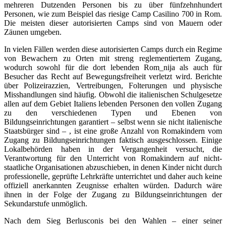
mehreren Dutzenden Personen bis zu über fünfzehnhundert
Personen, wie zum Beispiel das riesige Camp Casilino 700 in Rom.
Die meisten dieser autorisierten Camps sind von Mauern oder
Zäunen umgeben.
In vielen Fällen werden diese autorisierten Camps durch ein Regime
von Bewachern zu Orten mit streng reglementiertem Zugang,
wodurch sowohl für die dort lebenden Rom_nija als auch für
Besucher das Recht auf Bewegungsfreiheit verletzt wird. Berichte
über Polizeirazzien, Vertreibungen, Folterungen und physische
Misshandlungen sind häufig. Obwohl die italienischen Schulgesetze
allen auf dem Gebiet Italiens lebenden Personen den vollen Zugang
zu den verschiedenen Typen und Ebenen von
Bildungseinrichtungen garantiert – selbst wenn sie nicht italienische
Staatsbürger sind – , ist eine große Anzahl von Romakindern vom
Zugang zu Bildungseinrichtungen faktisch ausgeschlossen. Einige
Lokalbehörden haben in der Vergangenheit versucht, die
Verantwortung für den Unterricht von Romakindern auf nicht-
staatliche Organisationen abzuschieben, in denen Kinder nicht durch
professionelle, geprüfte Lehrkräfte unterrichtet und daher auch keine
offiziell anerkannten Zeugnisse erhalten würden. Dadurch wäre
ihnen in der Folge der Zugang zu Bildungseinrichtungen der
Sekundarstufe unmöglich.
Nach dem Sieg Berlusconis bei den Wahlen – einer seiner