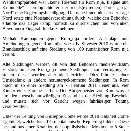
Wahlkampfparolen war „keine Toleranz für Rom_nija, Illegale und
Kriminelle“ – ermöglichte er der rechts(extremen) Partei „Lega
Nord“ eine Regierungsbeteiligung. Der neue Innenminister der Lage
Nord setzte eine Notstandsverordnung durch, welche den Behörden
erlaubte das Lager campi nomadi zu durchsuchen und von allen
Bewohnern Fingerabdrücke zunehmen.
Mediale Kampagnen gegen Rom_nija fordern Anschläge und
Anfeindungen gegen Rom_nija, wie z.B. Silvester 2010 wurde ein
Brandanschlag auf eine Siedlung von 100 rumänischer Rom_nija
verübt.
Alte Siedlungen werden oft von den Behörden medienwirksam
zerstört, um den Rom_nija neue Siedlungen zur Verfügung zu
stellen, dieser werden aber nicht errichtet. Dies führt zu einer
Umsiedlung in andere heruntergekommene Siedlungen. In Rom
brach in so einer Siedlung am 7. Februar 2011 Feuer aus, vier
Kinder einer Familie starben. Der Bürgermeister von Rom wusste
um den menschenunwürdigen Zustand in der Siedlung Bescheid
und musste sich vor Gericht wegen fahrlässiger Tötung
verantworten.
Unter der Leitung von Guiseppe Conte wurde 2018 Kabinett Conte
I gebildet, welche bis 2019 die italienische Regierung bildete. Diese
bestand aus einer Koalition der populistischen Movimento 5 Stelle