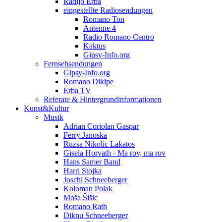
Radijo Erba
eingestellte Radiosendungen
Romano Ton
Antenne 4
Radio Romano Centro
Kaktus
Gipsy-Info.org
Fernsehsendungen
Gipsy-Info.org
Romano Dikipe
Erba TV
Referate & Hintergrundinformationen
Kunst&Kultur
Musik
Adrian Coriolan Gaspar
Ferry Janoska
Ruzsa Nikolic Lakatos
Gisela Horvath - Ma rov, ma rov
Hans Samer Band
Harri Stojka
Joschi Schneeberger
Koloman Polak
Moša Šišic
Romano Rath
Diknu Schneeberger