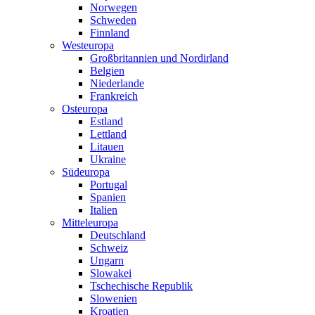
Norwegen
Schweden
Finnland
Westeuropa
Großbritannien und Nordirland
Belgien
Niederlande
Frankreich
Osteuropa
Estland
Lettland
Litauen
Ukraine
Südeuropa
Portugal
Spanien
Italien
Mitteleuropa
Deutschland
Schweiz
Ungarn
Slowakei
Tschechische Republik
Slowenien
Kroatien