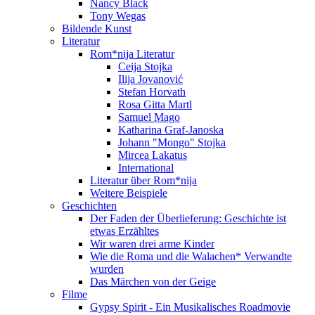
Nancy Black
Tony Wegas
Bildende Kunst
Literatur
Rom*nija Literatur
Ceija Stojka
Ilija Jovanović
Stefan Horvath
Rosa Gitta Martl
Samuel Mago
Katharina Graf-Janoska
Johann "Mongo" Stojka
Mircea Lakatus
International
Literatur über Rom*nija
Weitere Beispiele
Geschichten
Der Faden der Überlieferung: Geschichte ist
etwas Erzähltes
Wir waren drei arme Kinder
Wie die Roma und die Walachen* Verwandte
wurden
Das Märchen von der Geige
Filme
Gypsy Spirit - Ein Musikalisches Roadmovie