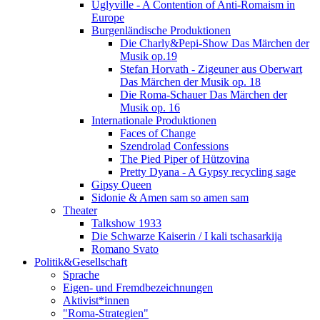
Uglyville - A Contention of Anti-Romaism in
Europe
Burgenländische Produktionen
Die Charly&Pepi-Show Das Märchen der
Musik op.19
Stefan Horvath - Zigeuner aus Oberwart
Das Märchen der Musik op. 18
Die Roma-Schauer Das Märchen der
Musik op. 16
Internationale Produktionen
Faces of Change
Szendrolad Confessions
The Pied Piper of Hützovina
Pretty Dyana - A Gypsy recycling sage
Gipsy Queen
Sidonie & Amen sam so amen sam
Theater
Talkshow 1933
Die Schwarze Kaiserin / I kali tschasarkija
Romano Svato
Politik&Gesellschaft
Sprache
Eigen- und Fremdbezeichnungen
Aktivist*innen
"Roma-Strategien"