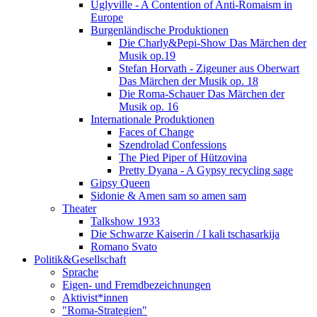
Uglyville - A Contention of Anti-Romaism in
Europe
Burgenländische Produktionen
Die Charly&Pepi-Show Das Märchen der
Musik op.19
Stefan Horvath - Zigeuner aus Oberwart
Das Märchen der Musik op. 18
Die Roma-Schauer Das Märchen der
Musik op. 16
Internationale Produktionen
Faces of Change
Szendrolad Confessions
The Pied Piper of Hützovina
Pretty Dyana - A Gypsy recycling sage
Gipsy Queen
Sidonie & Amen sam so amen sam
Theater
Talkshow 1933
Die Schwarze Kaiserin / I kali tschasarkija
Romano Svato
Politik&Gesellschaft
Sprache
Eigen- und Fremdbezeichnungen
Aktivist*innen
"Roma-Strategien"