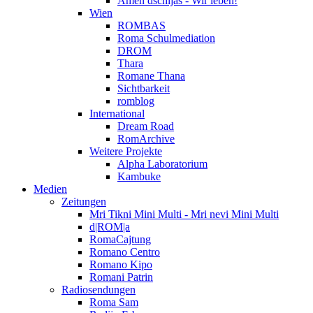
Amen dschijas - Wir leben!
Wien
ROMBAS
Roma Schulmediation
DROM
Thara
Romane Thana
Sichtbarkeit
romblog
International
Dream Road
RomArchive
Weitere Projekte
Alpha Laboratorium
Kambuke
Medien
Zeitungen
Mri Tikni Mini Multi - Mri nevi Mini Multi
d|ROM|a
RomaCajtung
Romano Centro
Romano Kipo
Romani Patrin
Radiosendungen
Roma Sam