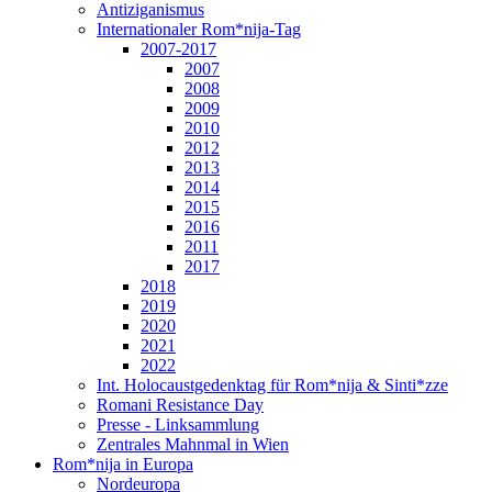
Antiziganismus
Internationaler Rom*nija-Tag
2007-2017
2007
2008
2009
2010
2012
2013
2014
2015
2016
2011
2017
2018
2019
2020
2021
2022
Int. Holocaustgedenktag für Rom*nija & Sinti*zze
Romani Resistance Day
Presse - Linksammlung
Zentrales Mahnmal in Wien
Rom*nija in Europa
Nordeuropa