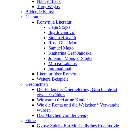
Nancy Black
Tony Wegas
Bildende Kunst
Literatur
Rom*nija Literatur
Ceija Stojka
Ilija Jovanović
Stefan Horvath
Rosa Gitta Martl
Samuel Mago
Katharina Graf-Janoska
Johann "Mongo" Stojka
Mircea Lakatus
International
Literatur über Rom*nija
Weitere Beispiele
Geschichten
Der Faden der Überlieferung: Geschichte ist
etwas Erzähltes
Wir waren drei arme Kinder
Wie die Roma und die Walachen* Verwandte
wurden
Das Märchen von der Geige
Filme
Gypsy Spirit - Ein Musikalisches Roadmovie