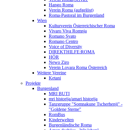
Hango Roma
Verein Roma (aufgelöst)
Roma-Pastoral im Burgenland
Wien
Kulturverein Österreichischer Roma
Vivaro Viva Romnja
Romano Svato
Romano Centro
Voice of Diversity
DIREKTHILFE:ROMA
HÖR
Newo Ziro
Verein Lovara Roma Österreich
Weitere Vereine
Ketani
Projekte
Burgenland
MRI BUTI
mri historija/amari historija
Tanzgruppe "Somnakune Tscherhenji" -
"Goldene Sterne"
RomBus
Kinderwelten
Burgenländische Roma