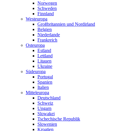
Norwegen
Schweden
Finnland
Westeuropa
Großbritannien und Nordirland
Belgien
Niederlande
Frankreich
Osteuropa
Estland
Lettland
Litauen
Ukraine
Südeuropa
Portugal
Spanien
Italien
Mitteleuropa
Deutschland
Schweiz
Ungarn
Slowakei
Tschechische Republik
Slowenien
Kroatien