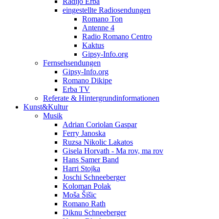
Radijo Erba
eingestellte Radiosendungen
Romano Ton
Antenne 4
Radio Romano Centro
Kaktus
Gipsy-Info.org
Fernsehsendungen
Gipsy-Info.org
Romano Dikipe
Erba TV
Referate & Hintergrundinformationen
Kunst&Kultur
Musik
Adrian Coriolan Gaspar
Ferry Janoska
Ruzsa Nikolic Lakatos
Gisela Horvath - Ma rov, ma rov
Hans Samer Band
Harri Stojka
Joschi Schneeberger
Koloman Polak
Moša Šišic
Romano Rath
Diknu Schneeberger