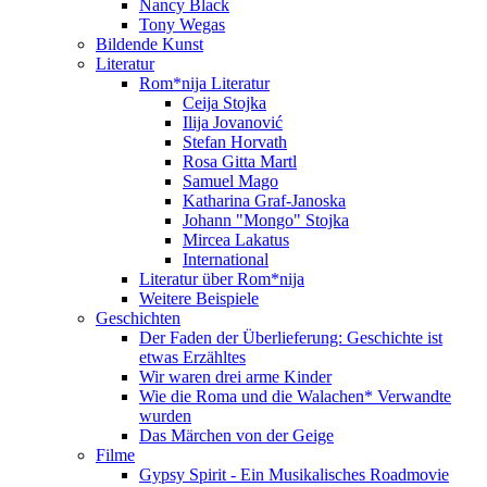
Nancy Black
Tony Wegas
Bildende Kunst
Literatur
Rom*nija Literatur
Ceija Stojka
Ilija Jovanović
Stefan Horvath
Rosa Gitta Martl
Samuel Mago
Katharina Graf-Janoska
Johann "Mongo" Stojka
Mircea Lakatus
International
Literatur über Rom*nija
Weitere Beispiele
Geschichten
Der Faden der Überlieferung: Geschichte ist
etwas Erzähltes
Wir waren drei arme Kinder
Wie die Roma und die Walachen* Verwandte
wurden
Das Märchen von der Geige
Filme
Gypsy Spirit - Ein Musikalisches Roadmovie