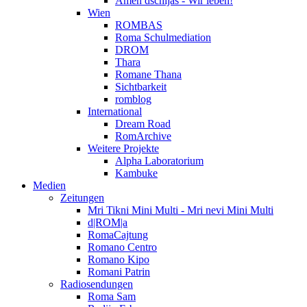
Amen dschijas - Wir leben!
Wien
ROMBAS
Roma Schulmediation
DROM
Thara
Romane Thana
Sichtbarkeit
romblog
International
Dream Road
RomArchive
Weitere Projekte
Alpha Laboratorium
Kambuke
Medien
Zeitungen
Mri Tikni Mini Multi - Mri nevi Mini Multi
d|ROM|a
RomaCajtung
Romano Centro
Romano Kipo
Romani Patrin
Radiosendungen
Roma Sam