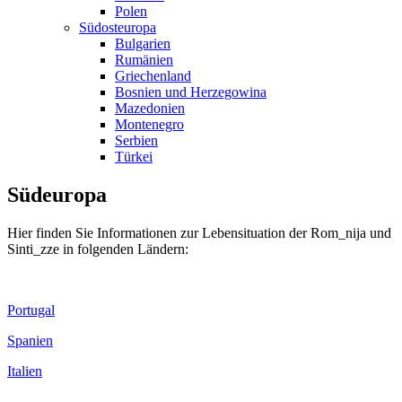
Polen
Südosteuropa
Bulgarien
Rumänien
Griechenland
Bosnien und Herzegowina
Mazedonien
Montenegro
Serbien
Türkei
Südeuropa
Hier finden Sie Informationen zur Lebensituation der Rom_nija und
Sinti_zze in folgenden Ländern:
Portugal
Spanien
Italien