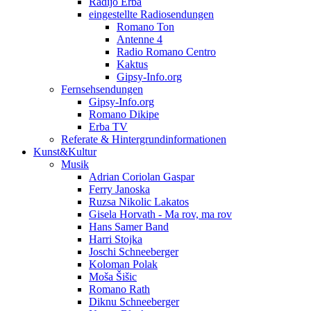
Radijo Erba
eingestellte Radiosendungen
Romano Ton
Antenne 4
Radio Romano Centro
Kaktus
Gipsy-Info.org
Fernsehsendungen
Gipsy-Info.org
Romano Dikipe
Erba TV
Referate & Hintergrundinformationen
Kunst&Kultur
Musik
Adrian Coriolan Gaspar
Ferry Janoska
Ruzsa Nikolic Lakatos
Gisela Horvath - Ma rov, ma rov
Hans Samer Band
Harri Stojka
Joschi Schneeberger
Koloman Polak
Moša Šišic
Romano Rath
Diknu Schneeberger