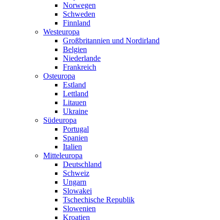
Norwegen
Schweden
Finnland
Westeuropa
Großbritannien und Nordirland
Belgien
Niederlande
Frankreich
Osteuropa
Estland
Lettland
Litauen
Ukraine
Südeuropa
Portugal
Spanien
Italien
Mitteleuropa
Deutschland
Schweiz
Ungarn
Slowakei
Tschechische Republik
Slowenien
Kroatien