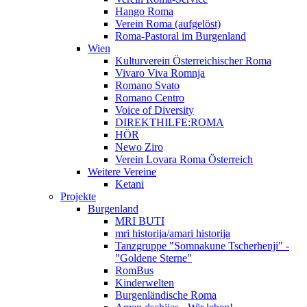
Hango Roma
Verein Roma (aufgelöst)
Roma-Pastoral im Burgenland
Wien
Kulturverein Österreichischer Roma
Vivaro Viva Romnja
Romano Svato
Romano Centro
Voice of Diversity
DIREKTHILFE:ROMA
HÖR
Newo Ziro
Verein Lovara Roma Österreich
Weitere Vereine
Ketani
Projekte
Burgenland
MRI BUTI
mri historija/amari historija
Tanzgruppe "Somnakune Tscherhenji" -
"Goldene Sterne"
RomBus
Kinderwelten
Burgenländische Roma