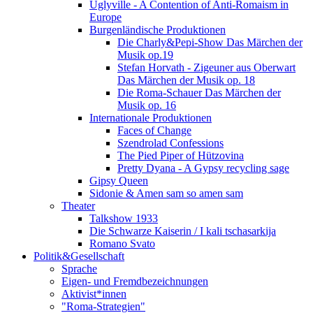
Uglyville - A Contention of Anti-Romaism in
Europe
Burgenländische Produktionen
Die Charly&Pepi-Show Das Märchen der
Musik op.19
Stefan Horvath - Zigeuner aus Oberwart
Das Märchen der Musik op. 18
Die Roma-Schauer Das Märchen der
Musik op. 16
Internationale Produktionen
Faces of Change
Szendrolad Confessions
The Pied Piper of Hützovina
Pretty Dyana - A Gypsy recycling sage
Gipsy Queen
Sidonie & Amen sam so amen sam
Theater
Talkshow 1933
Die Schwarze Kaiserin / I kali tschasarkija
Romano Svato
Politik&Gesellschaft
Sprache
Eigen- und Fremdbezeichnungen
Aktivist*innen
"Roma-Strategien"