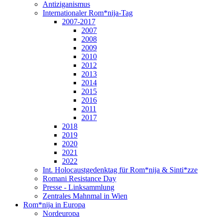
Antiziganismus
Internationaler Rom*nija-Tag
2007-2017
2007
2008
2009
2010
2012
2013
2014
2015
2016
2011
2017
2018
2019
2020
2021
2022
Int. Holocaustgedenktag für Rom*nija & Sinti*zze
Romani Resistance Day
Presse - Linksammlung
Zentrales Mahnmal in Wien
Rom*nija in Europa
Nordeuropa