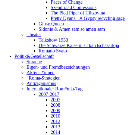
Faces of Change
Szendrolad Confessions
The Pied Piper of Hützovina
Pretty Dyana - A Gypsy recycling sage
Gipsy Queen
Sidonie & Amen sam so amen sam
Theater
Talkshow 1933
Die Schwarze Kaiserin / I kali tschasarkija
Romano Svato
Politik&Gesellschaft
Sprache
Eigen- und Fremdbezeichnungen
Aktivist*innen
"Roma-Strategien"
Antiziganismus
Internationaler Rom*nija-Tag
2007-2017
2007
2008
2009
2010
2012
2013
2014