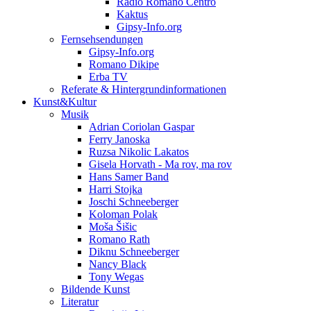
Radio Romano Centro
Kaktus
Gipsy-Info.org
Fernsehsendungen
Gipsy-Info.org
Romano Dikipe
Erba TV
Referate & Hintergrundinformationen
Kunst&Kultur
Musik
Adrian Coriolan Gaspar
Ferry Janoska
Ruzsa Nikolic Lakatos
Gisela Horvath - Ma rov, ma rov
Hans Samer Band
Harri Stojka
Joschi Schneeberger
Koloman Polak
Moša Šišic
Romano Rath
Diknu Schneeberger
Nancy Black
Tony Wegas
Bildende Kunst
Literatur