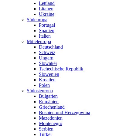
Lettland
Litauen
Ukraine
Südeuropa
Portugal
Spanien
Italien
Mitteleuropa
Deutschland
Schweiz
Ungarn
Slowakei
Tschechische Republik
Slowenien
Kroatien
Polen
Südosteuropa
Bulgarien
Rumänien
Griechenland
Bosnien und Herzegowina
Mazedonien
Montenegro
Serbien
Türkei