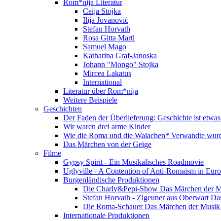
Rom*nija Literatur
Ceija Stojka
Ilija Jovanović
Stefan Horvath
Rosa Gitta Martl
Samuel Mago
Katharina Graf-Janoska
Johann "Mongo" Stojka
Mircea Lakatus
International
Literatur über Rom*nija
Weitere Beispiele
Geschichten
Der Faden der Überlieferung: Geschichte ist etwas
Wir waren drei arme Kinder
Wie die Roma und die Walachen* Verwandte wur
Das Märchen von der Geige
Filme
Gypsy Spirit - Ein Musikalisches Roadmovie
Uglyville - A Contention of Anti-Romaism in Eur
Burgenländische Produktionen
Die Charly&Pepi-Show Das Märchen der M
Stefan Horvath - Zigeuner aus Oberwart Da
Die Roma-Schauer Das Märchen der Musik 
Internationale Produktionen