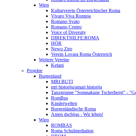
Wien
Kulturverein Österreichischer Roma
Vivaro Viva Romnja
Romano Svato
Romano Centro
Voice of Diversity
DIREKTHILFE:ROMA
HÖR
Newo Ziro
Verein Lovara Roma Österreich
Weitere Vereine
Ketani
Projekte
Burgenland
MRI BUTI
mri historija/amari historija
Tanzgruppe "Somnakune Tscherhenji" - "Go
RomBus
Kinderwelten
Burgenländische Roma
Amen dschijas - Wir leben!
Wien
ROMBAS
Roma Schulmediation