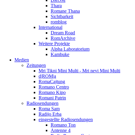
DROM
Thara
Romane Thana
Sichtbarkeit
romblog
International
Dream Road
RomArchive
Weitere Projekte
Alpha Laboratorium
Kambuke
Medien
Zeitungen
Mri Tikni Mini Multi - Mri nevi Mini Multi
d|ROM|a
RomaCajtung
Romano Centro
Romano Kipo
Romani Patrin
Radiosendungen
Roma Sam
Radijo Erba
eingestellte Radiosendungen
Romano Ton
Antenne 4