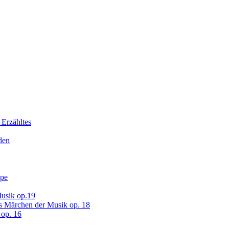
 Erzähltes
den
ope
usik op.19
s Märchen der Musik op. 18
op. 16