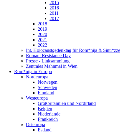
2015
2016
2011
2017
2018
2019
2020
2021
2022
Int. Holocaustgedenktag für Rom*nija & Sinti*zze
Romani Resistance Day
Presse - Linksammlung
Zentrales Mahnmal in Wien
Rom*nija in Europa
Nordeuropa
Norwegen
Schweden
Finnland
Westeuropa
Großbritannien und Nordirland
Belgien
Niederlande
Frankreich
Osteuropa
Estland