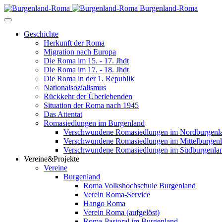
Burgenland-Roma
Geschichte
Herkunft der Roma
Migration nach Europa
Die Roma im 15. - 17. Jhdt
Die Roma im 17. - 18. Jhdt
Die Roma in der 1. Republik
Nationalsozialismus
Rückkehr der Überlebenden
Situation der Roma nach 1945
Das Attentat
Romasiedlungen im Burgenland
Verschwundene Romasiedlungen im Nordburgenl
Verschwundene Romasiedlungen im Mittelburgen
Verschwundene Romasiedlungen im Südburgenla
Vereine&Projekte
Vereine
Burgenland
Roma Volkshochschule Burgenland
Verein Roma-Service
Hango Roma
Verein Roma (aufgelöst)
Roma-Pastoral im Burgenland