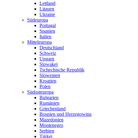
Lettland
Litauen
Ukraine
Südeuropa
Portugal
Spanien
Italien
Mitteleuropa
Deutschland
Schweiz
Ungarn
Slowakei
Tschechische Republik
Slowenien
Kroatien
Polen
Südosteuropa
Bulgarien
Rumänien
Griechenland
Bosnien und Herzegowina
Mazedonien
Montenegro
Serbien
Türkei