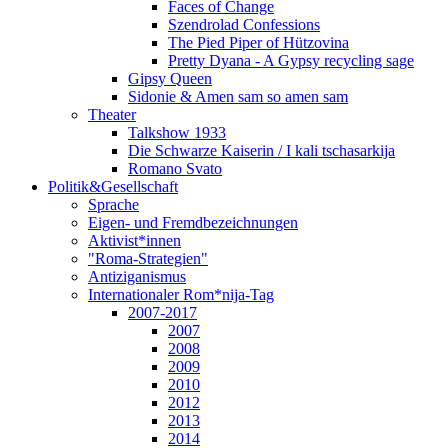
Faces of Change
Szendrolad Confessions
The Pied Piper of Hützovina
Pretty Dyana - A Gypsy recycling sage
Gipsy Queen
Sidonie & Amen sam so amen sam
Theater
Talkshow 1933
Die Schwarze Kaiserin / I kali tschasarkija
Romano Svato
Politik&Gesellschaft
Sprache
Eigen- und Fremdbezeichnungen
Aktivist*innen
"Roma-Strategien"
Antiziganismus
Internationaler Rom*nija-Tag
2007-2017
2007
2008
2009
2010
2012
2013
2014