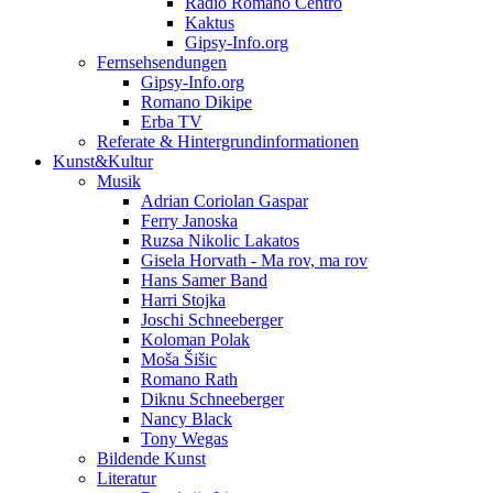
Radio Romano Centro
Kaktus
Gipsy-Info.org
Fernsehsendungen
Gipsy-Info.org
Romano Dikipe
Erba TV
Referate & Hintergrundinformationen
Kunst&Kultur
Musik
Adrian Coriolan Gaspar
Ferry Janoska
Ruzsa Nikolic Lakatos
Gisela Horvath - Ma rov, ma rov
Hans Samer Band
Harri Stojka
Joschi Schneeberger
Koloman Polak
Moša Šišic
Romano Rath
Diknu Schneeberger
Nancy Black
Tony Wegas
Bildende Kunst
Literatur