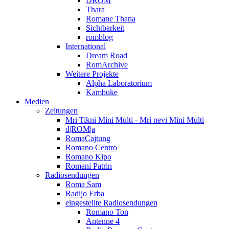
DROM
Thara
Romane Thana
Sichtbarkeit
romblog
International
Dream Road
RomArchive
Weitere Projekte
Alpha Laboratorium
Kambuke
Medien
Zeitungen
Mri Tikni Mini Multi - Mri nevi Mini Multi
d|ROM|a
RomaCajtung
Romano Centro
Romano Kipo
Romani Patrin
Radiosendungen
Roma Sam
Radijo Erba
eingestellte Radiosendungen
Romano Ton
Antenne 4