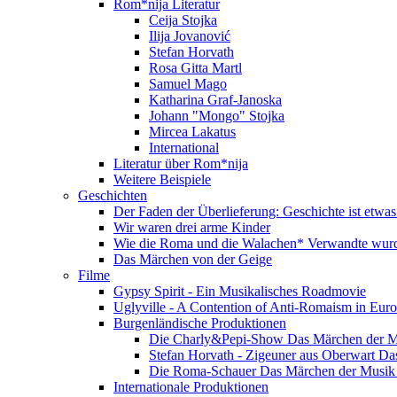
Rom*nija Literatur
Ceija Stojka
Ilija Jovanović
Stefan Horvath
Rosa Gitta Martl
Samuel Mago
Katharina Graf-Janoska
Johann "Mongo" Stojka
Mircea Lakatus
International
Literatur über Rom*nija
Weitere Beispiele
Geschichten
Der Faden der Überlieferung: Geschichte ist etwas
Wir waren drei arme Kinder
Wie die Roma und die Walachen* Verwandte wur
Das Märchen von der Geige
Filme
Gypsy Spirit - Ein Musikalisches Roadmovie
Uglyville - A Contention of Anti-Romaism in Eur
Burgenländische Produktionen
Die Charly&Pepi-Show Das Märchen der M
Stefan Horvath - Zigeuner aus Oberwart Da
Die Roma-Schauer Das Märchen der Musik 
Internationale Produktionen