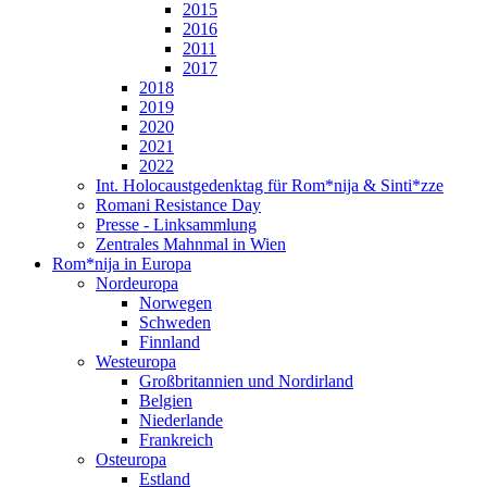
2015
2016
2011
2017
2018
2019
2020
2021
2022
Int. Holocaustgedenktag für Rom*nija & Sinti*zze
Romani Resistance Day
Presse - Linksammlung
Zentrales Mahnmal in Wien
Rom*nija in Europa
Nordeuropa
Norwegen
Schweden
Finnland
Westeuropa
Großbritannien und Nordirland
Belgien
Niederlande
Frankreich
Osteuropa
Estland