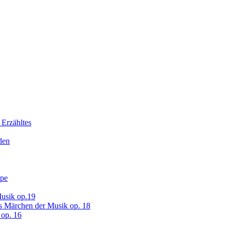
 Erzähltes
den
ope
usik op.19
s Märchen der Musik op. 18
op. 16