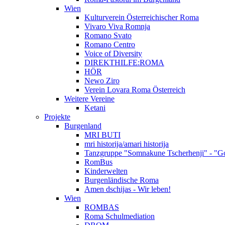
Wien
Kulturverein Österreichischer Roma
Vivaro Viva Romnja
Romano Svato
Romano Centro
Voice of Diversity
DIREKTHILFE:ROMA
HÖR
Newo Ziro
Verein Lovara Roma Österreich
Weitere Vereine
Ketani
Projekte
Burgenland
MRI BUTI
mri historija/amari historija
Tanzgruppe "Somnakune Tscherhenji" - "Go
RomBus
Kinderwelten
Burgenländische Roma
Amen dschijas - Wir leben!
Wien
ROMBAS
Roma Schulmediation