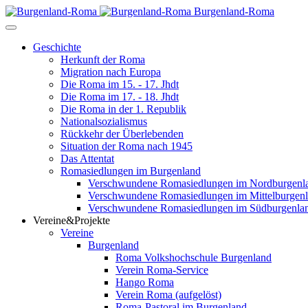
Burgenland-Roma
Geschichte
Herkunft der Roma
Migration nach Europa
Die Roma im 15. - 17. Jhdt
Die Roma im 17. - 18. Jhdt
Die Roma in der 1. Republik
Nationalsozialismus
Rückkehr der Überlebenden
Situation der Roma nach 1945
Das Attentat
Romasiedlungen im Burgenland
Verschwundene Romasiedlungen im Nordburgenl
Verschwundene Romasiedlungen im Mittelburgen
Verschwundene Romasiedlungen im Südburgenla
Vereine&Projekte
Vereine
Burgenland
Roma Volkshochschule Burgenland
Verein Roma-Service
Hango Roma
Verein Roma (aufgelöst)
Roma-Pastoral im Burgenland