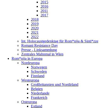
2015
2016
2011
2017
2018
2019
2020
2021
2022
Int. Holocaustgedenktag für Rom*nija & Sinti*zze
Romani Resistance Day
Presse - Linksammlung
Zentrales Mahnmal in Wien
Rom*nija in Europa
Nordeuropa
Norwegen
Schweden
Finnland
Westeuropa
Großbritannien und Nordirland
Belgien
Niederlande
Frankreich
Osteuropa
Estland