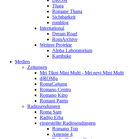
DROM
Thara
Romane Thana
Sichtbarkeit
romblog
International
Dream Road
RomArchive
Weitere Projekte
Alpha Laboratorium
Kambuke
Medien
Zeitungen
Mri Tikni Mini Multi - Mri nevi Mini Multi
d|ROM|a
RomaCajtung
Romano Centro
Romano Kipo
Romani Patrin
Radiosendungen
Roma Sam
Radijo Erba
eingestellte Radiosendungen
Romano Ton
Antenne 4