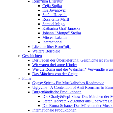
Rom*nija Literatur
Ceija Stojka
Ilija Jovanović
Stefan Horvath
Rosa Gitta Martl
Samuel Mago
Katharina Graf-Janoska
Johann "Mongo" Stojka
Mircea Lakatus
International
Literatur über Rom*nija
Weitere Beispiele
Geschichten
Der Faden der Überlieferung: Geschichte ist etwas
Wir waren drei arme Kinder
Wie die Roma und die Walachen* Verwandte wur
Das Märchen von der Geige
Filme
Gypsy Spirit - Ein Musikalisches Roadmovie
Uglyville - A Contention of Anti-Romaism in Eur
Burgenländische Produktionen
Die Charly&Pepi-Show Das Märchen der M
Stefan Horvath - Zigeuner aus Oberwart Da
Die Roma-Schauer Das Märchen der Musik 
Internationale Produktionen