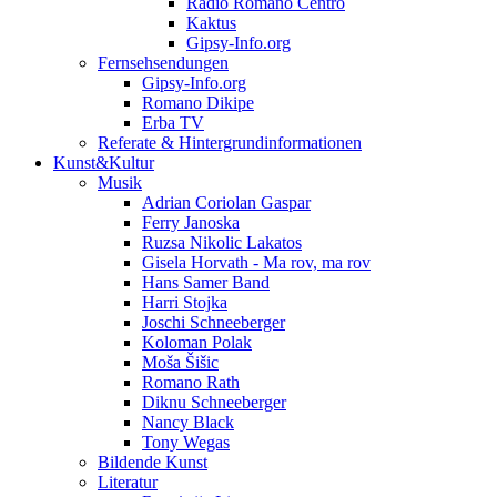
Radio Romano Centro
Kaktus
Gipsy-Info.org
Fernsehsendungen
Gipsy-Info.org
Romano Dikipe
Erba TV
Referate & Hintergrundinformationen
Kunst&Kultur
Musik
Adrian Coriolan Gaspar
Ferry Janoska
Ruzsa Nikolic Lakatos
Gisela Horvath - Ma rov, ma rov
Hans Samer Band
Harri Stojka
Joschi Schneeberger
Koloman Polak
Moša Šišic
Romano Rath
Diknu Schneeberger
Nancy Black
Tony Wegas
Bildende Kunst
Literatur