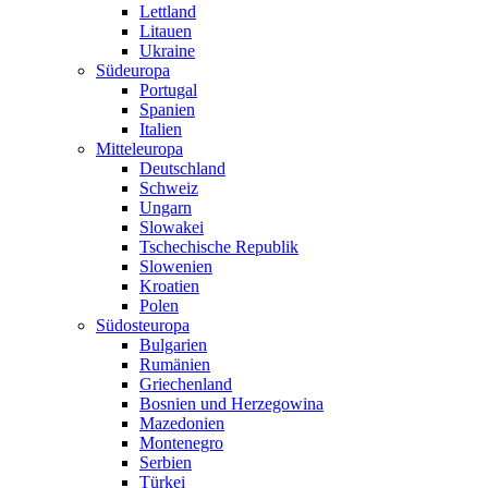
Lettland
Litauen
Ukraine
Südeuropa
Portugal
Spanien
Italien
Mitteleuropa
Deutschland
Schweiz
Ungarn
Slowakei
Tschechische Republik
Slowenien
Kroatien
Polen
Südosteuropa
Bulgarien
Rumänien
Griechenland
Bosnien und Herzegowina
Mazedonien
Montenegro
Serbien
Türkei