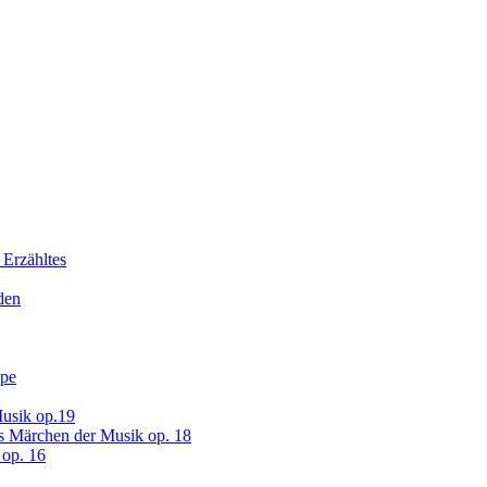
 Erzähltes
den
ope
usik op.19
s Märchen der Musik op. 18
op. 16