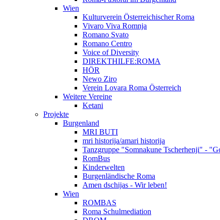
Wien
Kulturverein Österreichischer Roma
Vivaro Viva Romnja
Romano Svato
Romano Centro
Voice of Diversity
DIREKTHILFE:ROMA
HÖR
Newo Ziro
Verein Lovara Roma Österreich
Weitere Vereine
Ketani
Projekte
Burgenland
MRI BUTI
mri historija/amari historija
Tanzgruppe "Somnakune Tscherhenji" - "Go
RomBus
Kinderwelten
Burgenländische Roma
Amen dschijas - Wir leben!
Wien
ROMBAS
Roma Schulmediation