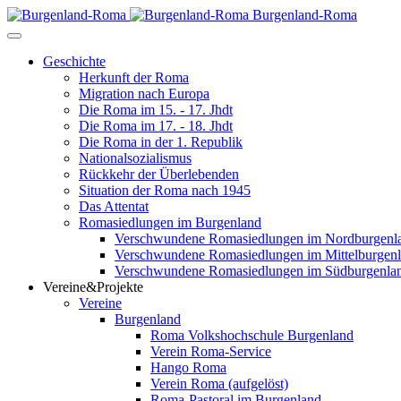
Burgenland-Roma
Geschichte
Herkunft der Roma
Migration nach Europa
Die Roma im 15. - 17. Jhdt
Die Roma im 17. - 18. Jhdt
Die Roma in der 1. Republik
Nationalsozialismus
Rückkehr der Überlebenden
Situation der Roma nach 1945
Das Attentat
Romasiedlungen im Burgenland
Verschwundene Romasiedlungen im Nordburgenl
Verschwundene Romasiedlungen im Mittelburgen
Verschwundene Romasiedlungen im Südburgenla
Vereine&Projekte
Vereine
Burgenland
Roma Volkshochschule Burgenland
Verein Roma-Service
Hango Roma
Verein Roma (aufgelöst)
Roma-Pastoral im Burgenland