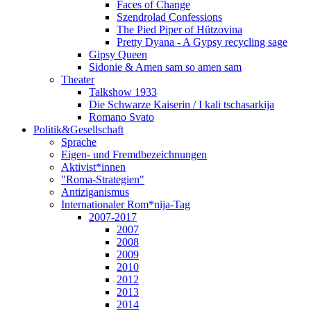
Faces of Change
Szendrolad Confessions
The Pied Piper of Hützovina
Pretty Dyana - A Gypsy recycling sage
Gipsy Queen
Sidonie & Amen sam so amen sam
Theater
Talkshow 1933
Die Schwarze Kaiserin / I kali tschasarkija
Romano Svato
Politik&Gesellschaft
Sprache
Eigen- und Fremdbezeichnungen
Aktivist*innen
"Roma-Strategien"
Antiziganismus
Internationaler Rom*nija-Tag
2007-2017
2007
2008
2009
2010
2012
2013
2014