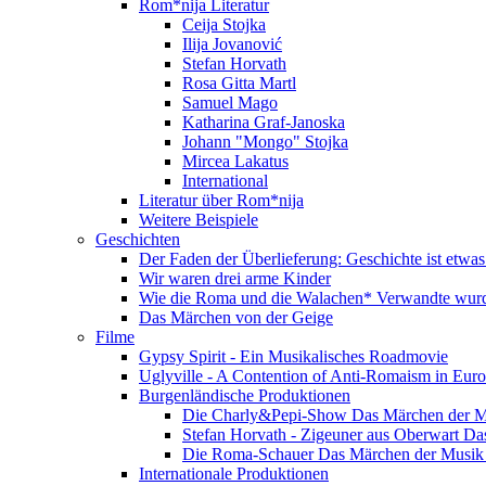
Rom*nija Literatur
Ceija Stojka
Ilija Jovanović
Stefan Horvath
Rosa Gitta Martl
Samuel Mago
Katharina Graf-Janoska
Johann "Mongo" Stojka
Mircea Lakatus
International
Literatur über Rom*nija
Weitere Beispiele
Geschichten
Der Faden der Überlieferung: Geschichte ist etwas
Wir waren drei arme Kinder
Wie die Roma und die Walachen* Verwandte wur
Das Märchen von der Geige
Filme
Gypsy Spirit - Ein Musikalisches Roadmovie
Uglyville - A Contention of Anti-Romaism in Eur
Burgenländische Produktionen
Die Charly&Pepi-Show Das Märchen der M
Stefan Horvath - Zigeuner aus Oberwart Da
Die Roma-Schauer Das Märchen der Musik 
Internationale Produktionen