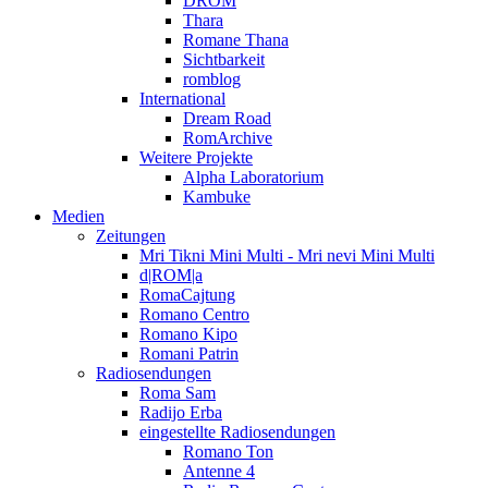
DROM
Thara
Romane Thana
Sichtbarkeit
romblog
International
Dream Road
RomArchive
Weitere Projekte
Alpha Laboratorium
Kambuke
Medien
Zeitungen
Mri Tikni Mini Multi - Mri nevi Mini Multi
d|ROM|a
RomaCajtung
Romano Centro
Romano Kipo
Romani Patrin
Radiosendungen
Roma Sam
Radijo Erba
eingestellte Radiosendungen
Romano Ton
Antenne 4