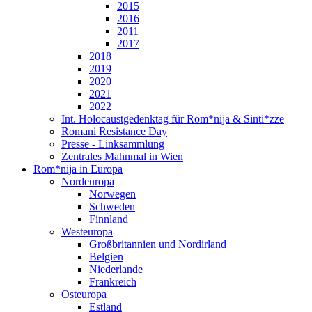
2015
2016
2011
2017
2018
2019
2020
2021
2022
Int. Holocaustgedenktag für Rom*nija & Sinti*zze
Romani Resistance Day
Presse - Linksammlung
Zentrales Mahnmal in Wien
Rom*nija in Europa
Nordeuropa
Norwegen
Schweden
Finnland
Westeuropa
Großbritannien und Nordirland
Belgien
Niederlande
Frankreich
Osteuropa
Estland