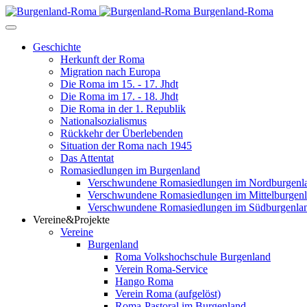
Burgenland-Roma
Geschichte
Herkunft der Roma
Migration nach Europa
Die Roma im 15. - 17. Jhdt
Die Roma im 17. - 18. Jhdt
Die Roma in der 1. Republik
Nationalsozialismus
Rückkehr der Überlebenden
Situation der Roma nach 1945
Das Attentat
Romasiedlungen im Burgenland
Verschwundene Romasiedlungen im Nordburgenl
Verschwundene Romasiedlungen im Mittelburgen
Verschwundene Romasiedlungen im Südburgenla
Vereine&Projekte
Vereine
Burgenland
Roma Volkshochschule Burgenland
Verein Roma-Service
Hango Roma
Verein Roma (aufgelöst)
Roma-Pastoral im Burgenland