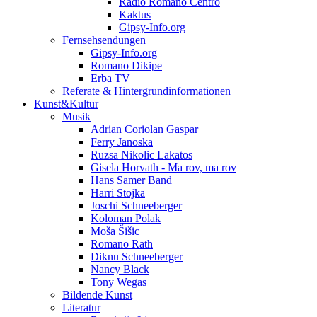
Radio Romano Centro
Kaktus
Gipsy-Info.org
Fernsehsendungen
Gipsy-Info.org
Romano Dikipe
Erba TV
Referate & Hintergrundinformationen
Kunst&Kultur
Musik
Adrian Coriolan Gaspar
Ferry Janoska
Ruzsa Nikolic Lakatos
Gisela Horvath - Ma rov, ma rov
Hans Samer Band
Harri Stojka
Joschi Schneeberger
Koloman Polak
Moša Šišic
Romano Rath
Diknu Schneeberger
Nancy Black
Tony Wegas
Bildende Kunst
Literatur