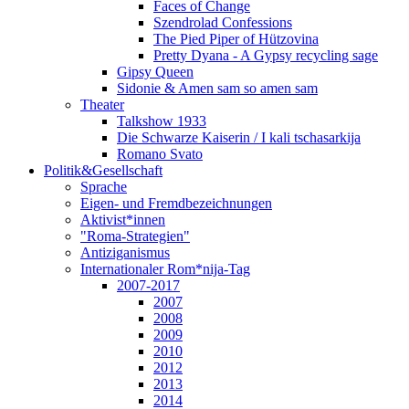
Faces of Change
Szendrolad Confessions
The Pied Piper of Hützovina
Pretty Dyana - A Gypsy recycling sage
Gipsy Queen
Sidonie & Amen sam so amen sam
Theater
Talkshow 1933
Die Schwarze Kaiserin / I kali tschasarkija
Romano Svato
Politik&Gesellschaft
Sprache
Eigen- und Fremdbezeichnungen
Aktivist*innen
"Roma-Strategien"
Antiziganismus
Internationaler Rom*nija-Tag
2007-2017
2007
2008
2009
2010
2012
2013
2014