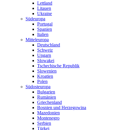
Lettland
Litauen
Ukraine
Südeuropa
Portugal
Spanien
Italien
Mitteleuropa
Deutschland
Schweiz
Ungarn
Slowakei
Tschechische Republik
Slowenien
Kroatien
Polen
Südosteuropa
Bulgarien
Rumänien
Griechenland
Bosnien und Herzegowina
Mazedonien
Montenegro
Serbien
Türkei