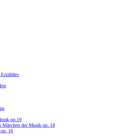
 Erzähltes
den
ope
usik op.19
s Märchen der Musik op. 18
op. 16