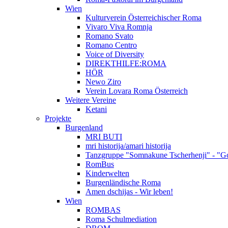
Wien
Kulturverein Österreichischer Roma
Vivaro Viva Romnja
Romano Svato
Romano Centro
Voice of Diversity
DIREKTHILFE:ROMA
HÖR
Newo Ziro
Verein Lovara Roma Österreich
Weitere Vereine
Ketani
Projekte
Burgenland
MRI BUTI
mri historija/amari historija
Tanzgruppe "Somnakune Tscherhenji" - "Go
RomBus
Kinderwelten
Burgenländische Roma
Amen dschijas - Wir leben!
Wien
ROMBAS
Roma Schulmediation