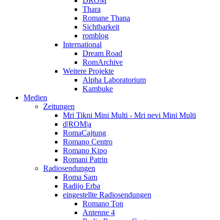
DROM
Thara
Romane Thana
Sichtbarkeit
romblog
International
Dream Road
RomArchive
Weitere Projekte
Alpha Laboratorium
Kambuke
Medien
Zeitungen
Mri Tikni Mini Multi - Mri nevi Mini Multi
d|ROM|a
RomaCajtung
Romano Centro
Romano Kipo
Romani Patrin
Radiosendungen
Roma Sam
Radijo Erba
eingestellte Radiosendungen
Romano Ton
Antenne 4