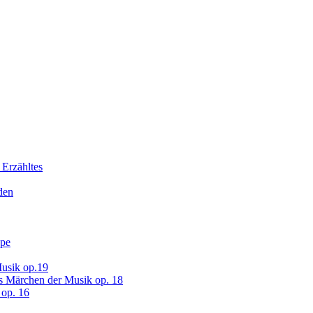
 Erzähltes
den
ope
usik op.19
s Märchen der Musik op. 18
op. 16