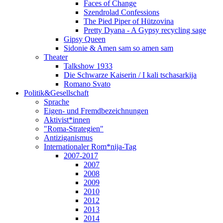
Faces of Change
Szendrolad Confessions
The Pied Piper of Hützovina
Pretty Dyana - A Gypsy recycling sage
Gipsy Queen
Sidonie & Amen sam so amen sam
Theater
Talkshow 1933
Die Schwarze Kaiserin / I kali tschasarkija
Romano Svato
Politik&Gesellschaft
Sprache
Eigen- und Fremdbezeichnungen
Aktivist*innen
"Roma-Strategien"
Antiziganismus
Internationaler Rom*nija-Tag
2007-2017
2007
2008
2009
2010
2012
2013
2014