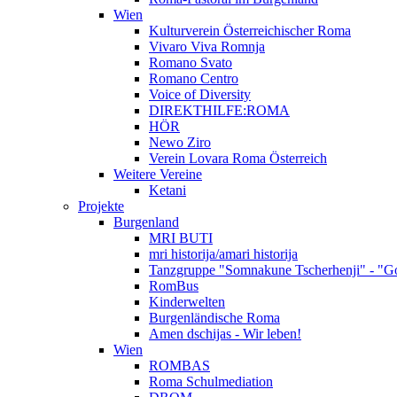
Wien
Kulturverein Österreichischer Roma
Vivaro Viva Romnja
Romano Svato
Romano Centro
Voice of Diversity
DIREKTHILFE:ROMA
HÖR
Newo Ziro
Verein Lovara Roma Österreich
Weitere Vereine
Ketani
Projekte
Burgenland
MRI BUTI
mri historija/amari historija
Tanzgruppe "Somnakune Tscherhenji" - "Go
RomBus
Kinderwelten
Burgenländische Roma
Amen dschijas - Wir leben!
Wien
ROMBAS
Roma Schulmediation