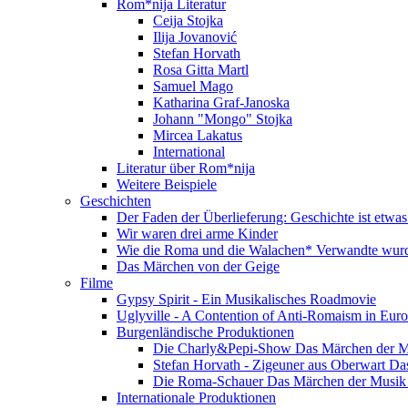
Rom*nija Literatur
Ceija Stojka
Ilija Jovanović
Stefan Horvath
Rosa Gitta Martl
Samuel Mago
Katharina Graf-Janoska
Johann "Mongo" Stojka
Mircea Lakatus
International
Literatur über Rom*nija
Weitere Beispiele
Geschichten
Der Faden der Überlieferung: Geschichte ist etwas
Wir waren drei arme Kinder
Wie die Roma und die Walachen* Verwandte wur
Das Märchen von der Geige
Filme
Gypsy Spirit - Ein Musikalisches Roadmovie
Uglyville - A Contention of Anti-Romaism in Eur
Burgenländische Produktionen
Die Charly&Pepi-Show Das Märchen der M
Stefan Horvath - Zigeuner aus Oberwart Da
Die Roma-Schauer Das Märchen der Musik 
Internationale Produktionen