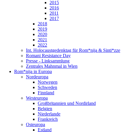
2015
2016
2011
2017
2018
2019
2020
2021
2022
Int. Holocaustgedenktag für Rom*nija & Sinti*zze
Romani Resistance Day
Presse - Linksammlung
Zentrales Mahnmal in Wien
Rom*nija in Europa
Nordeuropa
Norwegen
Schweden
Finnland
Westeuropa
Großbritannien und Nordirland
Belgien
Niederlande
Frankreich
Osteuropa
Estland