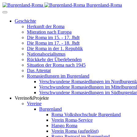
Burgenland-Roma
Geschichte
Herkunft der Roma
Migration nach Europa
Die Roma im 15. - 17. Jhdt
Die Roma im 17. - 18. Jhdt
Die Roma in der 1. Republik
Nationalsozialismus
Rückkehr der Überlebenden
Situation der Roma nach 1945
Das Attentat
Romasiedlungen im Burgenland
Verschwundene Romasiedlungen im Nordburgenl
Verschwundene Romasiedlungen im Mittelburgen
Verschwundene Romasiedlungen im Südburgenla
Vereine&Projekte
Vereine
Burgenland
Roma Volkshochschule Burgenland
Verein Roma-Service
Hango Roma
Verein Roma (aufgelöst)
Roma-Pastoral im Burgenland