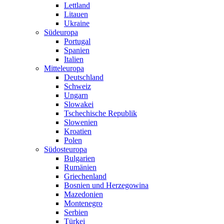
Lettland
Litauen
Ukraine
Südeuropa
Portugal
Spanien
Italien
Mitteleuropa
Deutschland
Schweiz
Ungarn
Slowakei
Tschechische Republik
Slowenien
Kroatien
Polen
Südosteuropa
Bulgarien
Rumänien
Griechenland
Bosnien und Herzegowina
Mazedonien
Montenegro
Serbien
Türkei