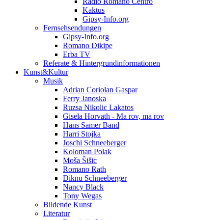
Radio Romano Centro
Kaktus
Gipsy-Info.org
Fernsehsendungen
Gipsy-Info.org
Romano Dikipe
Erba TV
Referate & Hintergrundinformationen
Kunst&Kultur
Musik
Adrian Coriolan Gaspar
Ferry Janoska
Ruzsa Nikolic Lakatos
Gisela Horvath - Ma rov, ma rov
Hans Samer Band
Harri Stojka
Joschi Schneeberger
Koloman Polak
Moša Šišic
Romano Rath
Diknu Schneeberger
Nancy Black
Tony Wegas
Bildende Kunst
Literatur