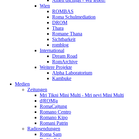
Amen dschijas - Wir leben!
Wien
ROMBAS
Roma Schulmediation
DROM
Thara
Romane Thana
Sichtbarkeit
romblog
International
Dream Road
RomArchive
Weitere Projekte
Alpha Laboratorium
Kambuke
Medien
Zeitungen
Mri Tikni Mini Multi - Mri nevi Mini Multi
d|ROM|a
RomaCajtung
Romano Centro
Romano Kipo
Romani Patrin
Radiosendungen
Roma Sam