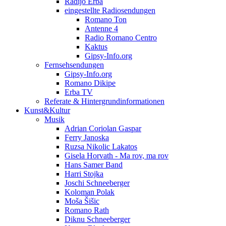
Radijo Erba
eingestellte Radiosendungen
Romano Ton
Antenne 4
Radio Romano Centro
Kaktus
Gipsy-Info.org
Fernsehsendungen
Gipsy-Info.org
Romano Dikipe
Erba TV
Referate & Hintergrundinformationen
Kunst&Kultur
Musik
Adrian Coriolan Gaspar
Ferry Janoska
Ruzsa Nikolic Lakatos
Gisela Horvath - Ma rov, ma rov
Hans Samer Band
Harri Stojka
Joschi Schneeberger
Koloman Polak
Moša Šišic
Romano Rath
Diknu Schneeberger