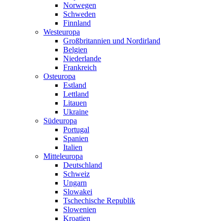
Norwegen
Schweden
Finnland
Westeuropa
Großbritannien und Nordirland
Belgien
Niederlande
Frankreich
Osteuropa
Estland
Lettland
Litauen
Ukraine
Südeuropa
Portugal
Spanien
Italien
Mitteleuropa
Deutschland
Schweiz
Ungarn
Slowakei
Tschechische Republik
Slowenien
Kroatien