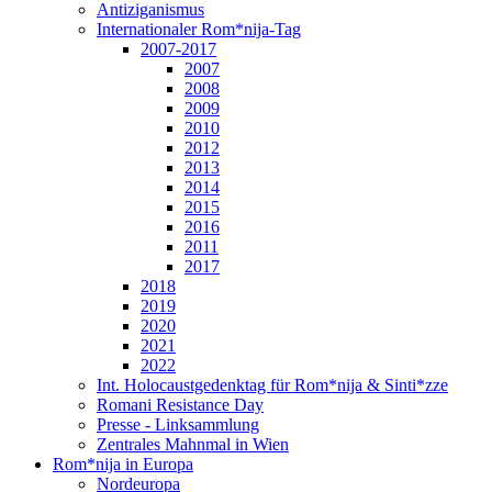
Antiziganismus
Internationaler Rom*nija-Tag
2007-2017
2007
2008
2009
2010
2012
2013
2014
2015
2016
2011
2017
2018
2019
2020
2021
2022
Int. Holocaustgedenktag für Rom*nija & Sinti*zze
Romani Resistance Day
Presse - Linksammlung
Zentrales Mahnmal in Wien
Rom*nija in Europa
Nordeuropa