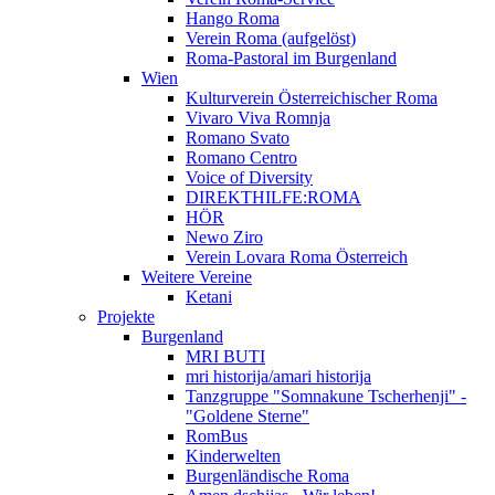
Hango Roma
Verein Roma (aufgelöst)
Roma-Pastoral im Burgenland
Wien
Kulturverein Österreichischer Roma
Vivaro Viva Romnja
Romano Svato
Romano Centro
Voice of Diversity
DIREKTHILFE:ROMA
HÖR
Newo Ziro
Verein Lovara Roma Österreich
Weitere Vereine
Ketani
Projekte
Burgenland
MRI BUTI
mri historija/amari historija
Tanzgruppe "Somnakune Tscherhenji" -
"Goldene Sterne"
RomBus
Kinderwelten
Burgenländische Roma