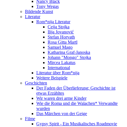
Nancy Black
Tony Wegas
Bildende Kunst
Literatur
Rom*nija Literatur
Ceija Stojka
Ilija Jovanović
Stefan Horvath
Rosa Gitta Martl
Samuel Mago
Katharina Graf-Janoska
Johann "Mongo" Stojka
Mircea Lakatus
International
Literatur über Rom*nija
Weitere Beispiele
Geschichten
Der Faden der Überlieferung: Geschichte ist
etwas Erzähltes
Wir waren drei arme Kinder
Wie die Roma und die Walachen* Verwandte
wurden
Das Märchen von der Geige
Filme
Gypsy Spirit - Ein Musikalisches Roadmovie