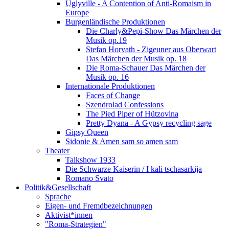
Uglyville - A Contention of Anti-Romaism in
Europe
Burgenländische Produktionen
Die Charly&Pepi-Show Das Märchen der
Musik op.19
Stefan Horvath - Zigeuner aus Oberwart
Das Märchen der Musik op. 18
Die Roma-Schauer Das Märchen der
Musik op. 16
Internationale Produktionen
Faces of Change
Szendrolad Confessions
The Pied Piper of Hützovina
Pretty Dyana - A Gypsy recycling sage
Gipsy Queen
Sidonie & Amen sam so amen sam
Theater
Talkshow 1933
Die Schwarze Kaiserin / I kali tschasarkija
Romano Svato
Politik&Gesellschaft
Sprache
Eigen- und Fremdbezeichnungen
Aktivist*innen
"Roma-Strategien"