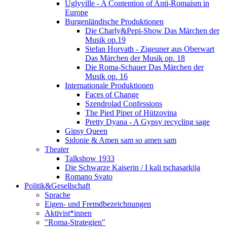
Uglyville - A Contention of Anti-Romaism in
Europe
Burgenländische Produktionen
Die Charly&Pepi-Show Das Märchen der
Musik op.19
Stefan Horvath - Zigeuner aus Oberwart
Das Märchen der Musik op. 18
Die Roma-Schauer Das Märchen der
Musik op. 16
Internationale Produktionen
Faces of Change
Szendrolad Confessions
The Pied Piper of Hützovina
Pretty Dyana - A Gypsy recycling sage
Gipsy Queen
Sidonie & Amen sam so amen sam
Theater
Talkshow 1933
Die Schwarze Kaiserin / I kali tschasarkija
Romano Svato
Politik&Gesellschaft
Sprache
Eigen- und Fremdbezeichnungen
Aktivist*innen
"Roma-Strategien"