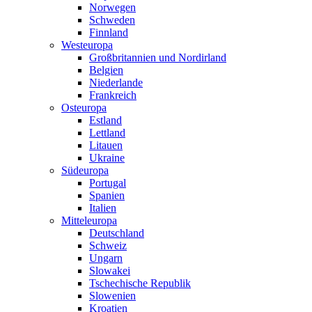
Norwegen
Schweden
Finnland
Westeuropa
Großbritannien und Nordirland
Belgien
Niederlande
Frankreich
Osteuropa
Estland
Lettland
Litauen
Ukraine
Südeuropa
Portugal
Spanien
Italien
Mitteleuropa
Deutschland
Schweiz
Ungarn
Slowakei
Tschechische Republik
Slowenien
Kroatien