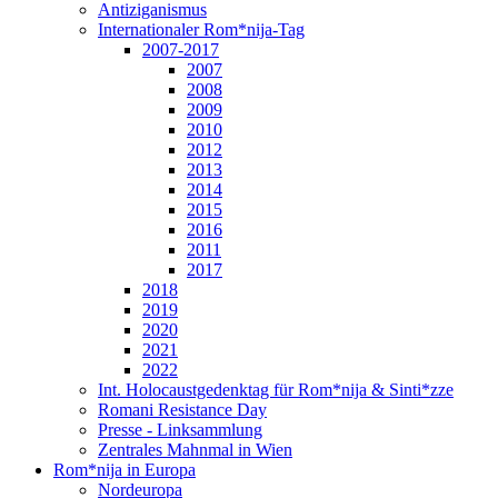
Antiziganismus
Internationaler Rom*nija-Tag
2007-2017
2007
2008
2009
2010
2012
2013
2014
2015
2016
2011
2017
2018
2019
2020
2021
2022
Int. Holocaustgedenktag für Rom*nija & Sinti*zze
Romani Resistance Day
Presse - Linksammlung
Zentrales Mahnmal in Wien
Rom*nija in Europa
Nordeuropa