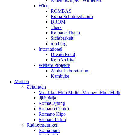
Amen dschijas - Wir leben!
Wien
ROMBAS
Roma Schulmediation
DROM
Thara
Romane Thana
Sichtbarkeit
romblog
International
Dream Road
RomArchive
Weitere Projekte
Alpha Laboratorium
Kambuke
Medien
Zeitungen
Mri Tikni Mini Multi - Mri nevi Mini Multi
d|ROM|a
RomaCajtung
Romano Centro
Romano Kipo
Romani Patrin
Radiosendungen
Roma Sam