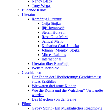
Nancy Black
Tony Wegas
Bildende Kunst
Literatur
Rom*nija Literatur
Ceija Stojka
Ilija Jovanović
Stefan Horvath
Rosa Gitta Martl
Samuel Mago
Katharina Graf-Janoska
Johann "Mongo" Stojka
Mircea Lakatus
International
Literatur über Rom*nija
Weitere Beispiele
Geschichten
Der Faden der Überlieferung: Geschichte ist
etwas Erzähltes
Wir waren drei arme Kinder
Wie die Roma und die Walachen* Verwandte
wurden
Das Märchen von der Geige
Filme
Gypsy Spirit - Ein Musikalisches Roadmovie