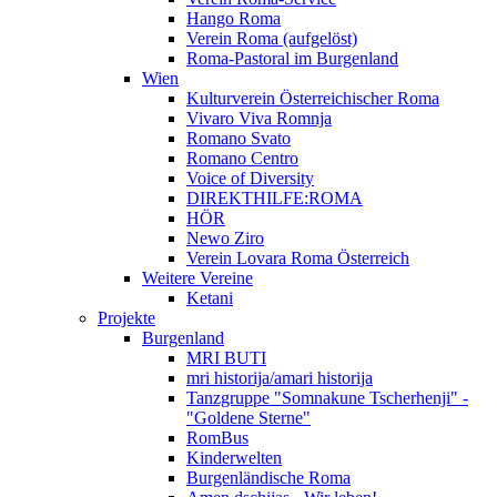
Hango Roma
Verein Roma (aufgelöst)
Roma-Pastoral im Burgenland
Wien
Kulturverein Österreichischer Roma
Vivaro Viva Romnja
Romano Svato
Romano Centro
Voice of Diversity
DIREKTHILFE:ROMA
HÖR
Newo Ziro
Verein Lovara Roma Österreich
Weitere Vereine
Ketani
Projekte
Burgenland
MRI BUTI
mri historija/amari historija
Tanzgruppe "Somnakune Tscherhenji" -
"Goldene Sterne"
RomBus
Kinderwelten
Burgenländische Roma