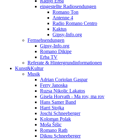
Radijo Erba
eingestellte Radiosendungen
Romano Ton
Antenne 4
Radio Romano Centro
Kaktus
Gipsy-Info.org
Fernsehsendungen
Gipsy-Info.org
Romano Dikipe
Erba TV
Referate & Hintergrundinformationen
Kunst&Kultur
Musik
Adrian Coriolan Gaspar
Ferry Janoska
Ruzsa Nikolic Lakatos
Gisela Horvath - Ma rov, ma rov
Hans Samer Band
Harri Stojka
Joschi Schneeberger
Koloman Polak
Moša Šišic
Romano Rath
Diknu Schneeberger