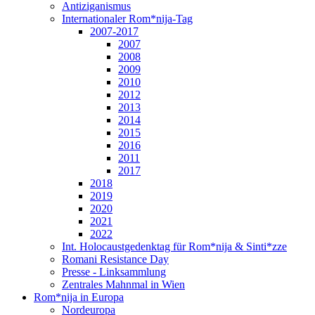
Antiziganismus
Internationaler Rom*nija-Tag
2007-2017
2007
2008
2009
2010
2012
2013
2014
2015
2016
2011
2017
2018
2019
2020
2021
2022
Int. Holocaustgedenktag für Rom*nija & Sinti*zze
Romani Resistance Day
Presse - Linksammlung
Zentrales Mahnmal in Wien
Rom*nija in Europa
Nordeuropa