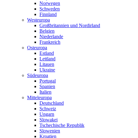
Norwegen
Schweden
Finnland
Westeuropa
Großbritannien und Nordirland
Belgien
Niederlande
Frankreich
Osteuropa
Estland
Lettland
Litauen
Ukraine
Südeuropa
Portugal
Spanien
Italien
Mitteleuropa
Deutschland
Schweiz
Ungarn
Slowakei
Tschechische Republik
Slowenien
Kroatien