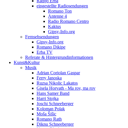
Radijo Erba
eingestellte Radiosendungen
Romano Ton
Antenne 4
Radio Romano Centro
Kaktus
Gipsy-Info.org
Fernsehsendungen
Gipsy-Info.org
Romano Dikipe
Erba TV
Referate & Hintergrundinformationen
Kunst&Kultur
Musik
Adrian Coriolan Gaspar
Ferry Janoska
Ruzsa Nikolic Lakatos
Gisela Horvath - Ma rov, ma rov
Hans Samer Band
Harri Stojka
Joschi Schneeberger
Koloman Polak
Moša Šišic
Romano Rath
Diknu Schneeberger