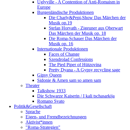
Uglyville - A Contention of Anti-Romaism in
Europe
Burgenländische Produktionen
Die Charly&Pepi-Show Das Märchen der
Musik op.19
Stefan Horvath - Zigeuner aus Oberwart
Das Märchen der Musik op. 18
Die Roma-Schauer Das Märchen der
Musik op. 16
Internationale Produktionen
Faces of Change
Szendrolad Confessions
The Pied Piper of Hützovina
Pretty Dyana - A Gypsy recycling sage
Gipsy Queen
Sidonie & Amen sam so amen sam
Theater
Talkshow 1933
Die Schwarze Kaiserin / I kali tschasarkija
Romano Svato
Politik&Gesellschaft
Sprache
Eigen- und Fremdbezeichnungen
Aktivist*innen
"Roma-Strategien"