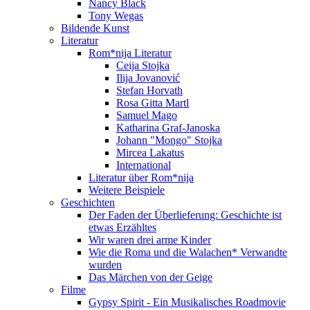
Nancy Black
Tony Wegas
Bildende Kunst
Literatur
Rom*nija Literatur
Ceija Stojka
Ilija Jovanović
Stefan Horvath
Rosa Gitta Martl
Samuel Mago
Katharina Graf-Janoska
Johann "Mongo" Stojka
Mircea Lakatus
International
Literatur über Rom*nija
Weitere Beispiele
Geschichten
Der Faden der Überlieferung: Geschichte ist
etwas Erzähltes
Wir waren drei arme Kinder
Wie die Roma und die Walachen* Verwandte
wurden
Das Märchen von der Geige
Filme
Gypsy Spirit - Ein Musikalisches Roadmovie