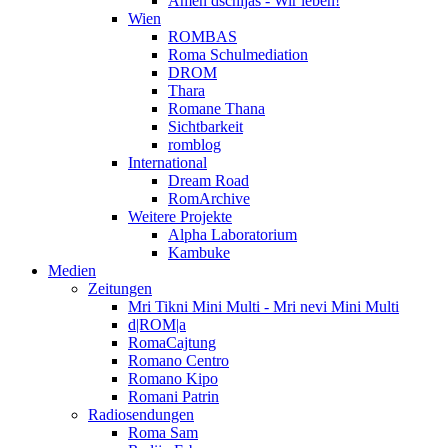
Amen dschijas - Wir leben!
Wien
ROMBAS
Roma Schulmediation
DROM
Thara
Romane Thana
Sichtbarkeit
romblog
International
Dream Road
RomArchive
Weitere Projekte
Alpha Laboratorium
Kambuke
Medien
Zeitungen
Mri Tikni Mini Multi - Mri nevi Mini Multi
d|ROM|a
RomaCajtung
Romano Centro
Romano Kipo
Romani Patrin
Radiosendungen
Roma Sam