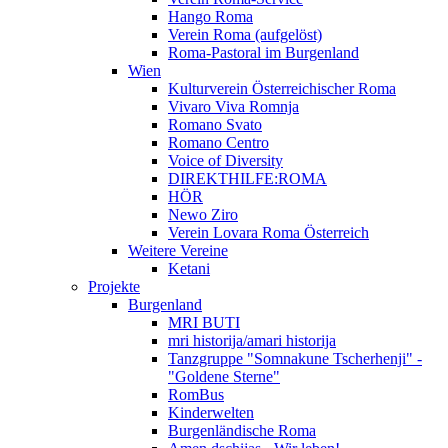
Hango Roma
Verein Roma (aufgelöst)
Roma-Pastoral im Burgenland
Wien
Kulturverein Österreichischer Roma
Vivaro Viva Romnja
Romano Svato
Romano Centro
Voice of Diversity
DIREKTHILFE:ROMA
HÖR
Newo Ziro
Verein Lovara Roma Österreich
Weitere Vereine
Ketani
Projekte
Burgenland
MRI BUTI
mri historija/amari historija
Tanzgruppe "Somnakune Tscherhenji" -
"Goldene Sterne"
RomBus
Kinderwelten
Burgenländische Roma