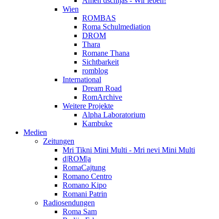
Amen dschijas - Wir leben!
Wien
ROMBAS
Roma Schulmediation
DROM
Thara
Romane Thana
Sichtbarkeit
romblog
International
Dream Road
RomArchive
Weitere Projekte
Alpha Laboratorium
Kambuke
Medien
Zeitungen
Mri Tikni Mini Multi - Mri nevi Mini Multi
d|ROM|a
RomaCajtung
Romano Centro
Romano Kipo
Romani Patrin
Radiosendungen
Roma Sam