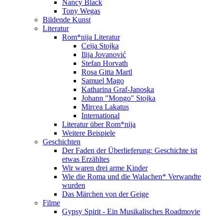
Nancy Black
Tony Wegas
Bildende Kunst
Literatur
Rom*nija Literatur
Ceija Stojka
Ilija Jovanović
Stefan Horvath
Rosa Gitta Martl
Samuel Mago
Katharina Graf-Janoska
Johann "Mongo" Stojka
Mircea Lakatus
International
Literatur über Rom*nija
Weitere Beispiele
Geschichten
Der Faden der Überlieferung: Geschichte ist
etwas Erzähltes
Wir waren drei arme Kinder
Wie die Roma und die Walachen* Verwandte
wurden
Das Märchen von der Geige
Filme
Gypsy Spirit - Ein Musikalisches Roadmovie