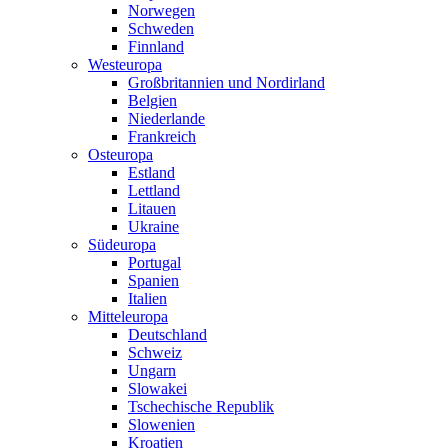
Norwegen
Schweden
Finnland
Westeuropa
Großbritannien und Nordirland
Belgien
Niederlande
Frankreich
Osteuropa
Estland
Lettland
Litauen
Ukraine
Südeuropa
Portugal
Spanien
Italien
Mitteleuropa
Deutschland
Schweiz
Ungarn
Slowakei
Tschechische Republik
Slowenien
Kroatien