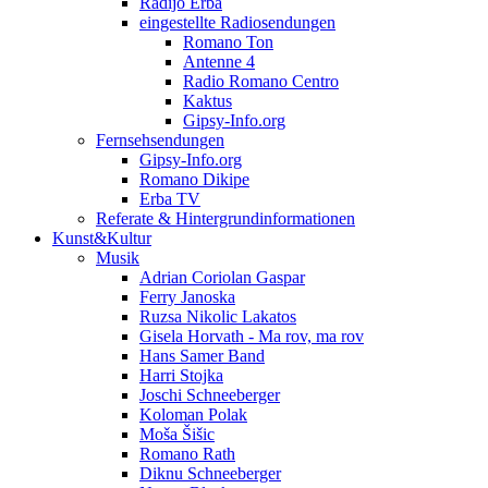
Radijo Erba
eingestellte Radiosendungen
Romano Ton
Antenne 4
Radio Romano Centro
Kaktus
Gipsy-Info.org
Fernsehsendungen
Gipsy-Info.org
Romano Dikipe
Erba TV
Referate & Hintergrundinformationen
Kunst&Kultur
Musik
Adrian Coriolan Gaspar
Ferry Janoska
Ruzsa Nikolic Lakatos
Gisela Horvath - Ma rov, ma rov
Hans Samer Band
Harri Stojka
Joschi Schneeberger
Koloman Polak
Moša Šišic
Romano Rath
Diknu Schneeberger