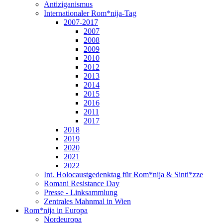
Antiziganismus
Internationaler Rom*nija-Tag
2007-2017
2007
2008
2009
2010
2012
2013
2014
2015
2016
2011
2017
2018
2019
2020
2021
2022
Int. Holocaustgedenktag für Rom*nija & Sinti*zze
Romani Resistance Day
Presse - Linksammlung
Zentrales Mahnmal in Wien
Rom*nija in Europa
Nordeuropa