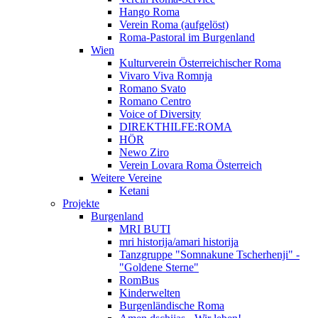
Hango Roma
Verein Roma (aufgelöst)
Roma-Pastoral im Burgenland
Wien
Kulturverein Österreichischer Roma
Vivaro Viva Romnja
Romano Svato
Romano Centro
Voice of Diversity
DIREKTHILFE:ROMA
HÖR
Newo Ziro
Verein Lovara Roma Österreich
Weitere Vereine
Ketani
Projekte
Burgenland
MRI BUTI
mri historija/amari historija
Tanzgruppe "Somnakune Tscherhenji" -
"Goldene Sterne"
RomBus
Kinderwelten
Burgenländische Roma