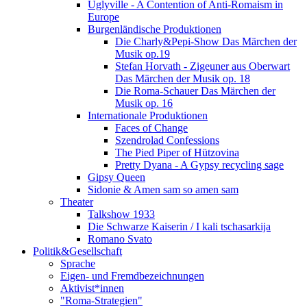
Uglyville - A Contention of Anti-Romaism in
Europe
Burgenländische Produktionen
Die Charly&Pepi-Show Das Märchen der
Musik op.19
Stefan Horvath - Zigeuner aus Oberwart
Das Märchen der Musik op. 18
Die Roma-Schauer Das Märchen der
Musik op. 16
Internationale Produktionen
Faces of Change
Szendrolad Confessions
The Pied Piper of Hützovina
Pretty Dyana - A Gypsy recycling sage
Gipsy Queen
Sidonie & Amen sam so amen sam
Theater
Talkshow 1933
Die Schwarze Kaiserin / I kali tschasarkija
Romano Svato
Politik&Gesellschaft
Sprache
Eigen- und Fremdbezeichnungen
Aktivist*innen
"Roma-Strategien"