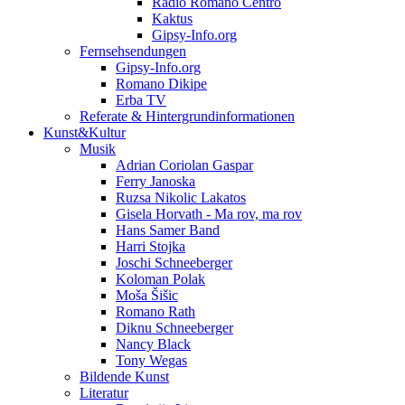
Radio Romano Centro
Kaktus
Gipsy-Info.org
Fernsehsendungen
Gipsy-Info.org
Romano Dikipe
Erba TV
Referate & Hintergrundinformationen
Kunst&Kultur
Musik
Adrian Coriolan Gaspar
Ferry Janoska
Ruzsa Nikolic Lakatos
Gisela Horvath - Ma rov, ma rov
Hans Samer Band
Harri Stojka
Joschi Schneeberger
Koloman Polak
Moša Šišic
Romano Rath
Diknu Schneeberger
Nancy Black
Tony Wegas
Bildende Kunst
Literatur