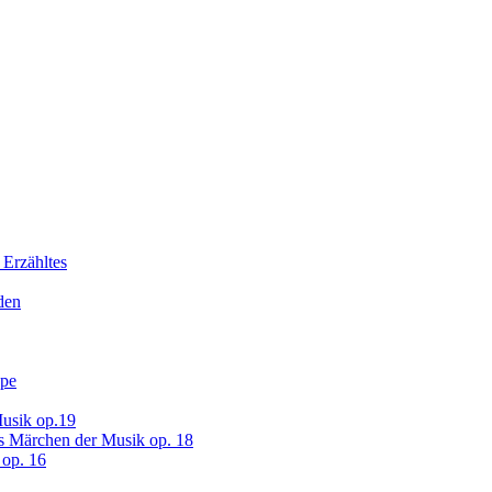
 Erzähltes
den
ope
usik op.19
s Märchen der Musik op. 18
op. 16