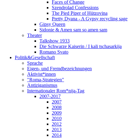
Faces of Change
Szendrolad Confessions
The Pied Piper of Hützovina
Pretty Dyana - A Gypsy recycling sage
Gipsy Queen
Sidonie & Amen sam so amen sam
Theater
Talkshow 1933
Die Schwarze Kaiserin / I kali tschasarkija
Romano Svato
Politik&Gesellschaft
Sprache
Eigen- und Fremdbezeichnungen
Aktivist*innen
"Roma-Strategien"
Antiziganismus
Internationaler Rom*nija-Tag
2007-2017
2007
2008
2009
2010
2012
2013
2014