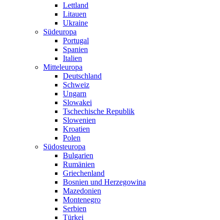
Lettland
Litauen
Ukraine
Südeuropa
Portugal
Spanien
Italien
Mitteleuropa
Deutschland
Schweiz
Ungarn
Slowakei
Tschechische Republik
Slowenien
Kroatien
Polen
Südosteuropa
Bulgarien
Rumänien
Griechenland
Bosnien und Herzegowina
Mazedonien
Montenegro
Serbien
Türkei