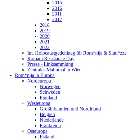
2015
2016
2011
2017
2018
2019
2020
2021
2022
Int. Holocaustgedenktag für Rom*nija & Sinti*zze
Romani Resistance Day
Presse - Linksammlung
Zentrales Mahnmal in Wien
Rom*nija in Europa
Nordeuropa
Norwegen
Schweden
Finnland
Westeuropa
Großbritannien und Nordirland
Belgien
Niederlande
Frankreich
Osteuropa
Estland