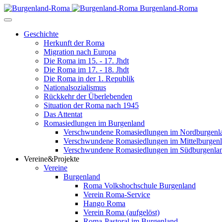
Burgenland-Roma
Geschichte
Herkunft der Roma
Migration nach Europa
Die Roma im 15. - 17. Jhdt
Die Roma im 17. - 18. Jhdt
Die Roma in der 1. Republik
Nationalsozialismus
Rückkehr der Überlebenden
Situation der Roma nach 1945
Das Attentat
Romasiedlungen im Burgenland
Verschwundene Romasiedlungen im Nordburgenl
Verschwundene Romasiedlungen im Mittelburgen
Verschwundene Romasiedlungen im Südburgenla
Vereine&Projekte
Vereine
Burgenland
Roma Volkshochschule Burgenland
Verein Roma-Service
Hango Roma
Verein Roma (aufgelöst)
Roma-Pastoral im Burgenland