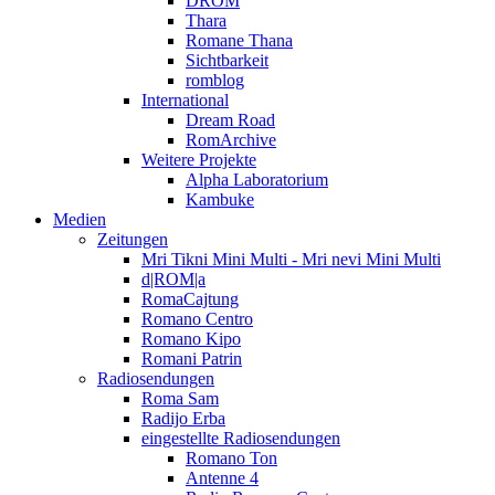
DROM
Thara
Romane Thana
Sichtbarkeit
romblog
International
Dream Road
RomArchive
Weitere Projekte
Alpha Laboratorium
Kambuke
Medien
Zeitungen
Mri Tikni Mini Multi - Mri nevi Mini Multi
d|ROM|a
RomaCajtung
Romano Centro
Romano Kipo
Romani Patrin
Radiosendungen
Roma Sam
Radijo Erba
eingestellte Radiosendungen
Romano Ton
Antenne 4