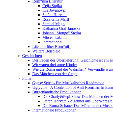
Rom*nija Literatur
Ceija Stojka
Ilija Jovanović
Stefan Horvath
Rosa Gitta Martl
Samuel Mago
Katharina Graf-Janoska
Johann "Mongo" Stojka
Mircea Lakatus
International
Literatur über Rom*nija
Weitere Beispiele
Geschichten
Der Faden der Überlieferung: Geschichte ist etwas
Wir waren drei arme Kinder
Wie die Roma und die Walachen* Verwandte wur
Das Märchen von der Geige
Filme
Gypsy Spirit - Ein Musikalisches Roadmovie
Uglyville - A Contention of Anti-Romaism in Eur
Burgenländische Produktionen
Die Charly&Pepi-Show Das Märchen der M
Stefan Horvath - Zigeuner aus Oberwart Da
Die Roma-Schauer Das Märchen der Musik 
Internationale Produktionen