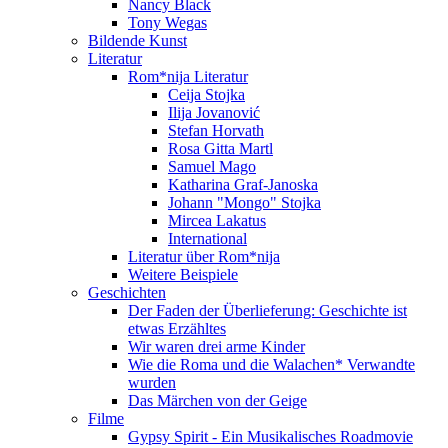
Nancy Black
Tony Wegas
Bildende Kunst
Literatur
Rom*nija Literatur
Ceija Stojka
Ilija Jovanović
Stefan Horvath
Rosa Gitta Martl
Samuel Mago
Katharina Graf-Janoska
Johann "Mongo" Stojka
Mircea Lakatus
International
Literatur über Rom*nija
Weitere Beispiele
Geschichten
Der Faden der Überlieferung: Geschichte ist
etwas Erzähltes
Wir waren drei arme Kinder
Wie die Roma und die Walachen* Verwandte
wurden
Das Märchen von der Geige
Filme
Gypsy Spirit - Ein Musikalisches Roadmovie