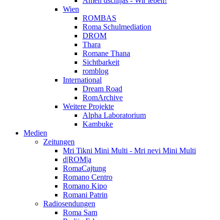
Amen dschijas - Wir leben!
Wien
ROMBAS
Roma Schulmediation
DROM
Thara
Romane Thana
Sichtbarkeit
romblog
International
Dream Road
RomArchive
Weitere Projekte
Alpha Laboratorium
Kambuke
Medien
Zeitungen
Mri Tikni Mini Multi - Mri nevi Mini Multi
d|ROM|a
RomaCajtung
Romano Centro
Romano Kipo
Romani Patrin
Radiosendungen
Roma Sam