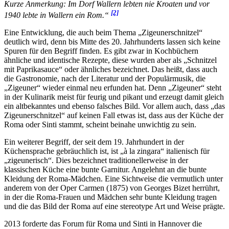
Kurze Anmerkung: Im Dorf Wallern lebten nie Kroaten und vor
[2]
1940 lebte in Wallern ein Rom.“
Eine Entwicklung, die auch beim Thema „Zigeunerschnitzel“
deutlich wird, denn bis Mitte des 20. Jahrhunderts lassen sich keine
Spuren für den Begriff finden. Es gibt zwar in Kochbüchern
ähnliche und identische Rezepte, diese wurden aber als „Schnitzel
mit Paprikasauce“ oder ähnliches bezeichnet. Das heißt, dass auch
die Gastronomie, nach der Literatur und der Populärmusik, die
„Zigeuner“ wieder einmal neu erfunden hat. Denn „Zigeuner“ steht
in der Kulinarik meist für feurig und pikant und erzeugt damit gleich
ein altbekanntes und ebenso falsches Bild. Vor allem auch, dass „das
Zigeunerschnitzel“ auf keinen Fall etwas ist, dass aus der Küche der
Roma oder Sinti stammt, scheint beinahe unwichtig zu sein.
Ein weiterer Begriff, der seit dem 19. Jahrhundert in der
Küchensprache gebräuchlich ist, ist „à la zingara“ italienisch für
„zigeunerisch“. Dies bezeichnet traditionellerweise in der
klassischen Küche eine bunte Garnitur. Angelehnt an die bunte
Kleidung der Roma-Mädchen. Eine Sichtweise die vermutlich unter
anderem von der Oper Carmen (1875) von Georges Bizet herrührt,
in der die Roma-Frauen und Mädchen sehr bunte Kleidung tragen
und die das Bild der Roma auf eine stereotype Art und Weise prägte.
2013 forderte das Forum für Roma und Sinti in Hannover die