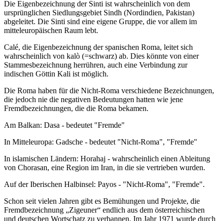
Die Eigenbezeichnung der Sinti ist wahrscheinlich von dem
ursprünglichen Siedlungsgebiet Sindh (Nordindien, Pakistan)
abgeleitet. Die Sinti sind eine eigene Gruppe, die vor allem im
mitteleuropäischen Raum lebt.
Calé, die Eigenbezeichnung der spanischen Roma, leitet sich
wahrscheinlich von kalò (=schwarz) ab. Dies könnte von einer
Stammesbezeichnung herrühren, auch eine Verbindung zur
indischen Göttin Kali ist möglich.
Die Roma haben für die Nicht-Roma verschiedene Bezeichnungen,
die jedoch nie die negativen Bedeutungen hatten wie jene
Fremdbezeichnungen, die die Roma bekamen.
Am Balkan: Dasa - bedeutet "Fremde"
In Mitteleuropa: Gadsche - bedeutet "Nicht-Roma", "Fremde"
In islamischen Ländern: Horahaj - wahrscheinlich einen Ableitung
von Chorasan, eine Region im Iran, in die sie vertrieben wurden.
Auf der Iberischen Halbinsel: Payos - "Nicht-Roma", "Fremde".
Schon seit vielen Jahren gibt es Bemühungen und Projekte, die
Fremdbezeichnung „Zigeuner“ endlich aus dem österreichischen
und deutschen Wortschatz zu verbannen. Im Jahr 1971 wurde durch