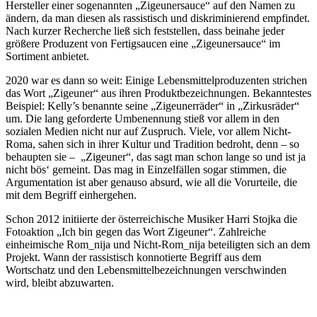
Hersteller einer sogenannten „Zigeunersauce“ auf den Namen zu
ändern, da man diesen als rassistisch und diskriminierend empfindet.
Nach kurzer Recherche ließ sich feststellen, dass beinahe jeder
größere Produzent von Fertigsaucen eine „Zigeunersauce“ im
Sortiment anbietet.
2020 war es dann so weit: Einige Lebensmittelproduzenten strichen
das Wort „Zigeuner“ aus ihren Produktbezeichnungen. Bekanntestes
Beispiel: Kelly’s benannte seine „Zigeunerräder“ in „Zirkusräder“
um. Die lang geforderte Umbenennung stieß vor allem in den
sozialen Medien nicht nur auf Zuspruch. Viele, vor allem Nicht-
Roma, sahen sich in ihrer Kultur und Tradition bedroht, denn – so
behaupten sie – „Zigeuner“, das sagt man schon lange so und ist ja
nicht bös‘ gemeint. Das mag in Einzelfällen sogar stimmen, die
Argumentation ist aber genauso absurd, wie all die Vorurteile, die
mit dem Begriff einhergehen.
Schon 2012 initiierte der österreichische Musiker Harri Stojka die
Fotoaktion „Ich bin gegen das Wort Zigeuner“. Zahlreiche
einheimische Rom_nija und Nicht-Rom_nija beteiligten sich an dem
Projekt. Wann der rassistisch konnotierte Begriff aus dem
Wortschatz und den Lebensmittelbezeichnungen verschwinden
wird, bleibt abzuwarten.