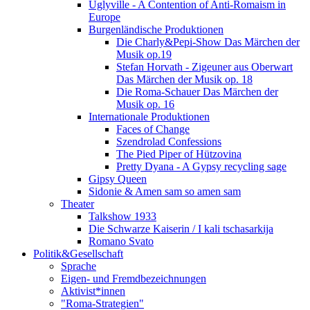
Uglyville - A Contention of Anti-Romaism in
Europe
Burgenländische Produktionen
Die Charly&Pepi-Show Das Märchen der
Musik op.19
Stefan Horvath - Zigeuner aus Oberwart
Das Märchen der Musik op. 18
Die Roma-Schauer Das Märchen der
Musik op. 16
Internationale Produktionen
Faces of Change
Szendrolad Confessions
The Pied Piper of Hützovina
Pretty Dyana - A Gypsy recycling sage
Gipsy Queen
Sidonie & Amen sam so amen sam
Theater
Talkshow 1933
Die Schwarze Kaiserin / I kali tschasarkija
Romano Svato
Politik&Gesellschaft
Sprache
Eigen- und Fremdbezeichnungen
Aktivist*innen
"Roma-Strategien"