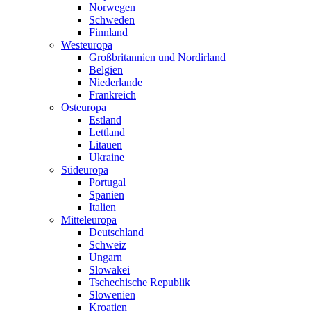
Norwegen
Schweden
Finnland
Westeuropa
Großbritannien und Nordirland
Belgien
Niederlande
Frankreich
Osteuropa
Estland
Lettland
Litauen
Ukraine
Südeuropa
Portugal
Spanien
Italien
Mitteleuropa
Deutschland
Schweiz
Ungarn
Slowakei
Tschechische Republik
Slowenien
Kroatien