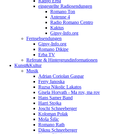
Radijo Erba
eingestellte Radiosendungen
Romano Ton
Antenne 4
Radio Romano Centro
Kaktus
Gipsy-Info.org
Fernsehsendungen
Gipsy-Info.org
Romano Dikipe
Erba TV
Referate & Hintergrundinformationen
Kunst&Kultur
Musik
Adrian Coriolan Gaspar
Ferry Janoska
Ruzsa Nikolic Lakatos
Gisela Horvath - Ma rov, ma rov
Hans Samer Band
Harri Stojka
Joschi Schneeberger
Koloman Polak
Moša Šišic
Romano Rath
Diknu Schneeberger