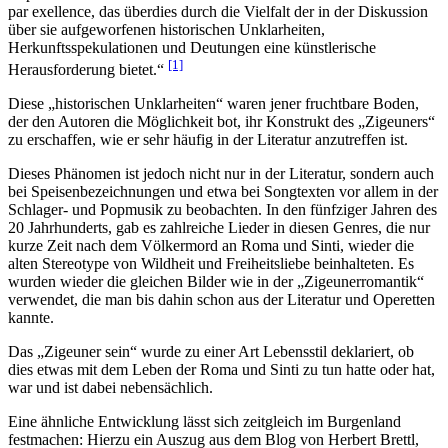
par exellence, das überdies durch die Vielfalt der in der Diskussion
über sie aufgeworfenen historischen Unklarheiten,
Herkunftsspekulationen und Deutungen eine künstlerische
[1]
Herausforderung bietet.“
Diese „historischen Unklarheiten“ waren jener fruchtbare Boden,
der den Autoren die Möglichkeit bot, ihr Konstrukt des „Zigeuners“
zu erschaffen, wie er sehr häufig in der Literatur anzutreffen ist.
Dieses Phänomen ist jedoch nicht nur in der Literatur, sondern auch
bei Speisenbezeichnungen und etwa bei Songtexten vor allem in der
Schlager- und Popmusik zu beobachten. In den fünfziger Jahren des
20 Jahrhunderts, gab es zahlreiche Lieder in diesen Genres, die nur
kurze Zeit nach dem Völkermord an Roma und Sinti, wieder die
alten Stereotype von Wildheit und Freiheitsliebe beinhalteten. Es
wurden wieder die gleichen Bilder wie in der „Zigeunerromantik“
verwendet, die man bis dahin schon aus der Literatur und Operetten
kannte.
Das „Zigeuner sein“ wurde zu einer Art Lebensstil deklariert, ob
dies etwas mit dem Leben der Roma und Sinti zu tun hatte oder hat,
war und ist dabei nebensächlich.
Eine ähnliche Entwicklung lässt sich zeitgleich im Burgenland
festmachen: Hierzu ein Auszug aus dem Blog von Herbert Brettl,