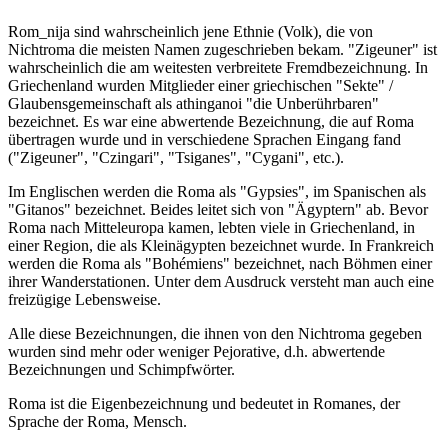
Rom_nija sind wahrscheinlich jene Ethnie (Volk), die von
Nichtroma die meisten Namen zugeschrieben bekam. "Zigeuner" ist
wahrscheinlich die am weitesten verbreitete Fremdbezeichnung. In
Griechenland wurden Mitglieder einer griechischen "Sekte" /
Glaubensgemeinschaft als athinganoi "die Unberührbaren"
bezeichnet. Es war eine abwertende Bezeichnung, die auf Roma
übertragen wurde und in verschiedene Sprachen Eingang fand
("Zigeuner", "Czingari", "Tsiganes", "Cygani", etc.).
Im Englischen werden die Roma als "Gypsies", im Spanischen als
"Gitanos" bezeichnet. Beides leitet sich von "Ägyptern" ab. Bevor
Roma nach Mitteleuropa kamen, lebten viele in Griechenland, in
einer Region, die als Kleinägypten bezeichnet wurde. In Frankreich
werden die Roma als "Bohémiens" bezeichnet, nach Böhmen einer
ihrer Wanderstationen. Unter dem Ausdruck versteht man auch eine
freizügige Lebensweise.
Alle diese Bezeichnungen, die ihnen von den Nichtroma gegeben
wurden sind mehr oder weniger Pejorative, d.h. abwertende
Bezeichnungen und Schimpfwörter.
Roma ist die Eigenbezeichnung und bedeutet in Romanes, der
Sprache der Roma, Mensch.