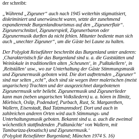
der schreibt:
„Während „Zigeuner“ auch nach 1945 weiterhin stigmatisiert,
diskriminiert und unerwünscht waren, setzte der zunehmend
expandierende Burgenlandtourismus auf den „Zigeunerflair“.
Zigeunerschnitzel, Zigeunerspieß, Zigeunerbaron oder
Zigeunermusik durften da nicht fehlen. Mitunter bediente man sich
auch „unechter Zigeuner“, um die Gäste bei Laune zu halten.
Der Polyglott Reiseführer beschreibt das Burgenland unter anderen:
‚Charakteristisch für das Burgenland sind u. a. die Gaststätten und
Weinlokale in traditionellen alten ‚Scheunen‘, in ‚Pußtakellern‘, in
‚Reitställen‘ usw., wo zur Unterhaltung der Gäste Stimmungsmusik
und Zigeunermusik geboten wird. Die dort auftretenden „Zigeuner”
sind nur selten „echt”, doch sind sie wegen ihrer malerischen (meist
ungarischen) Trachten und der ausgezeichnet dargebotenen
Zigeunermusik sehr beliebt. Zigeunermusik und Zigeunerlieder
kann man (neben ungarischen Volksliedern) u. a. hören in Illmitz,
Mörbisch, Oslip, Podendorf, Purbach, Rust, St. Margarethen,
Wallern, Eisenstadt, Bad Tatzmannsdorf. Dort und auch in
zahlreichen anderen Orten wird auch Stimmungs- und
Unterhaltungsmusik geboten. Bekannt sind u. a. auch die zweimal
wöchentlich stattfindenden ‚Pußtanächte‘ von Wallern, mit
Tamburizza-(kroatisch) und Zigeunermusik.‘
(Polyglott Reiseführer Burgenland; München 1974 S. 16)