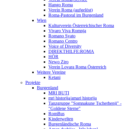
Hango Roma
Verein Roma (aufgelöst)
Roma-Pastoral im Burgenland
Wien
Kulturverein Österreichischer Roma
Vivaro Viva Romnja
Romano Svato
Romano Centro
Voice of Diversity
DIREKTHILFE:ROMA
HÖR
Newo Ziro
Verein Lovara Roma Österreich
Weitere Vereine
Ketani
Projekte
Burgenland
MRI BUTI
mri historija/amari historija
Tanzgruppe "Somnakune Tscherhenji" -
"Goldene Sterne"
RomBus
Kinderwelten
Burgenländische Roma