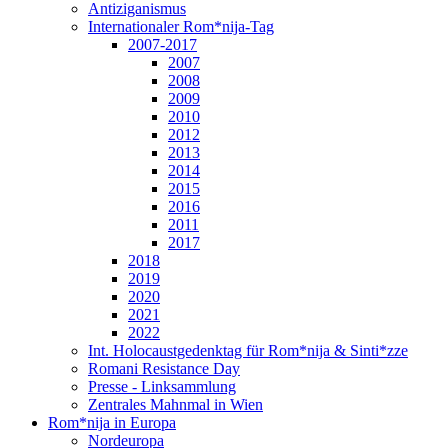
Antiziganismus
Internationaler Rom*nija-Tag
2007-2017
2007
2008
2009
2010
2012
2013
2014
2015
2016
2011
2017
2018
2019
2020
2021
2022
Int. Holocaustgedenktag für Rom*nija & Sinti*zze
Romani Resistance Day
Presse - Linksammlung
Zentrales Mahnmal in Wien
Rom*nija in Europa
Nordeuropa