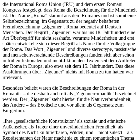
die International Roma Union (IRU) und dem ersten Romani-
Kongress festgelegt, dass Roma die Bezeichnung für die Minderheit
ist. Der Name „Roma“ stammt aus dem Romanes und ist somit eine
Selbstbezeichnung, im Gegensatz zu der negativ behafteten
Fremdbezeichnung „Zigeuner“. Roma bedeutet auf Deutsch
Menschen. Der Begriff „Zigeuner“ war bis ins 18. Jahrhundert eine
Art Überbegriff für nicht sesshafte, verarmte Minderheiten und erst
später entwickelte sich dieser Begriff als Name für die Volksgruppe
der Roma. Das Wort „Zigeuner“ und diverse stereotype, rassistische
und menschenverachtende Beschreibungen fanden sich aber schon
in frühen fiktionalen und nicht-fiktionalen Texten seit dem Auftreten
der Roma in Europa, also etwa seit dem 15. Jahrhundert. Das diese
Ausführungen über „Zigeuner“ nichts mit Roma zu tun hatten war
irrelevant.
Besonders beliebt waren die Beschreibungen der Roma in der
Romantik – die deshalb auch oft als „Zigeunerromantik“ bezeichnet
werden. Der „Zigeuner“ steht hierbei für die Naturverbundenheit,
das Andere – das Exotische und vor allem als Gegensatz zum
Bürgertum.
„Ihre ‚gesellschaftliche Konstruktion’ als soziale und ethnische
Außenseiter, als Träger einer unveränderlichen Fremdheit, als
Symbol des Nicht-kulturierbaren, Wilden, und – nicht zuletzt – als
Repräsentanten der Natur macht sie zu einem romantischen Thema