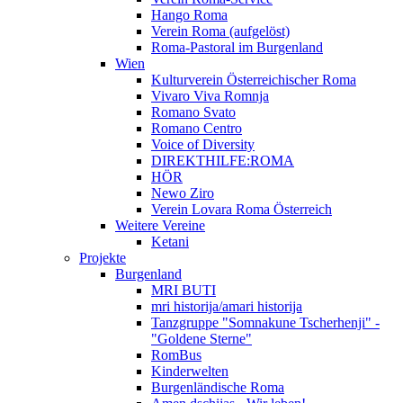
Hango Roma
Verein Roma (aufgelöst)
Roma-Pastoral im Burgenland
Wien
Kulturverein Österreichischer Roma
Vivaro Viva Romnja
Romano Svato
Romano Centro
Voice of Diversity
DIREKTHILFE:ROMA
HÖR
Newo Ziro
Verein Lovara Roma Österreich
Weitere Vereine
Ketani
Projekte
Burgenland
MRI BUTI
mri historija/amari historija
Tanzgruppe "Somnakune Tscherhenji" -
"Goldene Sterne"
RomBus
Kinderwelten
Burgenländische Roma