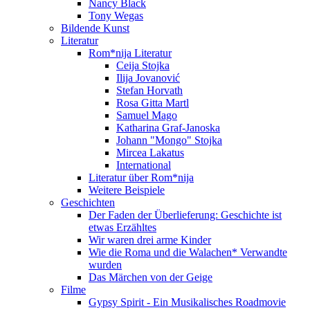
Nancy Black
Tony Wegas
Bildende Kunst
Literatur
Rom*nija Literatur
Ceija Stojka
Ilija Jovanović
Stefan Horvath
Rosa Gitta Martl
Samuel Mago
Katharina Graf-Janoska
Johann "Mongo" Stojka
Mircea Lakatus
International
Literatur über Rom*nija
Weitere Beispiele
Geschichten
Der Faden der Überlieferung: Geschichte ist
etwas Erzähltes
Wir waren drei arme Kinder
Wie die Roma und die Walachen* Verwandte
wurden
Das Märchen von der Geige
Filme
Gypsy Spirit - Ein Musikalisches Roadmovie