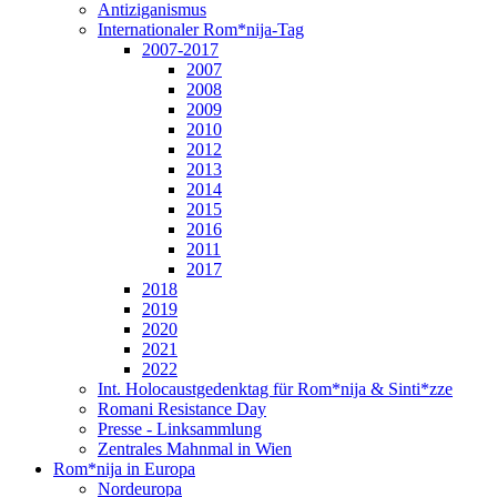
Antiziganismus
Internationaler Rom*nija-Tag
2007-2017
2007
2008
2009
2010
2012
2013
2014
2015
2016
2011
2017
2018
2019
2020
2021
2022
Int. Holocaustgedenktag für Rom*nija & Sinti*zze
Romani Resistance Day
Presse - Linksammlung
Zentrales Mahnmal in Wien
Rom*nija in Europa
Nordeuropa