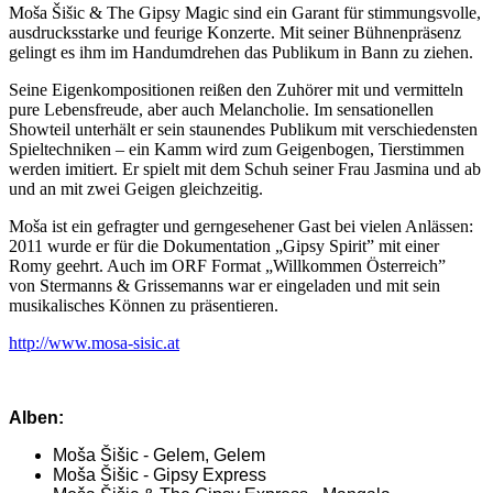
Moša Šišic & The Gipsy Magic sind ein Garant für stimmungsvolle,
ausdrucksstarke und feurige Konzerte. Mit seiner Bühnenpräsenz
gelingt es ihm im Handumdrehen das Publikum in Bann zu ziehen.
Seine Eigenkompositionen reißen den Zuhörer mit und vermitteln
pure Lebensfreude, aber auch Melancholie. Im sensationellen
Showteil unterhält er sein staunendes Publikum mit verschiedensten
Spieltechniken – ein Kamm wird zum Geigenbogen, Tierstimmen
werden imitiert. Er spielt mit dem Schuh seiner Frau Jasmina und ab
und an mit zwei Geigen gleichzeitig.
Moša ist ein gefragter und gerngesehener Gast bei vielen Anlässen:
2011 wurde er für die Dokumentation „Gipsy Spirit” mit einer
Romy geehrt. Auch im ORF Format „Willkommen Österreich”
von Stermanns & Grissemanns war er eingeladen und mit sein
musikalisches Können zu präsentieren.
http://www.mosa-sisic.at
Alben:
Moša Šišic - Gelem, Gelem
Moša Šišic - Gipsy Express