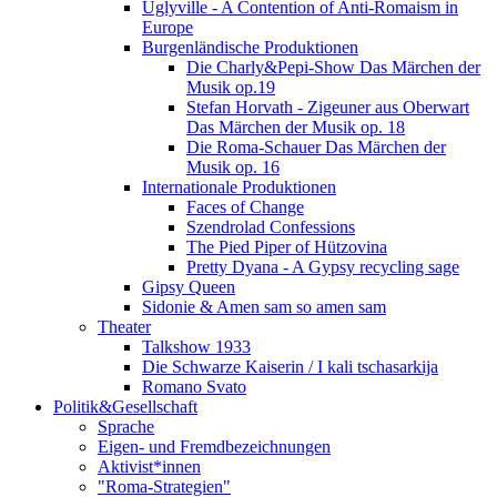
Uglyville - A Contention of Anti-Romaism in
Europe
Burgenländische Produktionen
Die Charly&Pepi-Show Das Märchen der
Musik op.19
Stefan Horvath - Zigeuner aus Oberwart
Das Märchen der Musik op. 18
Die Roma-Schauer Das Märchen der
Musik op. 16
Internationale Produktionen
Faces of Change
Szendrolad Confessions
The Pied Piper of Hützovina
Pretty Dyana - A Gypsy recycling sage
Gipsy Queen
Sidonie & Amen sam so amen sam
Theater
Talkshow 1933
Die Schwarze Kaiserin / I kali tschasarkija
Romano Svato
Politik&Gesellschaft
Sprache
Eigen- und Fremdbezeichnungen
Aktivist*innen
"Roma-Strategien"