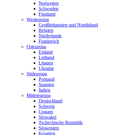
Norwegen
Schweden
Finnland
Westeuropa
Großbritannien und Nordirland
Belgien
Niederlande
Frankreich
Osteuropa
Estland
Lettland
Litauen
Ukraine
Südeuropa
Portugal
Spanien
Italien
Mitteleuropa
Deutschland
Schweiz
Ungarn
Slowakei
Tschechische Republik
Slowenien
Kroatien