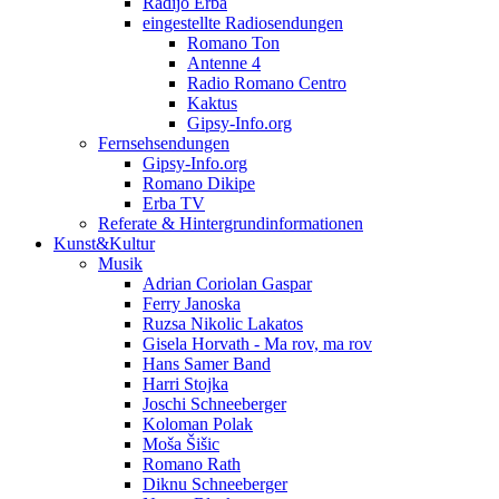
Radijo Erba
eingestellte Radiosendungen
Romano Ton
Antenne 4
Radio Romano Centro
Kaktus
Gipsy-Info.org
Fernsehsendungen
Gipsy-Info.org
Romano Dikipe
Erba TV
Referate & Hintergrundinformationen
Kunst&Kultur
Musik
Adrian Coriolan Gaspar
Ferry Janoska
Ruzsa Nikolic Lakatos
Gisela Horvath - Ma rov, ma rov
Hans Samer Band
Harri Stojka
Joschi Schneeberger
Koloman Polak
Moša Šišic
Romano Rath
Diknu Schneeberger