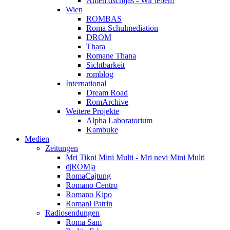
Amen dschijas - Wir leben!
Wien
ROMBAS
Roma Schulmediation
DROM
Thara
Romane Thana
Sichtbarkeit
romblog
International
Dream Road
RomArchive
Weitere Projekte
Alpha Laboratorium
Kambuke
Medien
Zeitungen
Mri Tikni Mini Multi - Mri nevi Mini Multi
d|ROM|a
RomaCajtung
Romano Centro
Romano Kipo
Romani Patrin
Radiosendungen
Roma Sam