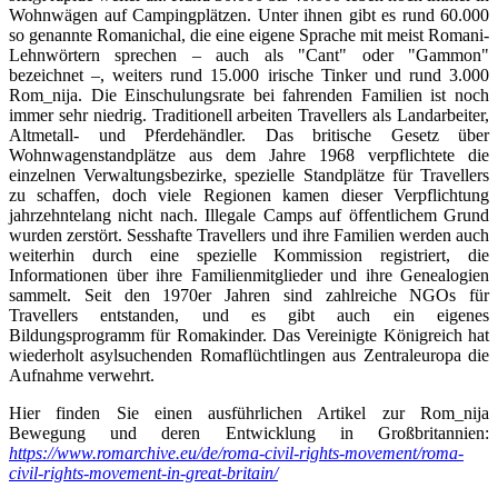
Wohnwägen auf Campingplätzen. Unter ihnen gibt es rund 60.000
so genannte Romanichal, die eine eigene Sprache mit meist Romani-
Lehnwörtern sprechen – auch als "Cant" oder "Gammon"
bezeichnet –, weiters rund 15.000 irische Tinker und rund 3.000
Rom_nija. Die Einschulungsrate bei fahrenden Familien ist noch
immer sehr niedrig. Traditionell arbeiten Travellers als Landarbeiter,
Altmetall- und Pferdehändler. Das britische Gesetz über
Wohnwagenstandplätze aus dem Jahre 1968 verpflichtete die
einzelnen Verwaltungsbezirke, spezielle Standplätze für Travellers
zu schaffen, doch viele Regionen kamen dieser Verpflichtung
jahrzehntelang nicht nach. Illegale Camps auf öffentlichem Grund
wurden zerstört. Sesshafte Travellers und ihre Familien werden auch
weiterhin durch eine spezielle Kommission registriert, die
Informationen über ihre Familienmitglieder und ihre Genealogien
sammelt. Seit den 1970er Jahren sind zahlreiche NGOs für
Travellers entstanden, und es gibt auch ein eigenes
Bildungsprogramm für Romakinder. Das Vereinigte Königreich hat
wiederholt asylsuchenden Romaflüchtlingen aus Zentraleuropa die
Aufnahme verwehrt.
Hier finden Sie einen ausführlichen Artikel zur Rom_nija
Bewegung und deren Entwicklung in Großbritannien:
https://www.romarchive.eu/de/roma-civil-rights-movement/roma-
civil-rights-movement-in-great-britain/