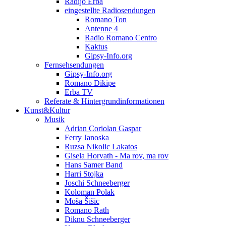
Radijo Erba
eingestellte Radiosendungen
Romano Ton
Antenne 4
Radio Romano Centro
Kaktus
Gipsy-Info.org
Fernsehsendungen
Gipsy-Info.org
Romano Dikipe
Erba TV
Referate & Hintergrundinformationen
Kunst&Kultur
Musik
Adrian Coriolan Gaspar
Ferry Janoska
Ruzsa Nikolic Lakatos
Gisela Horvath - Ma rov, ma rov
Hans Samer Band
Harri Stojka
Joschi Schneeberger
Koloman Polak
Moša Šišic
Romano Rath
Diknu Schneeberger