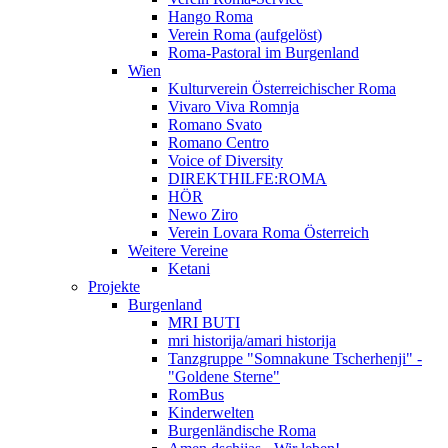
Hango Roma
Verein Roma (aufgelöst)
Roma-Pastoral im Burgenland
Wien
Kulturverein Österreichischer Roma
Vivaro Viva Romnja
Romano Svato
Romano Centro
Voice of Diversity
DIREKTHILFE:ROMA
HÖR
Newo Ziro
Verein Lovara Roma Österreich
Weitere Vereine
Ketani
Projekte
Burgenland
MRI BUTI
mri historija/amari historija
Tanzgruppe "Somnakune Tscherhenji" -
"Goldene Sterne"
RomBus
Kinderwelten
Burgenländische Roma