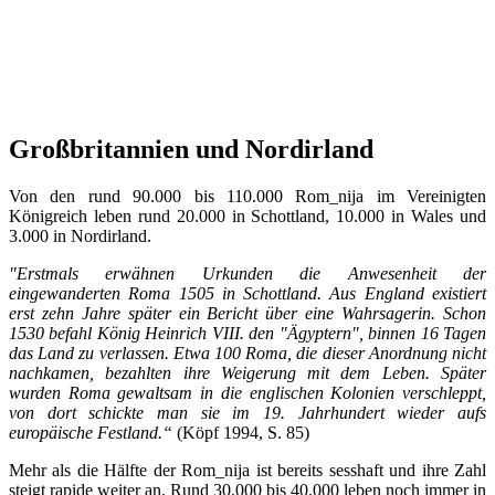
Großbritannien und Nordirland
Von den rund 90.000 bis 110.000 Rom_nija im Vereinigten
Königreich leben rund 20.000 in Schottland, 10.000 in Wales und
3.000 in Nordirland.
"Erstmals erwähnen Urkunden die Anwesenheit der
eingewanderten Roma 1505 in Schottland. Aus England existiert
erst zehn Jahre später ein Bericht über eine Wahrsagerin. Schon
1530 befahl König Heinrich VIII. den "Ägyptern", binnen 16 Tagen
das Land zu verlassen. Etwa 100 Roma, die dieser Anordnung nicht
nachkamen, bezahlten ihre Weigerung mit dem Leben. Später
wurden Roma gewaltsam in die englischen Kolonien verschleppt,
von dort schickte man sie im 19. Jahrhundert wieder aufs
europäische Festland.“
(Köpf 1994, S. 85)
Mehr als die Hälfte der Rom_nija ist bereits sesshaft und ihre Zahl
steigt rapide weiter an. Rund 30.000 bis 40.000 leben noch immer in