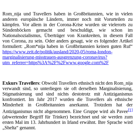
Rom_nija und Travellers haben in Großbritannien, wie in vielen
anderen europäische Ländern, immer noch mit Vorurteilen zu
kämpfen. Vor allem in der Corona-Krise wurden sie vielerorts zu
Sündenböcken gemacht und beschuldigt, wie schon im
Nationalsozialismus, Überträger von Krankreiten, in diesem Fall
von Corona, zu sein. Oder anders gesagt, wie es folgender Artikel
formuliert: „Rom*nija haben in Großbritannien keinen guten Ruf“
https://www.zeit.de/politik/ausland/2020-05/roma-london-
marginalisierung-misstrauen-ausgrenzung-coronavirus?
utm_referrer=https%3A%2F%2Fwww.google.com%2F
Exkurs Travellers
: Obwohl Travellers ethnisch nicht den Rom_nija
verwandt sind, so unterliegen sie oft derselben Marginalisierung,
Stigmatisierung und sind nichts destotrotz mit Antiziganismus
konfrontiert. Im Jahr 2017 wurden die Travellers als ethnische
Minderheit in Großbritannien anerkannt. Trotzdem hat der
[1]
Antiziganismus nicht abgenommen. Eine Gruppe wird als Pavee
(abwertender Begriff für Trinker) bezeichnet und sie werden zum
ersten Mal im 13. Jahrhundert in Irland erwähnt. Ihre Sprache wird
„Shelta“ genannt.