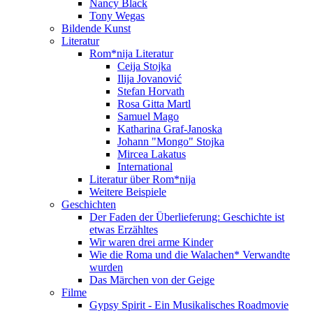
Nancy Black
Tony Wegas
Bildende Kunst
Literatur
Rom*nija Literatur
Ceija Stojka
Ilija Jovanović
Stefan Horvath
Rosa Gitta Martl
Samuel Mago
Katharina Graf-Janoska
Johann "Mongo" Stojka
Mircea Lakatus
International
Literatur über Rom*nija
Weitere Beispiele
Geschichten
Der Faden der Überlieferung: Geschichte ist
etwas Erzähltes
Wir waren drei arme Kinder
Wie die Roma und die Walachen* Verwandte
wurden
Das Märchen von der Geige
Filme
Gypsy Spirit - Ein Musikalisches Roadmovie