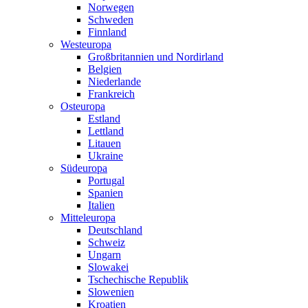
Norwegen
Schweden
Finnland
Westeuropa
Großbritannien und Nordirland
Belgien
Niederlande
Frankreich
Osteuropa
Estland
Lettland
Litauen
Ukraine
Südeuropa
Portugal
Spanien
Italien
Mitteleuropa
Deutschland
Schweiz
Ungarn
Slowakei
Tschechische Republik
Slowenien
Kroatien