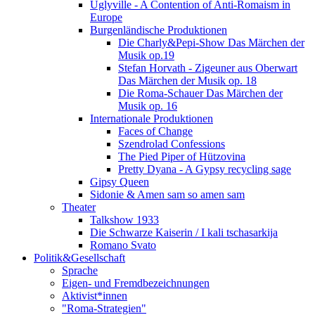
Uglyville - A Contention of Anti-Romaism in
Europe
Burgenländische Produktionen
Die Charly&Pepi-Show Das Märchen der
Musik op.19
Stefan Horvath - Zigeuner aus Oberwart
Das Märchen der Musik op. 18
Die Roma-Schauer Das Märchen der
Musik op. 16
Internationale Produktionen
Faces of Change
Szendrolad Confessions
The Pied Piper of Hützovina
Pretty Dyana - A Gypsy recycling sage
Gipsy Queen
Sidonie & Amen sam so amen sam
Theater
Talkshow 1933
Die Schwarze Kaiserin / I kali tschasarkija
Romano Svato
Politik&Gesellschaft
Sprache
Eigen- und Fremdbezeichnungen
Aktivist*innen
"Roma-Strategien"