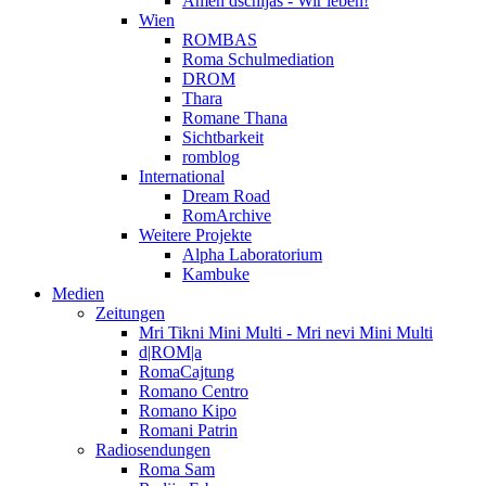
Amen dschijas - Wir leben!
Wien
ROMBAS
Roma Schulmediation
DROM
Thara
Romane Thana
Sichtbarkeit
romblog
International
Dream Road
RomArchive
Weitere Projekte
Alpha Laboratorium
Kambuke
Medien
Zeitungen
Mri Tikni Mini Multi - Mri nevi Mini Multi
d|ROM|a
RomaCajtung
Romano Centro
Romano Kipo
Romani Patrin
Radiosendungen
Roma Sam