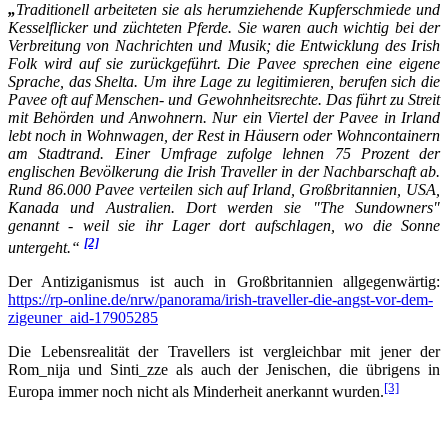
„
Traditionell arbeiteten sie als herumziehende Kupferschmiede und
Kesselflicker und züchteten Pferde. Sie waren auch wichtig bei der
Verbreitung von Nachrichten und Musik; die Entwicklung des Irish
Folk wird auf sie zurückgeführt. Die Pavee sprechen eine eigene
Sprache, das Shelta. Um ihre Lage zu legitimieren, berufen sich die
Pavee oft auf Menschen- und Gewohnheitsrechte. Das führt zu Streit
mit Behörden und Anwohnern. Nur ein Viertel der Pavee in Irland
lebt noch in Wohnwagen, der Rest in Häusern oder Wohncontainern
am Stadtrand. Einer Umfrage zufolge lehnen 75 Prozent der
englischen Bevölkerung die Irish Traveller in der Nachbarschaft ab.
Rund 86.000 Pavee verteilen sich auf Irland, Großbritannien, USA,
Kanada und Australien. Dort werden sie "The Sundowners"
genannt - weil sie ihr Lager dort aufschlagen, wo die Sonne
[2]
untergeht.“
Der Antiziganismus ist auch in Großbritannien allgegenwärtig:
https://rp-online.de/nrw/panorama/irish-traveller-die-angst-vor-dem-
zigeuner_aid-17905285
Die Lebensrealität der Travellers ist vergleichbar mit jener der
Rom_nija und Sinti_zze als auch der Jenischen, die übrigens in
[3]
Europa immer noch nicht als Minderheit anerkannt wurden.