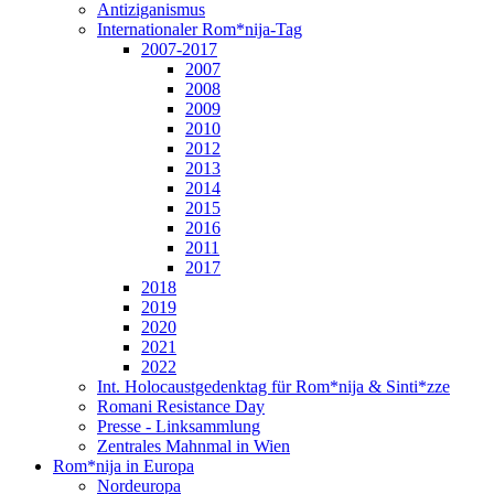
Antiziganismus
Internationaler Rom*nija-Tag
2007-2017
2007
2008
2009
2010
2012
2013
2014
2015
2016
2011
2017
2018
2019
2020
2021
2022
Int. Holocaustgedenktag für Rom*nija & Sinti*zze
Romani Resistance Day
Presse - Linksammlung
Zentrales Mahnmal in Wien
Rom*nija in Europa
Nordeuropa