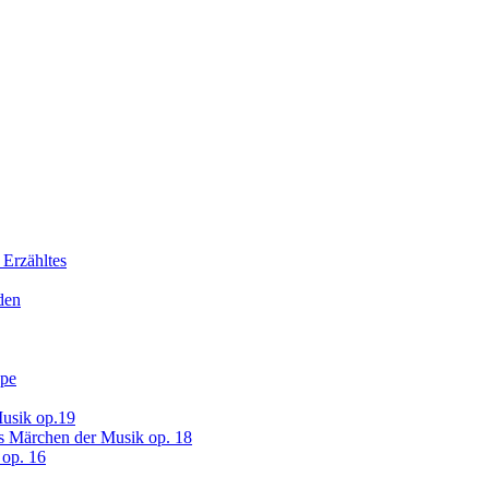
 Erzähltes
den
ope
usik op.19
s Märchen der Musik op. 18
op. 16