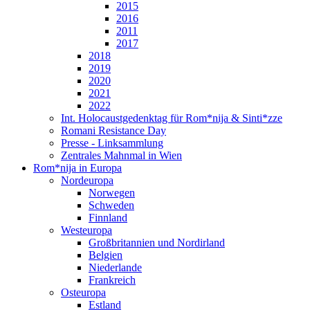
2015
2016
2011
2017
2018
2019
2020
2021
2022
Int. Holocaustgedenktag für Rom*nija & Sinti*zze
Romani Resistance Day
Presse - Linksammlung
Zentrales Mahnmal in Wien
Rom*nija in Europa
Nordeuropa
Norwegen
Schweden
Finnland
Westeuropa
Großbritannien und Nordirland
Belgien
Niederlande
Frankreich
Osteuropa
Estland