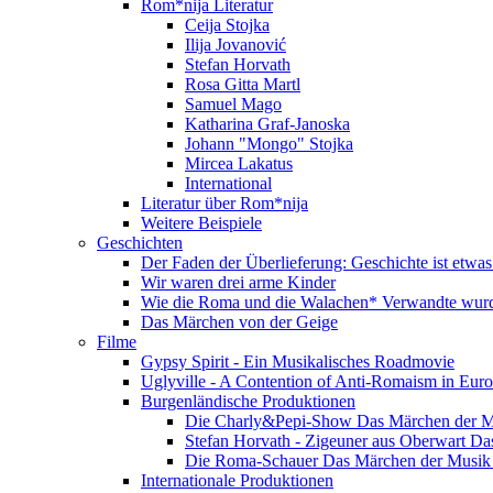
Rom*nija Literatur
Ceija Stojka
Ilija Jovanović
Stefan Horvath
Rosa Gitta Martl
Samuel Mago
Katharina Graf-Janoska
Johann "Mongo" Stojka
Mircea Lakatus
International
Literatur über Rom*nija
Weitere Beispiele
Geschichten
Der Faden der Überlieferung: Geschichte ist etwas
Wir waren drei arme Kinder
Wie die Roma und die Walachen* Verwandte wur
Das Märchen von der Geige
Filme
Gypsy Spirit - Ein Musikalisches Roadmovie
Uglyville - A Contention of Anti-Romaism in Eur
Burgenländische Produktionen
Die Charly&Pepi-Show Das Märchen der M
Stefan Horvath - Zigeuner aus Oberwart Da
Die Roma-Schauer Das Märchen der Musik 
Internationale Produktionen