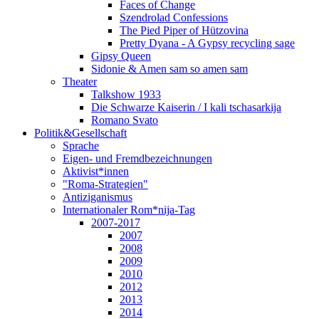
Faces of Change
Szendrolad Confessions
The Pied Piper of Hützovina
Pretty Dyana - A Gypsy recycling sage
Gipsy Queen
Sidonie & Amen sam so amen sam
Theater
Talkshow 1933
Die Schwarze Kaiserin / I kali tschasarkija
Romano Svato
Politik&Gesellschaft
Sprache
Eigen- und Fremdbezeichnungen
Aktivist*innen
"Roma-Strategien"
Antiziganismus
Internationaler Rom*nija-Tag
2007-2017
2007
2008
2009
2010
2012
2013
2014