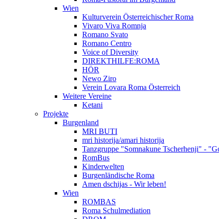
Wien
Kulturverein Österreichischer Roma
Vivaro Viva Romnja
Romano Svato
Romano Centro
Voice of Diversity
DIREKTHILFE:ROMA
HÖR
Newo Ziro
Verein Lovara Roma Österreich
Weitere Vereine
Ketani
Projekte
Burgenland
MRI BUTI
mri historija/amari historija
Tanzgruppe "Somnakune Tscherhenji" - "Go
RomBus
Kinderwelten
Burgenländische Roma
Amen dschijas - Wir leben!
Wien
ROMBAS
Roma Schulmediation