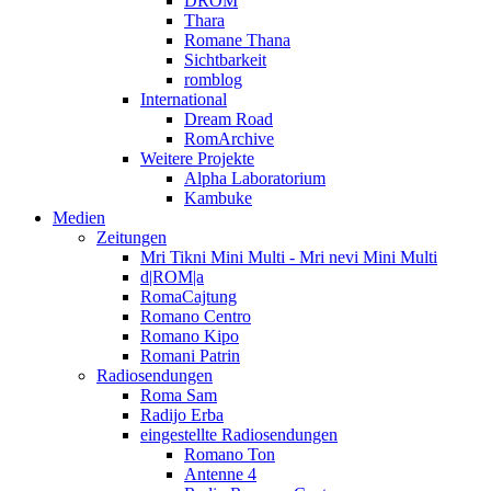
DROM
Thara
Romane Thana
Sichtbarkeit
romblog
International
Dream Road
RomArchive
Weitere Projekte
Alpha Laboratorium
Kambuke
Medien
Zeitungen
Mri Tikni Mini Multi - Mri nevi Mini Multi
d|ROM|a
RomaCajtung
Romano Centro
Romano Kipo
Romani Patrin
Radiosendungen
Roma Sam
Radijo Erba
eingestellte Radiosendungen
Romano Ton
Antenne 4