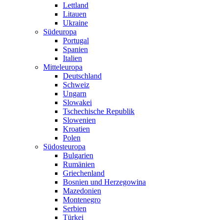
Lettland
Litauen
Ukraine
Südeuropa
Portugal
Spanien
Italien
Mitteleuropa
Deutschland
Schweiz
Ungarn
Slowakei
Tschechische Republik
Slowenien
Kroatien
Polen
Südosteuropa
Bulgarien
Rumänien
Griechenland
Bosnien und Herzegowina
Mazedonien
Montenegro
Serbien
Türkei