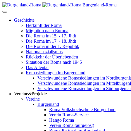
Burgenland-Roma
Geschichte
Herkunft der Roma
Migration nach Europa
Die Roma im 15. - 17. Jhdt
Die Roma im 17. - 18. Jhdt
Die Roma in der 1. Republik
Nationalsozialismus
Rückkehr der Überlebenden
Situation der Roma nach 1945
Das Attentat
Romasiedlungen im Burgenland
Verschwundene Romasiedlungen im Nordburgenl
Verschwundene Romasiedlungen im Mittelburgen
Verschwundene Romasiedlungen im Südburgenla
Vereine&Projekte
Vereine
Burgenland
Roma Volkshochschule Burgenland
Verein Roma-Service
Hango Roma
Verein Roma (aufgelöst)
Roma-Pastoral im Burgenland