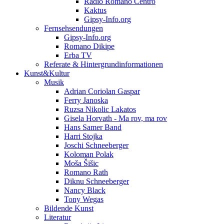
Radio Romano Centro
Kaktus
Gipsy-Info.org
Fernsehsendungen
Gipsy-Info.org
Romano Dikipe
Erba TV
Referate & Hintergrundinformationen
Kunst&Kultur
Musik
Adrian Coriolan Gaspar
Ferry Janoska
Ruzsa Nikolic Lakatos
Gisela Horvath - Ma rov, ma rov
Hans Samer Band
Harri Stojka
Joschi Schneeberger
Koloman Polak
Moša Šišic
Romano Rath
Diknu Schneeberger
Nancy Black
Tony Wegas
Bildende Kunst
Literatur