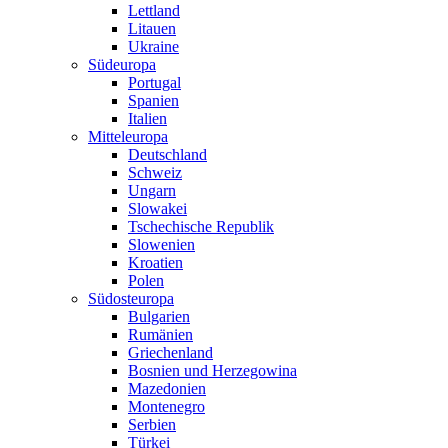
Lettland
Litauen
Ukraine
Südeuropa
Portugal
Spanien
Italien
Mitteleuropa
Deutschland
Schweiz
Ungarn
Slowakei
Tschechische Republik
Slowenien
Kroatien
Polen
Südosteuropa
Bulgarien
Rumänien
Griechenland
Bosnien und Herzegowina
Mazedonien
Montenegro
Serbien
Türkei