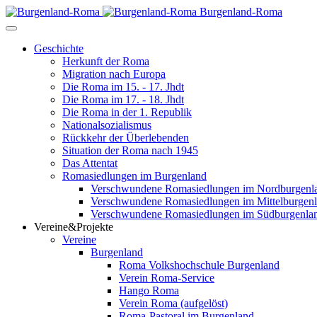
Burgenland-Roma
Geschichte
Herkunft der Roma
Migration nach Europa
Die Roma im 15. - 17. Jhdt
Die Roma im 17. - 18. Jhdt
Die Roma in der 1. Republik
Nationalsozialismus
Rückkehr der Überlebenden
Situation der Roma nach 1945
Das Attentat
Romasiedlungen im Burgenland
Verschwundene Romasiedlungen im Nordburgenl
Verschwundene Romasiedlungen im Mittelburgen
Verschwundene Romasiedlungen im Südburgenla
Vereine&Projekte
Vereine
Burgenland
Roma Volkshochschule Burgenland
Verein Roma-Service
Hango Roma
Verein Roma (aufgelöst)
Roma-Pastoral im Burgenland