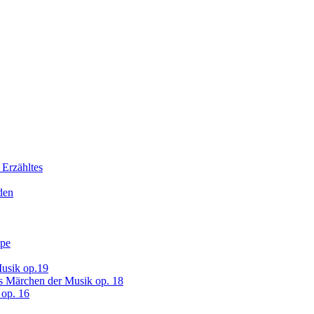
 Erzähltes
den
ope
usik op.19
s Märchen der Musik op. 18
op. 16