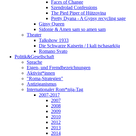
Faces of Change
Szendrolad Confessions
The Pied Piper of Hützovina
Pretty Dyana - A Gypsy recycling sage
Gipsy Queen
Sidonie & Amen sam so amen sam
Theater
Talkshow 1933
Die Schwarze Kaiserin / I kali tschasarkija
Romano Svato
Politik&Gesellschaft
Sprache
Eigen- und Fremdbezeichnungen
Aktivist*innen
"Roma-Strategien"
Antiziganismus
Internationaler Rom*nija-Tag
2007-2017
2007
2008
2009
2010
2012
2013
2014