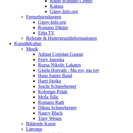
Radio Romano Centro
Kaktus
Gipsy-Info.org
Fernsehsendungen
Gipsy-Info.org
Romano Dikipe
Erba TV
Referate & Hintergrundinformationen
Kunst&Kultur
Musik
Adrian Coriolan Gaspar
Ferry Janoska
Ruzsa Nikolic Lakatos
Gisela Horvath - Ma rov, ma rov
Hans Samer Band
Harri Stojka
Joschi Schneeberger
Koloman Polak
Moša Šišic
Romano Rath
Diknu Schneeberger
Nancy Black
Tony Wegas
Bildende Kunst
Literatur