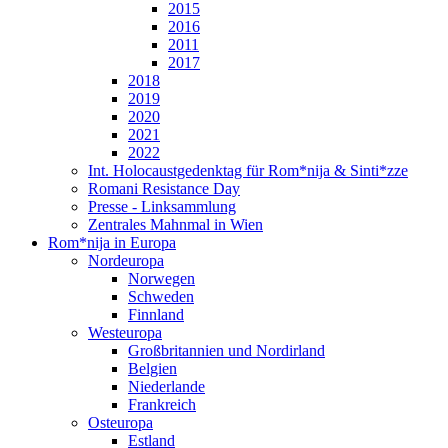
2015
2016
2011
2017
2018
2019
2020
2021
2022
Int. Holocaustgedenktag für Rom*nija & Sinti*zze
Romani Resistance Day
Presse - Linksammlung
Zentrales Mahnmal in Wien
Rom*nija in Europa
Nordeuropa
Norwegen
Schweden
Finnland
Westeuropa
Großbritannien und Nordirland
Belgien
Niederlande
Frankreich
Osteuropa
Estland