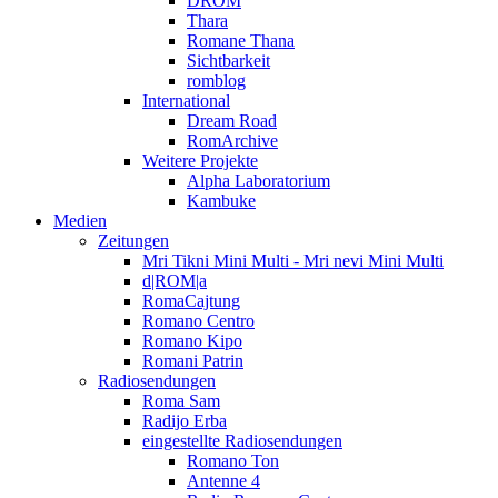
DROM
Thara
Romane Thana
Sichtbarkeit
romblog
International
Dream Road
RomArchive
Weitere Projekte
Alpha Laboratorium
Kambuke
Medien
Zeitungen
Mri Tikni Mini Multi - Mri nevi Mini Multi
d|ROM|a
RomaCajtung
Romano Centro
Romano Kipo
Romani Patrin
Radiosendungen
Roma Sam
Radijo Erba
eingestellte Radiosendungen
Romano Ton
Antenne 4