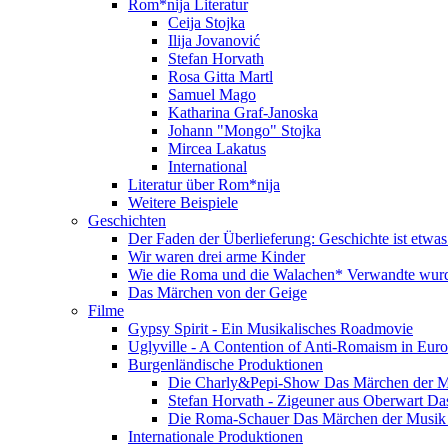
Rom*nija Literatur
Ceija Stojka
Ilija Jovanović
Stefan Horvath
Rosa Gitta Martl
Samuel Mago
Katharina Graf-Janoska
Johann "Mongo" Stojka
Mircea Lakatus
International
Literatur über Rom*nija
Weitere Beispiele
Geschichten
Der Faden der Überlieferung: Geschichte ist etwas
Wir waren drei arme Kinder
Wie die Roma und die Walachen* Verwandte wur
Das Märchen von der Geige
Filme
Gypsy Spirit - Ein Musikalisches Roadmovie
Uglyville - A Contention of Anti-Romaism in Eur
Burgenländische Produktionen
Die Charly&Pepi-Show Das Märchen der M
Stefan Horvath - Zigeuner aus Oberwart Da
Die Roma-Schauer Das Märchen der Musik 
Internationale Produktionen