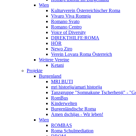
Wien
Kulturverein Österreichischer Roma
Vivaro Viva Romnja
Romano Svato
Romano Centro
Voice of Diversity
DIREKTHILFE:ROMA
HÖR
Newo Ziro
Verein Lovara Roma Österreich
Weitere Vereine
Ketani
Projekte
Burgenland
MRI BUTI
mri historija/amari historija
Tanzgruppe "Somnakune Tscherhenji" - "Go
RomBus
Kinderwelten
Burgenländische Roma
Amen dschijas - Wir leben!
Wien
ROMBAS
Roma Schulmediation