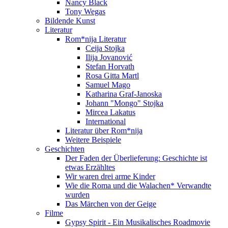
Nancy Black
Tony Wegas
Bildende Kunst
Literatur
Rom*nija Literatur
Ceija Stojka
Ilija Jovanović
Stefan Horvath
Rosa Gitta Martl
Samuel Mago
Katharina Graf-Janoska
Johann "Mongo" Stojka
Mircea Lakatus
International
Literatur über Rom*nija
Weitere Beispiele
Geschichten
Der Faden der Überlieferung: Geschichte ist
etwas Erzähltes
Wir waren drei arme Kinder
Wie die Roma und die Walachen* Verwandte
wurden
Das Märchen von der Geige
Filme
Gypsy Spirit - Ein Musikalisches Roadmovie