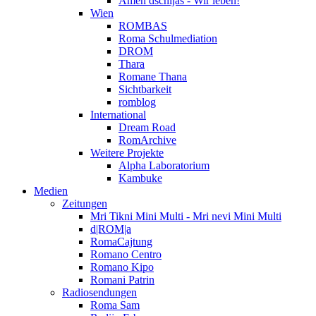
Amen dschijas - Wir leben!
Wien
ROMBAS
Roma Schulmediation
DROM
Thara
Romane Thana
Sichtbarkeit
romblog
International
Dream Road
RomArchive
Weitere Projekte
Alpha Laboratorium
Kambuke
Medien
Zeitungen
Mri Tikni Mini Multi - Mri nevi Mini Multi
d|ROM|a
RomaCajtung
Romano Centro
Romano Kipo
Romani Patrin
Radiosendungen
Roma Sam