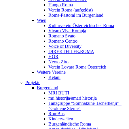
Hango Roma
Verein Roma (aufgelöst)
Roma-Pastoral im Burgenland
Wien
Kulturverein Österreichischer Roma
Vivaro Viva Romnja
Romano Svato
Romano Centro
Voice of Diversity
DIREKTHILFE:ROMA
HÖR
Newo Ziro
Verein Lovara Roma Österreich
Weitere Vereine
Ketani
Projekte
Burgenland
MRI BUTI
mri historija/amari historija
Tanzgruppe "Somnakune Tscherhenji" -
"Goldene Sterne"
RomBus
Kinderwelten
Burgenländische Roma