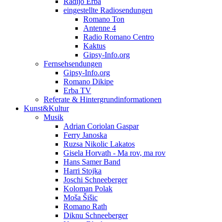
Radijo Erba
eingestellte Radiosendungen
Romano Ton
Antenne 4
Radio Romano Centro
Kaktus
Gipsy-Info.org
Fernsehsendungen
Gipsy-Info.org
Romano Dikipe
Erba TV
Referate & Hintergrundinformationen
Kunst&Kultur
Musik
Adrian Coriolan Gaspar
Ferry Janoska
Ruzsa Nikolic Lakatos
Gisela Horvath - Ma rov, ma rov
Hans Samer Band
Harri Stojka
Joschi Schneeberger
Koloman Polak
Moša Šišic
Romano Rath
Diknu Schneeberger