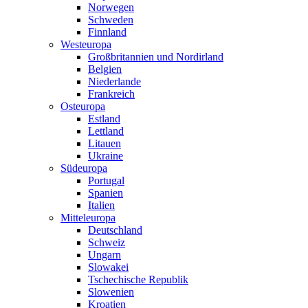
Norwegen
Schweden
Finnland
Westeuropa
Großbritannien und Nordirland
Belgien
Niederlande
Frankreich
Osteuropa
Estland
Lettland
Litauen
Ukraine
Südeuropa
Portugal
Spanien
Italien
Mitteleuropa
Deutschland
Schweiz
Ungarn
Slowakei
Tschechische Republik
Slowenien
Kroatien