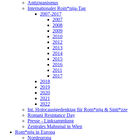
Antiziganismus
Internationaler Rom*nija-Tag
2007-2017
2007
2008
2009
2010
2012
2013
2014
2015
2016
2011
2017
2018
2019
2020
2021
2022
Int. Holocaustgedenktag für Rom*nija & Sinti*zze
Romani Resistance Day
Presse - Linksammlung
Zentrales Mahnmal in Wien
Rom*nija in Europa
Nordeuropa