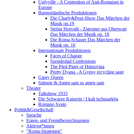
Uglyville - A Contention of Anti-Romaism in
Europe
Burgenländische Produktionen
Die Charly&Pepi-Show Das Märchen der
Musik op.19
Stefan Horvath - Zigeuner aus Oberwart
Das Märchen der Musik op. 18
Die Roma-Schauer Das Märchen der
Musik op. 16
Internationale Produktionen
Faces of Change
Szendrolad Confessions
The Pied Piper of Hützovina
Pretty Dyana - A Gypsy recycling sage
Gipsy Queen
Sidonie & Amen sam so amen sam
Theater
Talkshow 1933
Die Schwarze Kaiserin / I kali tschasarkija
Romano Svato
Politik&Gesellschaft
Sprache
Eigen- und Fremdbezeichnungen
Aktivist*innen
"Roma-Strategien"