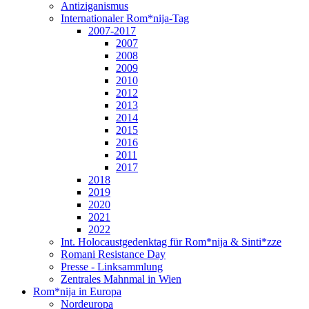
Antiziganismus
Internationaler Rom*nija-Tag
2007-2017
2007
2008
2009
2010
2012
2013
2014
2015
2016
2011
2017
2018
2019
2020
2021
2022
Int. Holocaustgedenktag für Rom*nija & Sinti*zze
Romani Resistance Day
Presse - Linksammlung
Zentrales Mahnmal in Wien
Rom*nija in Europa
Nordeuropa