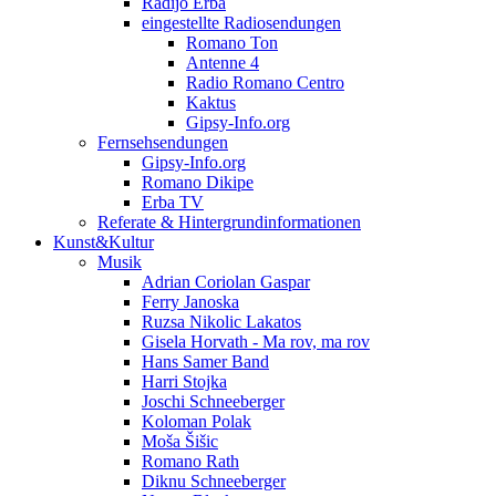
Radijo Erba
eingestellte Radiosendungen
Romano Ton
Antenne 4
Radio Romano Centro
Kaktus
Gipsy-Info.org
Fernsehsendungen
Gipsy-Info.org
Romano Dikipe
Erba TV
Referate & Hintergrundinformationen
Kunst&Kultur
Musik
Adrian Coriolan Gaspar
Ferry Janoska
Ruzsa Nikolic Lakatos
Gisela Horvath - Ma rov, ma rov
Hans Samer Band
Harri Stojka
Joschi Schneeberger
Koloman Polak
Moša Šišic
Romano Rath
Diknu Schneeberger