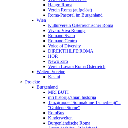
Hango Roma
Verein Roma (aufgelöst)
Roma-Pastoral im Burgenland
Wien
Kulturverein Österreichischer Roma
Vivaro Viva Romnja
Romano Svato
Romano Centro
Voice of Diversity
DIREKTHILFE:ROMA
HÖR
Newo Ziro
Verein Lovara Roma Österreich
Weitere Vereine
Ketani
Projekte
Burgenland
MRI BUTI
mri historija/amari historija
Tanzgruppe "Somnakune Tscherhenji" -
"Goldene Sterne"
RomBus
Kinderwelten
Burgenländische Roma