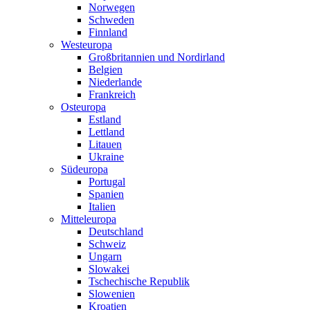
Norwegen
Schweden
Finnland
Westeuropa
Großbritannien und Nordirland
Belgien
Niederlande
Frankreich
Osteuropa
Estland
Lettland
Litauen
Ukraine
Südeuropa
Portugal
Spanien
Italien
Mitteleuropa
Deutschland
Schweiz
Ungarn
Slowakei
Tschechische Republik
Slowenien
Kroatien