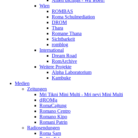
Amen dschijas - Wir leben!
Wien
ROMBAS
Roma Schulmediation
DROM
Thara
Romane Thana
Sichtbarkeit
romblog
International
Dream Road
RomArchive
Weitere Projekte
Alpha Laboratorium
Kambuke
Medien
Zeitungen
Mri Tikni Mini Multi - Mri nevi Mini Multi
d|ROM|a
RomaCajtung
Romano Centro
Romano Kipo
Romani Patrin
Radiosendungen
Roma Sam