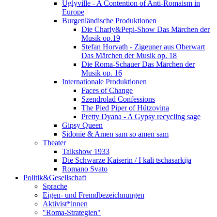
Uglyville - A Contention of Anti-Romaism in
Europe
Burgenländische Produktionen
Die Charly&Pepi-Show Das Märchen der
Musik op.19
Stefan Horvath - Zigeuner aus Oberwart
Das Märchen der Musik op. 18
Die Roma-Schauer Das Märchen der
Musik op. 16
Internationale Produktionen
Faces of Change
Szendrolad Confessions
The Pied Piper of Hützovina
Pretty Dyana - A Gypsy recycling sage
Gipsy Queen
Sidonie & Amen sam so amen sam
Theater
Talkshow 1933
Die Schwarze Kaiserin / I kali tschasarkija
Romano Svato
Politik&Gesellschaft
Sprache
Eigen- und Fremdbezeichnungen
Aktivist*innen
"Roma-Strategien"