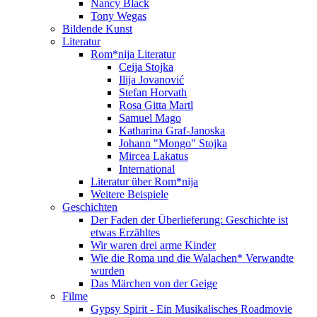
Nancy Black
Tony Wegas
Bildende Kunst
Literatur
Rom*nija Literatur
Ceija Stojka
Ilija Jovanović
Stefan Horvath
Rosa Gitta Martl
Samuel Mago
Katharina Graf-Janoska
Johann "Mongo" Stojka
Mircea Lakatus
International
Literatur über Rom*nija
Weitere Beispiele
Geschichten
Der Faden der Überlieferung: Geschichte ist
etwas Erzähltes
Wir waren drei arme Kinder
Wie die Roma und die Walachen* Verwandte
wurden
Das Märchen von der Geige
Filme
Gypsy Spirit - Ein Musikalisches Roadmovie