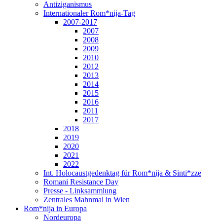
Antiziganismus
Internationaler Rom*nija-Tag
2007-2017
2007
2008
2009
2010
2012
2013
2014
2015
2016
2011
2017
2018
2019
2020
2021
2022
Int. Holocaustgedenktag für Rom*nija & Sinti*zze
Romani Resistance Day
Presse - Linksammlung
Zentrales Mahnmal in Wien
Rom*nija in Europa
Nordeuropa