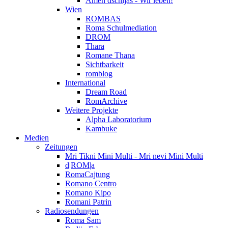
Amen dschijas - Wir leben!
Wien
ROMBAS
Roma Schulmediation
DROM
Thara
Romane Thana
Sichtbarkeit
romblog
International
Dream Road
RomArchive
Weitere Projekte
Alpha Laboratorium
Kambuke
Medien
Zeitungen
Mri Tikni Mini Multi - Mri nevi Mini Multi
d|ROM|a
RomaCajtung
Romano Centro
Romano Kipo
Romani Patrin
Radiosendungen
Roma Sam