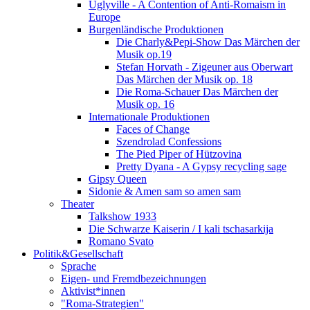
Uglyville - A Contention of Anti-Romaism in
Europe
Burgenländische Produktionen
Die Charly&Pepi-Show Das Märchen der
Musik op.19
Stefan Horvath - Zigeuner aus Oberwart
Das Märchen der Musik op. 18
Die Roma-Schauer Das Märchen der
Musik op. 16
Internationale Produktionen
Faces of Change
Szendrolad Confessions
The Pied Piper of Hützovina
Pretty Dyana - A Gypsy recycling sage
Gipsy Queen
Sidonie & Amen sam so amen sam
Theater
Talkshow 1933
Die Schwarze Kaiserin / I kali tschasarkija
Romano Svato
Politik&Gesellschaft
Sprache
Eigen- und Fremdbezeichnungen
Aktivist*innen
"Roma-Strategien"