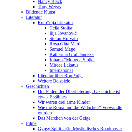
Nancy Black
Tony Wegas
Bildende Kunst
Literatur
Rom*nija Literatur
Ceija Stojka
Ilija Jovanović
Stefan Horvath
Rosa Gitta Martl
Samuel Mago
Katharina Graf-Janoska
Johann "Mongo" Stojka
Mircea Lakatus
International
Literatur über Rom*nija
Weitere Beispiele
Geschichten
Der Faden der Überlieferung: Geschichte ist
etwas Erzähltes
Wir waren drei arme Kinder
Wie die Roma und die Walachen* Verwandte
wurden
Das Märchen von der Geige
Filme
Gypsy Spirit - Ein Musikalisches Roadmovie