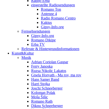
Radijo Erba
eingestellte Radiosendungen
Romano Ton
Antenne 4
Radio Romano Centro
Kaktus
Gipsy-Info.org
Fernsehsendungen
Gipsy-Info.org
Romano Dikipe
Erba TV
Referate & Hintergrundinformationen
Kunst&Kultur
Musik
Adrian Coriolan Gaspar
Ferry Janoska
Ruzsa Nikolic Lakatos
Gisela Horvath - Ma rov, ma rov
Hans Samer Band
Harri Stojka
Joschi Schneeberger
Koloman Polak
Moša Šišic
Romano Rath
Diknu Schneeberger