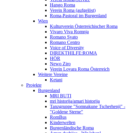
Hango Roma
Verein Roma (aufgelöst)
Roma-Pastoral im Burgenland
Wien
Kulturverein Österreichischer Roma
Vivaro Viva Romnja
Romano Svato
Romano Centro
Voice of Diversity
DIREKTHILFE:ROMA
HÖR
Newo Ziro
Verein Lovara Roma Österreich
Weitere Vereine
Ketani
Projekte
Burgenland
MRI BUTI
mri historija/amari historija
Tanzgruppe "Somnakune Tscherhenji" -
"Goldene Sterne"
RomBus
Kinderwelten
Burgenländische Roma