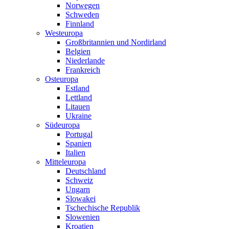
Norwegen
Schweden
Finnland
Westeuropa
Großbritannien und Nordirland
Belgien
Niederlande
Frankreich
Osteuropa
Estland
Lettland
Litauen
Ukraine
Südeuropa
Portugal
Spanien
Italien
Mitteleuropa
Deutschland
Schweiz
Ungarn
Slowakei
Tschechische Republik
Slowenien
Kroatien