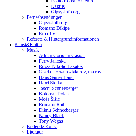
Radio Romano Centro
Kaktus
Gipsy-Info.org
Fernsehsendungen
Gipsy-Info.org
Romano Dikipe
Erba TV
Referate & Hintergrundinformationen
Kunst&Kultur
Musik
Adrian Coriolan Gaspar
Ferry Janoska
Ruzsa Nikolic Lakatos
Gisela Horvath - Ma rov, ma rov
Hans Samer Band
Harri Stojka
Joschi Schneeberger
Koloman Polak
Moša Šišic
Romano Rath
Diknu Schneeberger
Nancy Black
Tony Wegas
Bildende Kunst
Literatur