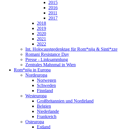
2015
2016
2011
2017
2018
2019
2020
2021
2022
Int. Holocaustgedenktag für Rom*nija & Sinti*zze
Romani Resistance Day
Presse - Linksammlung
Zentrales Mahnmal in Wien
Rom*nija in Europa
Nordeuropa
Norwegen
Schweden
Finnland
Westeuropa
Großbritannien und Nordirland
Belgien
Niederlande
Frankreich
Osteuropa
Estland