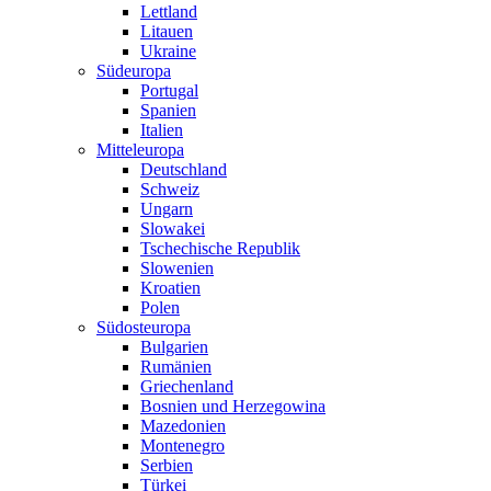
Lettland
Litauen
Ukraine
Südeuropa
Portugal
Spanien
Italien
Mitteleuropa
Deutschland
Schweiz
Ungarn
Slowakei
Tschechische Republik
Slowenien
Kroatien
Polen
Südosteuropa
Bulgarien
Rumänien
Griechenland
Bosnien und Herzegowina
Mazedonien
Montenegro
Serbien
Türkei