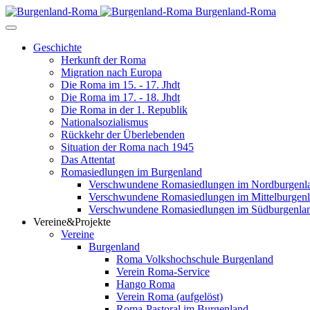
Burgenland-Roma
Geschichte
Herkunft der Roma
Migration nach Europa
Die Roma im 15. - 17. Jhdt
Die Roma im 17. - 18. Jhdt
Die Roma in der 1. Republik
Nationalsozialismus
Rückkehr der Überlebenden
Situation der Roma nach 1945
Das Attentat
Romasiedlungen im Burgenland
Verschwundene Romasiedlungen im Nordburgenl
Verschwundene Romasiedlungen im Mittelburgen
Verschwundene Romasiedlungen im Südburgenla
Vereine&Projekte
Vereine
Burgenland
Roma Volkshochschule Burgenland
Verein Roma-Service
Hango Roma
Verein Roma (aufgelöst)
Roma-Pastoral im Burgenland