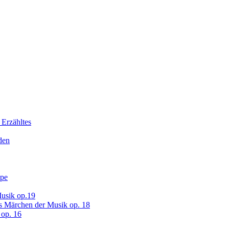
 Erzähltes
den
ope
usik op.19
s Märchen der Musik op. 18
op. 16