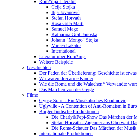
Rom*nija Literatur
Ceija Stojka
Ilija Jovanović
Stefan Horvath
Rosa Gitta Martl
Samuel Mago
Katharina Graf-Janoska
Johann "Mongo" Stojka
Mircea Lakatus
International
Literatur über Rom*nija
Weitere Beispiele
Geschichten
Der Faden der Überlieferung: Geschichte ist etwas
Wir waren drei arme Kinder
Wie die Roma und die Walachen* Verwandte wur
Das Märchen von der Geige
Filme
Gypsy Spirit - Ein Musikalisches Roadmovie
Uglyville - A Contention of Anti-Romaism in Eur
Burgenländische Produktionen
Die Charly&Pepi-Show Das Märchen der M
Stefan Horvath - Zigeuner aus Oberwart Da
Die Roma-Schauer Das Märchen der Musik 
Internationale Produktionen