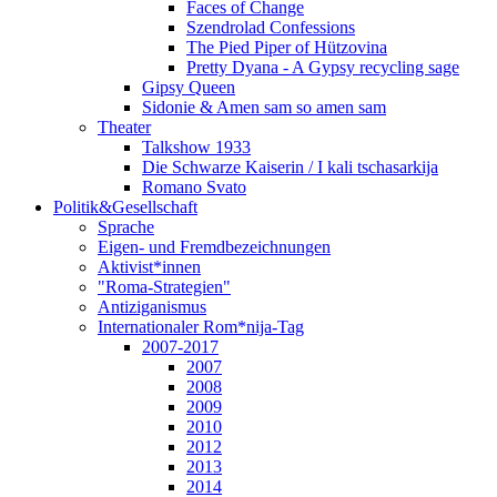
Faces of Change
Szendrolad Confessions
The Pied Piper of Hützovina
Pretty Dyana - A Gypsy recycling sage
Gipsy Queen
Sidonie & Amen sam so amen sam
Theater
Talkshow 1933
Die Schwarze Kaiserin / I kali tschasarkija
Romano Svato
Politik&Gesellschaft
Sprache
Eigen- und Fremdbezeichnungen
Aktivist*innen
"Roma-Strategien"
Antiziganismus
Internationaler Rom*nija-Tag
2007-2017
2007
2008
2009
2010
2012
2013
2014