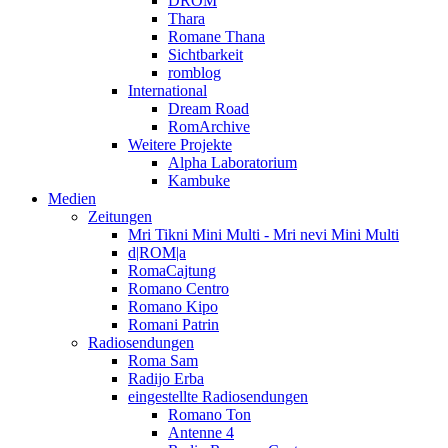
DROM
Thara
Romane Thana
Sichtbarkeit
romblog
International
Dream Road
RomArchive
Weitere Projekte
Alpha Laboratorium
Kambuke
Medien
Zeitungen
Mri Tikni Mini Multi - Mri nevi Mini Multi
d|ROM|a
RomaCajtung
Romano Centro
Romano Kipo
Romani Patrin
Radiosendungen
Roma Sam
Radijo Erba
eingestellte Radiosendungen
Romano Ton
Antenne 4