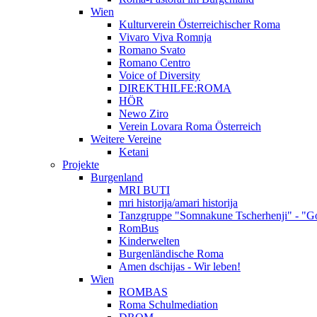
Wien
Kulturverein Österreichischer Roma
Vivaro Viva Romnja
Romano Svato
Romano Centro
Voice of Diversity
DIREKTHILFE:ROMA
HÖR
Newo Ziro
Verein Lovara Roma Österreich
Weitere Vereine
Ketani
Projekte
Burgenland
MRI BUTI
mri historija/amari historija
Tanzgruppe "Somnakune Tscherhenji" - "Go
RomBus
Kinderwelten
Burgenländische Roma
Amen dschijas - Wir leben!
Wien
ROMBAS
Roma Schulmediation