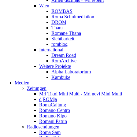
Amen dschijas - Wir leben!
Wien
ROMBAS
Roma Schulmediation
DROM
Thara
Romane Thana
Sichtbarkeit
romblog
International
Dream Road
RomArchive
Weitere Projekte
Alpha Laboratorium
Kambuke
Medien
Zeitungen
Mri Tikni Mini Multi - Mri nevi Mini Multi
d|ROM|a
RomaCajtung
Romano Centro
Romano Kipo
Romani Patrin
Radiosendungen
Roma Sam