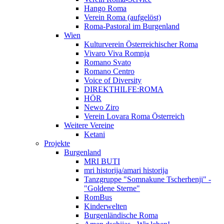
Hango Roma
Verein Roma (aufgelöst)
Roma-Pastoral im Burgenland
Wien
Kulturverein Österreichischer Roma
Vivaro Viva Romnja
Romano Svato
Romano Centro
Voice of Diversity
DIREKTHILFE:ROMA
HÖR
Newo Ziro
Verein Lovara Roma Österreich
Weitere Vereine
Ketani
Projekte
Burgenland
MRI BUTI
mri historija/amari historija
Tanzgruppe "Somnakune Tscherhenji" -
"Goldene Sterne"
RomBus
Kinderwelten
Burgenländische Roma