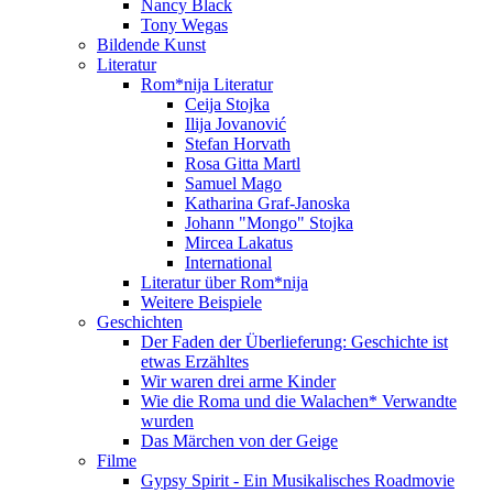
Nancy Black
Tony Wegas
Bildende Kunst
Literatur
Rom*nija Literatur
Ceija Stojka
Ilija Jovanović
Stefan Horvath
Rosa Gitta Martl
Samuel Mago
Katharina Graf-Janoska
Johann "Mongo" Stojka
Mircea Lakatus
International
Literatur über Rom*nija
Weitere Beispiele
Geschichten
Der Faden der Überlieferung: Geschichte ist
etwas Erzähltes
Wir waren drei arme Kinder
Wie die Roma und die Walachen* Verwandte
wurden
Das Märchen von der Geige
Filme
Gypsy Spirit - Ein Musikalisches Roadmovie