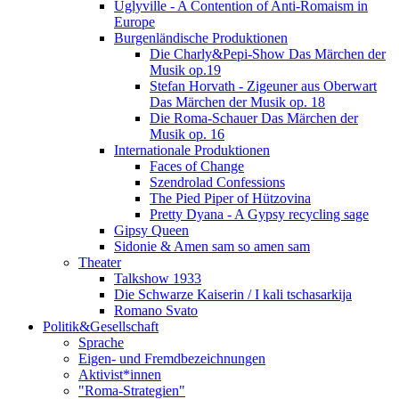
Uglyville - A Contention of Anti-Romaism in
Europe
Burgenländische Produktionen
Die Charly&Pepi-Show Das Märchen der
Musik op.19
Stefan Horvath - Zigeuner aus Oberwart
Das Märchen der Musik op. 18
Die Roma-Schauer Das Märchen der
Musik op. 16
Internationale Produktionen
Faces of Change
Szendrolad Confessions
The Pied Piper of Hützovina
Pretty Dyana - A Gypsy recycling sage
Gipsy Queen
Sidonie & Amen sam so amen sam
Theater
Talkshow 1933
Die Schwarze Kaiserin / I kali tschasarkija
Romano Svato
Politik&Gesellschaft
Sprache
Eigen- und Fremdbezeichnungen
Aktivist*innen
"Roma-Strategien"