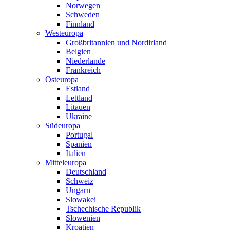
Norwegen
Schweden
Finnland
Westeuropa
Großbritannien und Nordirland
Belgien
Niederlande
Frankreich
Osteuropa
Estland
Lettland
Litauen
Ukraine
Südeuropa
Portugal
Spanien
Italien
Mitteleuropa
Deutschland
Schweiz
Ungarn
Slowakei
Tschechische Republik
Slowenien
Kroatien