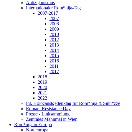
Antiziganismus
Internationaler Rom*nija-Tag
2007-2017
2007
2008
2009
2010
2012
2013
2014
2015
2016
2011
2017
2018
2019
2020
2021
2022
Int. Holocaustgedenktag für Rom*nija & Sinti*zze
Romani Resistance Day
Presse - Linksammlung
Zentrales Mahnmal in Wien
Rom*nija in Europa
Nordeuropa