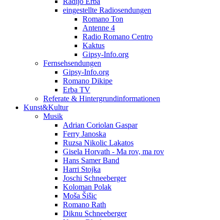
Radijo Erba
eingestellte Radiosendungen
Romano Ton
Antenne 4
Radio Romano Centro
Kaktus
Gipsy-Info.org
Fernsehsendungen
Gipsy-Info.org
Romano Dikipe
Erba TV
Referate & Hintergrundinformationen
Kunst&Kultur
Musik
Adrian Coriolan Gaspar
Ferry Janoska
Ruzsa Nikolic Lakatos
Gisela Horvath - Ma rov, ma rov
Hans Samer Band
Harri Stojka
Joschi Schneeberger
Koloman Polak
Moša Šišic
Romano Rath
Diknu Schneeberger