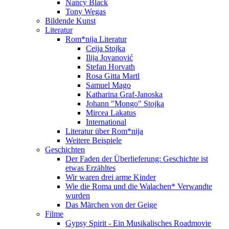
Nancy Black
Tony Wegas
Bildende Kunst
Literatur
Rom*nija Literatur
Ceija Stojka
Ilija Jovanović
Stefan Horvath
Rosa Gitta Martl
Samuel Mago
Katharina Graf-Janoska
Johann "Mongo" Stojka
Mircea Lakatus
International
Literatur über Rom*nija
Weitere Beispiele
Geschichten
Der Faden der Überlieferung: Geschichte ist
etwas Erzähltes
Wir waren drei arme Kinder
Wie die Roma und die Walachen* Verwandte
wurden
Das Märchen von der Geige
Filme
Gypsy Spirit - Ein Musikalisches Roadmovie