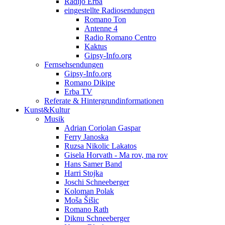
Radijo Erba
eingestellte Radiosendungen
Romano Ton
Antenne 4
Radio Romano Centro
Kaktus
Gipsy-Info.org
Fernsehsendungen
Gipsy-Info.org
Romano Dikipe
Erba TV
Referate & Hintergrundinformationen
Kunst&Kultur
Musik
Adrian Coriolan Gaspar
Ferry Janoska
Ruzsa Nikolic Lakatos
Gisela Horvath - Ma rov, ma rov
Hans Samer Band
Harri Stojka
Joschi Schneeberger
Koloman Polak
Moša Šišic
Romano Rath
Diknu Schneeberger