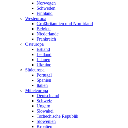
Norwegen
Schweden
Finnland
Westeuropa
Großbritannien und Nordirland
Belgien
Niederlande
Frankreich
Osteuropa
Estland
Lettland
Litauen
Ukraine
Südeuropa
Portugal
Spanien
Italien
Mitteleuropa
Deutschland
Schweiz
Ungarn
Slowakei
Tschechische Republik
Slowenien
Kroatien