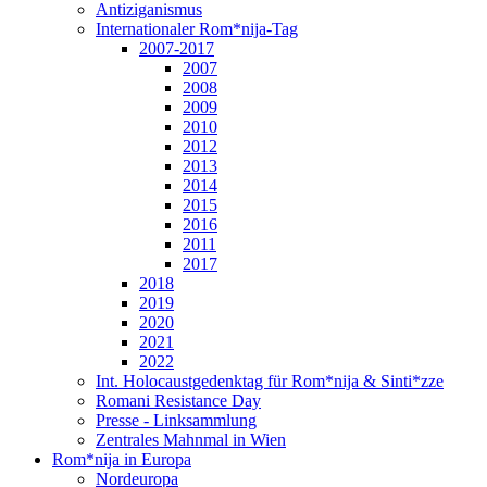
Antiziganismus
Internationaler Rom*nija-Tag
2007-2017
2007
2008
2009
2010
2012
2013
2014
2015
2016
2011
2017
2018
2019
2020
2021
2022
Int. Holocaustgedenktag für Rom*nija & Sinti*zze
Romani Resistance Day
Presse - Linksammlung
Zentrales Mahnmal in Wien
Rom*nija in Europa
Nordeuropa