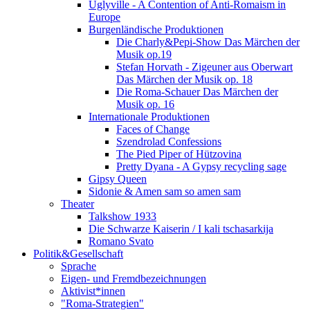
Uglyville - A Contention of Anti-Romaism in
Europe
Burgenländische Produktionen
Die Charly&Pepi-Show Das Märchen der
Musik op.19
Stefan Horvath - Zigeuner aus Oberwart
Das Märchen der Musik op. 18
Die Roma-Schauer Das Märchen der
Musik op. 16
Internationale Produktionen
Faces of Change
Szendrolad Confessions
The Pied Piper of Hützovina
Pretty Dyana - A Gypsy recycling sage
Gipsy Queen
Sidonie & Amen sam so amen sam
Theater
Talkshow 1933
Die Schwarze Kaiserin / I kali tschasarkija
Romano Svato
Politik&Gesellschaft
Sprache
Eigen- und Fremdbezeichnungen
Aktivist*innen
"Roma-Strategien"