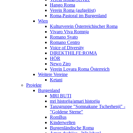
Hango Roma
Verein Roma (aufgelöst)
Roma-Pastoral im Burgenland
Wien
Kulturverein Österreichischer Roma
Vivaro Viva Romnja
Romano Svato
Romano Centro
Voice of Diversity
DIREKTHILFE:ROMA
HÖR
Newo Ziro
Verein Lovara Roma Österreich
Weitere Vereine
Ketani
Projekte
Burgenland
MRI BUTI
mri historija/amari historija
Tanzgruppe "Somnakune Tscherhenji" -
"Goldene Sterne"
RomBus
Kinderwelten
Burgenländische Roma