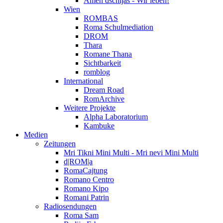
Amen dschijas - Wir leben!
Wien
ROMBAS
Roma Schulmediation
DROM
Thara
Romane Thana
Sichtbarkeit
romblog
International
Dream Road
RomArchive
Weitere Projekte
Alpha Laboratorium
Kambuke
Medien
Zeitungen
Mri Tikni Mini Multi - Mri nevi Mini Multi
d|ROM|a
RomaCajtung
Romano Centro
Romano Kipo
Romani Patrin
Radiosendungen
Roma Sam