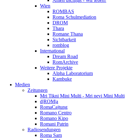
Amen dschijas - Wir leben!
Wien
ROMBAS
Roma Schulmediation
DROM
Thara
Romane Thana
Sichtbarkeit
romblog
International
Dream Road
RomArchive
Weitere Projekte
Alpha Laboratorium
Kambuke
Medien
Zeitungen
Mri Tikni Mini Multi - Mri nevi Mini Multi
d|ROM|a
RomaCajtung
Romano Centro
Romano Kipo
Romani Patrin
Radiosendungen
Roma Sam