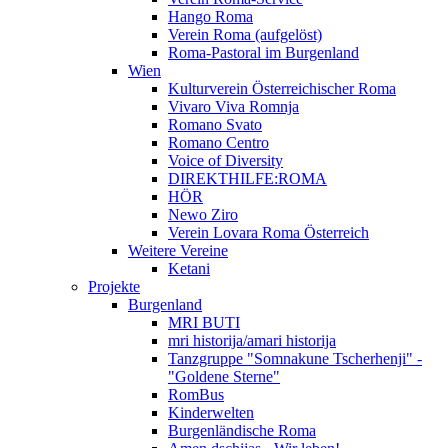
Hango Roma
Verein Roma (aufgelöst)
Roma-Pastoral im Burgenland
Wien
Kulturverein Österreichischer Roma
Vivaro Viva Romnja
Romano Svato
Romano Centro
Voice of Diversity
DIREKTHILFE:ROMA
HÖR
Newo Ziro
Verein Lovara Roma Österreich
Weitere Vereine
Ketani
Projekte
Burgenland
MRI BUTI
mri historija/amari historija
Tanzgruppe "Somnakune Tscherhenji" -
"Goldene Sterne"
RomBus
Kinderwelten
Burgenländische Roma