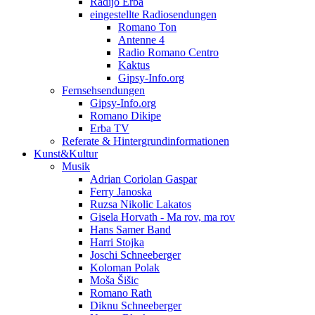
Radijo Erba
eingestellte Radiosendungen
Romano Ton
Antenne 4
Radio Romano Centro
Kaktus
Gipsy-Info.org
Fernsehsendungen
Gipsy-Info.org
Romano Dikipe
Erba TV
Referate & Hintergrundinformationen
Kunst&Kultur
Musik
Adrian Coriolan Gaspar
Ferry Janoska
Ruzsa Nikolic Lakatos
Gisela Horvath - Ma rov, ma rov
Hans Samer Band
Harri Stojka
Joschi Schneeberger
Koloman Polak
Moša Šišic
Romano Rath
Diknu Schneeberger