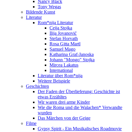
Nancy Black
Tony Wegas
Bildende Kunst
Literatur
Rom*nija Literatur
Ceija Stojka
Ilija Jovanović
Stefan Horvath
Rosa Gitta Martl
Samuel Mago
Katharina Graf-Janoska
Johann "Mongo" Stojka
Mircea Lakatus
International
Literatur über Rom*nija
Weitere Beispiele
Geschichten
Der Faden der Überlieferung: Geschichte ist
etwas Erzähltes
Wir waren drei arme Kinder
Wie die Roma und die Walachen* Verwandte
wurden
Das Märchen von der Geige
Filme
Gypsy Spirit - Ein Musikalisches Roadmovie