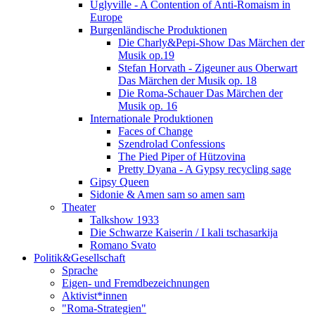
Uglyville - A Contention of Anti-Romaism in
Europe
Burgenländische Produktionen
Die Charly&Pepi-Show Das Märchen der
Musik op.19
Stefan Horvath - Zigeuner aus Oberwart
Das Märchen der Musik op. 18
Die Roma-Schauer Das Märchen der
Musik op. 16
Internationale Produktionen
Faces of Change
Szendrolad Confessions
The Pied Piper of Hützovina
Pretty Dyana - A Gypsy recycling sage
Gipsy Queen
Sidonie & Amen sam so amen sam
Theater
Talkshow 1933
Die Schwarze Kaiserin / I kali tschasarkija
Romano Svato
Politik&Gesellschaft
Sprache
Eigen- und Fremdbezeichnungen
Aktivist*innen
"Roma-Strategien"