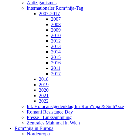
Antiziganismus
Internationaler Rom*nija-Tag
2007-2017
2007
2008
2009
2010
2012
2013
2014
2015
2016
2011
2017
2018
2019
2020
2021
2022
Int. Holocaustgedenktag für Rom*nija & Sinti*zze
Romani Resistance Day
Presse - Linksammlung
Zentrales Mahnmal in Wien
Rom*nija in Europa
Nordeuropa