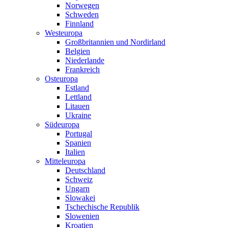
Norwegen
Schweden
Finnland
Westeuropa
Großbritannien und Nordirland
Belgien
Niederlande
Frankreich
Osteuropa
Estland
Lettland
Litauen
Ukraine
Südeuropa
Portugal
Spanien
Italien
Mitteleuropa
Deutschland
Schweiz
Ungarn
Slowakei
Tschechische Republik
Slowenien
Kroatien