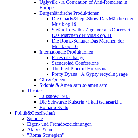
Uglyville - A Contention of Anti-Romaism in
Europe
Burgenländische Produktionen
Die Charly&Pepi-Show Das Märchen der
Musik op.19
Stefan Horvath - Zigeuner aus Oberwart
Das Märchen der Musik op. 18
Die Roma-Schauer Das Märchen der
Musik op. 16
Internationale Produktionen
Faces of Change
Szendrolad Confessions
The Pied Piper of Hützovina
Pretty Dyana - A Gypsy recycling sage
Gipsy Queen
Sidonie & Amen sam so amen sam
Theater
Talkshow 1933
Die Schwarze Kaiserin / I kali tschasarkija
Romano Svato
Politik&Gesellschaft
Sprache
Eigen- und Fremdbezeichnungen
Aktivist*innen
"Roma-Strategien"