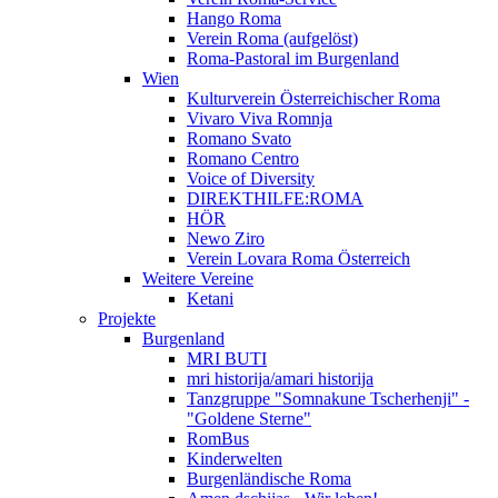
Hango Roma
Verein Roma (aufgelöst)
Roma-Pastoral im Burgenland
Wien
Kulturverein Österreichischer Roma
Vivaro Viva Romnja
Romano Svato
Romano Centro
Voice of Diversity
DIREKTHILFE:ROMA
HÖR
Newo Ziro
Verein Lovara Roma Österreich
Weitere Vereine
Ketani
Projekte
Burgenland
MRI BUTI
mri historija/amari historija
Tanzgruppe "Somnakune Tscherhenji" -
"Goldene Sterne"
RomBus
Kinderwelten
Burgenländische Roma