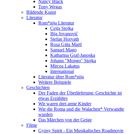
Nancy Black
Tony Wegas
Bildende Kunst
Literatur
Rom*nija Literatur
Ceija Stojka
Ilija Jovanović
Stefan Horvath
Rosa Gitta Martl
Samuel Mago
Katharina Graf-Janoska
Johann "Mongo" Stojka
Mircea Lakatus
International
Literatur über Rom*nija
Weitere Beispiele
Geschichten
Der Faden der Überlieferung: Geschichte ist
etwas Erzähltes
Wir waren drei arme Kinder
Wie die Roma und die Walachen* Verwandte
wurden
Das Märchen von der Geige
Filme
Gypsy Spirit - Ein Musikalisches Roadmovie