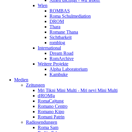
Amen dschijas - Wir leben!
Wien
ROMBAS
Roma Schulmediation
DROM
Thara
Romane Thana
Sichtbarkeit
romblog
International
Dream Road
RomArchive
Weitere Projekte
Alpha Laboratorium
Kambuke
Medien
Zeitungen
Mri Tikni Mini Multi - Mri nevi Mini Multi
d|ROM|a
RomaCajtung
Romano Centro
Romano Kipo
Romani Patrin
Radiosendungen
Roma Sam