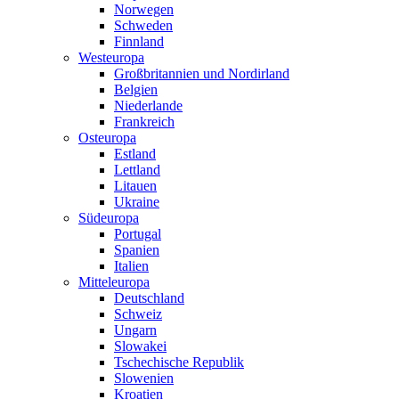
Norwegen
Schweden
Finnland
Westeuropa
Großbritannien und Nordirland
Belgien
Niederlande
Frankreich
Osteuropa
Estland
Lettland
Litauen
Ukraine
Südeuropa
Portugal
Spanien
Italien
Mitteleuropa
Deutschland
Schweiz
Ungarn
Slowakei
Tschechische Republik
Slowenien
Kroatien