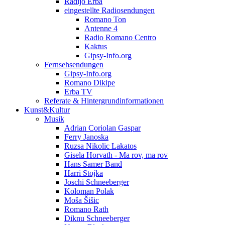
Radijo Erba
eingestellte Radiosendungen
Romano Ton
Antenne 4
Radio Romano Centro
Kaktus
Gipsy-Info.org
Fernsehsendungen
Gipsy-Info.org
Romano Dikipe
Erba TV
Referate & Hintergrundinformationen
Kunst&Kultur
Musik
Adrian Coriolan Gaspar
Ferry Janoska
Ruzsa Nikolic Lakatos
Gisela Horvath - Ma rov, ma rov
Hans Samer Band
Harri Stojka
Joschi Schneeberger
Koloman Polak
Moša Šišic
Romano Rath
Diknu Schneeberger