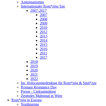
Antiziganismus
Internationaler Rom*nija-Tag
2007-2017
2007
2008
2009
2010
2012
2013
2014
2015
2016
2011
2017
2018
2019
2020
2021
2022
Int. Holocaustgedenktag für Rom*nija & Sinti*zze
Romani Resistance Day
Presse - Linksammlung
Zentrales Mahnmal in Wien
Rom*nija in Europa
Nordeuropa