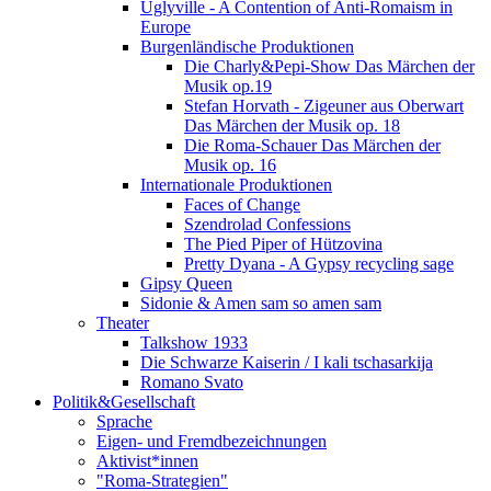
Uglyville - A Contention of Anti-Romaism in
Europe
Burgenländische Produktionen
Die Charly&Pepi-Show Das Märchen der
Musik op.19
Stefan Horvath - Zigeuner aus Oberwart
Das Märchen der Musik op. 18
Die Roma-Schauer Das Märchen der
Musik op. 16
Internationale Produktionen
Faces of Change
Szendrolad Confessions
The Pied Piper of Hützovina
Pretty Dyana - A Gypsy recycling sage
Gipsy Queen
Sidonie & Amen sam so amen sam
Theater
Talkshow 1933
Die Schwarze Kaiserin / I kali tschasarkija
Romano Svato
Politik&Gesellschaft
Sprache
Eigen- und Fremdbezeichnungen
Aktivist*innen
"Roma-Strategien"