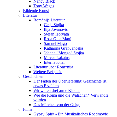
Nancy Black
Tony Wegas
Bildende Kunst
Literatur
Rom*nija Literatur
Ceija Stojka
Ilija Jovanović
Stefan Horvath
Rosa Gitta Martl
Samuel Mago
Katharina Graf-Janoska
Johann "Mongo" Stojka
Mircea Lakatus
International
Literatur über Rom*nija
Weitere Beispiele
Geschichten
Der Faden der Überlieferung: Geschichte ist
etwas Erzähltes
Wir waren drei arme Kinder
Wie die Roma und die Walachen* Verwandte
wurden
Das Märchen von der Geige
Filme
Gypsy Spirit - Ein Musikalisches Roadmovie