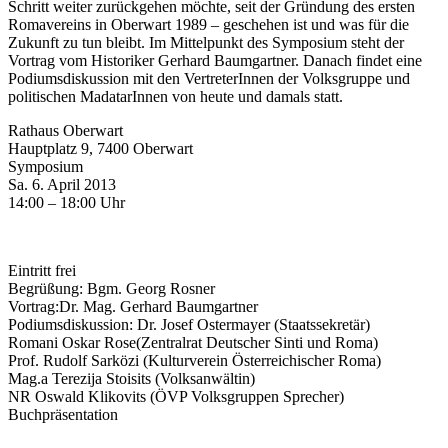
Schritt
weiter zurückgehen möchte, seit der Gründung des ersten
Romavereins in
Oberwart 1989 – geschehen ist und was für die
Zukunft zu tun bleibt. Im
Mittelpunkt des Symposium steht der
Vortrag vom Historiker Gerhard
Baumgartner. Danach findet eine
Podiumsdiskussion mit den
VertreterInnen der Volksgruppe und
politischen MadatarInnen von heute
und damals statt.
Rathaus Oberwart
Hauptplatz 9, 7400 Oberwart
Symposium
Sa. 6. April 2013
14:00 – 18:00 Uhr
Eintritt frei
Begrüßung:
Bgm. Georg Rosner
Vortrag:
Dr. Mag. Gerhard Baumgartner
Podiumsdiskussion:
Dr. Josef Ostermayer (Staatssekretär)
Romani Oskar Rose(Zentralrat Deutscher Sinti und Roma)
Prof. Rudolf Sarközi (Kulturverein Österreichischer Roma)
Mag.
a
Terezija Stoisits (Volksanwältin)
NR Oswald Klikovits (ÖVP Volksgruppen Sprecher)
Buchpräsentation