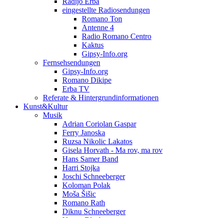
Radijo Erba
eingestellte Radiosendungen
Romano Ton
Antenne 4
Radio Romano Centro
Kaktus
Gipsy-Info.org
Fernsehsendungen
Gipsy-Info.org
Romano Dikipe
Erba TV
Referate & Hintergrundinformationen
Kunst&Kultur
Musik
Adrian Coriolan Gaspar
Ferry Janoska
Ruzsa Nikolic Lakatos
Gisela Horvath - Ma rov, ma rov
Hans Samer Band
Harri Stojka
Joschi Schneeberger
Koloman Polak
Moša Šišic
Romano Rath
Diknu Schneeberger