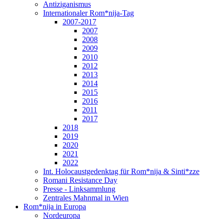
Antiziganismus
Internationaler Rom*nija-Tag
2007-2017
2007
2008
2009
2010
2012
2013
2014
2015
2016
2011
2017
2018
2019
2020
2021
2022
Int. Holocaustgedenktag für Rom*nija & Sinti*zze
Romani Resistance Day
Presse - Linksammlung
Zentrales Mahnmal in Wien
Rom*nija in Europa
Nordeuropa