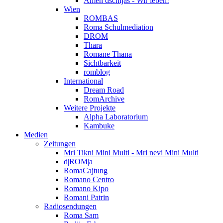
Amen dschijas - Wir leben!
Wien
ROMBAS
Roma Schulmediation
DROM
Thara
Romane Thana
Sichtbarkeit
romblog
International
Dream Road
RomArchive
Weitere Projekte
Alpha Laboratorium
Kambuke
Medien
Zeitungen
Mri Tikni Mini Multi - Mri nevi Mini Multi
d|ROM|a
RomaCajtung
Romano Centro
Romano Kipo
Romani Patrin
Radiosendungen
Roma Sam