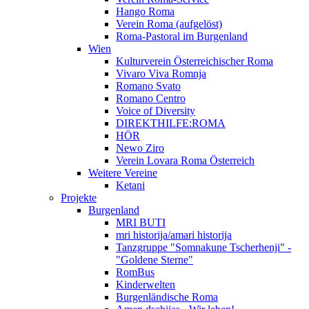
Hango Roma
Verein Roma (aufgelöst)
Roma-Pastoral im Burgenland
Wien
Kulturverein Österreichischer Roma
Vivaro Viva Romnja
Romano Svato
Romano Centro
Voice of Diversity
DIREKTHILFE:ROMA
HÖR
Newo Ziro
Verein Lovara Roma Österreich
Weitere Vereine
Ketani
Projekte
Burgenland
MRI BUTI
mri historija/amari historija
Tanzgruppe "Somnakune Tscherhenji" -
"Goldene Sterne"
RomBus
Kinderwelten
Burgenländische Roma