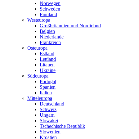
Norwegen
Schweden
Finnland
Westeuropa
Großbritannien und Nordirland
Belgien
Niederlande
Frankreich
Osteuropa
Estland
Lettland
Litauen
Ukraine
Südeuropa
Portugal
Spanien
Italien
Mitteleuropa
Deutschland
Schweiz
Ungarn
Slowakei
Tschechische Republik
Slowenien
Kroatien