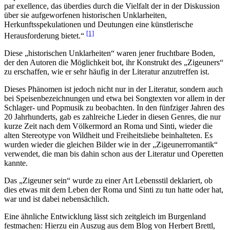
par exellence, das überdies durch die Vielfalt der in der Diskussion
über sie aufgeworfenen historischen Unklarheiten,
Herkunftsspekulationen und Deutungen eine künstlerische
[1]
Herausforderung bietet.“
Diese „historischen Unklarheiten“ waren jener fruchtbare Boden,
der den Autoren die Möglichkeit bot, ihr Konstrukt des „Zigeuners“
zu erschaffen, wie er sehr häufig in der Literatur anzutreffen ist.
Dieses Phänomen ist jedoch nicht nur in der Literatur, sondern auch
bei Speisenbezeichnungen und etwa bei Songtexten vor allem in der
Schlager- und Popmusik zu beobachten. In den fünfziger Jahren des
20 Jahrhunderts, gab es zahlreiche Lieder in diesen Genres, die nur
kurze Zeit nach dem Völkermord an Roma und Sinti, wieder die
alten Stereotype von Wildheit und Freiheitsliebe beinhalteten. Es
wurden wieder die gleichen Bilder wie in der „Zigeunerromantik“
verwendet, die man bis dahin schon aus der Literatur und Operetten
kannte.
Das „Zigeuner sein“ wurde zu einer Art Lebensstil deklariert, ob
dies etwas mit dem Leben der Roma und Sinti zu tun hatte oder hat,
war und ist dabei nebensächlich.
Eine ähnliche Entwicklung lässt sich zeitgleich im Burgenland
festmachen: Hierzu ein Auszug aus dem Blog von Herbert Brettl,