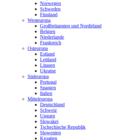
Norwegen
Schweden
Finnland
Westeuropa
Großbritannien und Nordirland
Belgien
Niederlande
Frankreich
Osteuropa
Estland
Lettland
Litauen
Ukraine
Südeuropa
Portugal
Spanien
Italien
Mitteleuropa
Deutschland
Schweiz
Ungarn
Slowakei
Tschechische Republik
Slowenien
Kroatien