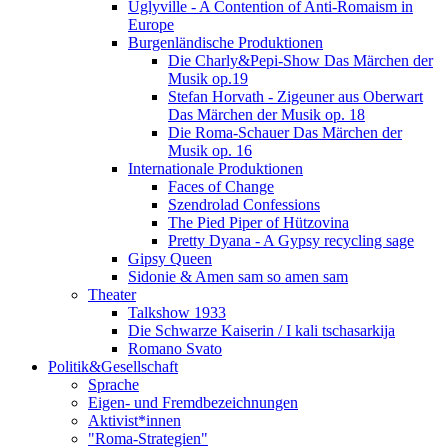
Uglyville - A Contention of Anti-Romaism in
Europe
Burgenländische Produktionen
Die Charly&Pepi-Show Das Märchen der
Musik op.19
Stefan Horvath - Zigeuner aus Oberwart
Das Märchen der Musik op. 18
Die Roma-Schauer Das Märchen der
Musik op. 16
Internationale Produktionen
Faces of Change
Szendrolad Confessions
The Pied Piper of Hützovina
Pretty Dyana - A Gypsy recycling sage
Gipsy Queen
Sidonie & Amen sam so amen sam
Theater
Talkshow 1933
Die Schwarze Kaiserin / I kali tschasarkija
Romano Svato
Politik&Gesellschaft
Sprache
Eigen- und Fremdbezeichnungen
Aktivist*innen
"Roma-Strategien"