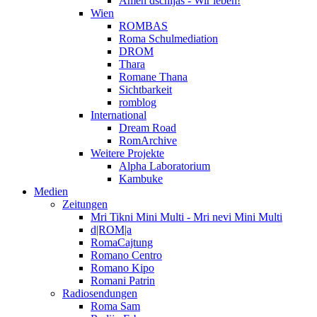
Amen dschijas - Wir leben!
Wien
ROMBAS
Roma Schulmediation
DROM
Thara
Romane Thana
Sichtbarkeit
romblog
International
Dream Road
RomArchive
Weitere Projekte
Alpha Laboratorium
Kambuke
Medien
Zeitungen
Mri Tikni Mini Multi - Mri nevi Mini Multi
d|ROM|a
RomaCajtung
Romano Centro
Romano Kipo
Romani Patrin
Radiosendungen
Roma Sam