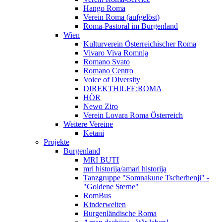
Hango Roma
Verein Roma (aufgelöst)
Roma-Pastoral im Burgenland
Wien
Kulturverein Österreichischer Roma
Vivaro Viva Romnja
Romano Svato
Romano Centro
Voice of Diversity
DIREKTHILFE:ROMA
HÖR
Newo Ziro
Verein Lovara Roma Österreich
Weitere Vereine
Ketani
Projekte
Burgenland
MRI BUTI
mri historija/amari historija
Tanzgruppe "Somnakune Tscherhenji" -
"Goldene Sterne"
RomBus
Kinderwelten
Burgenländische Roma