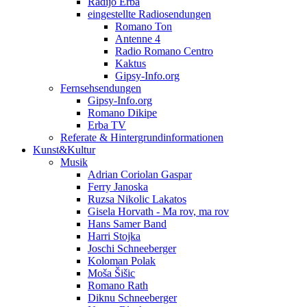
Radijo Erba
eingestellte Radiosendungen
Romano Ton
Antenne 4
Radio Romano Centro
Kaktus
Gipsy-Info.org
Fernsehsendungen
Gipsy-Info.org
Romano Dikipe
Erba TV
Referate & Hintergrundinformationen
Kunst&Kultur
Musik
Adrian Coriolan Gaspar
Ferry Janoska
Ruzsa Nikolic Lakatos
Gisela Horvath - Ma rov, ma rov
Hans Samer Band
Harri Stojka
Joschi Schneeberger
Koloman Polak
Moša Šišic
Romano Rath
Diknu Schneeberger