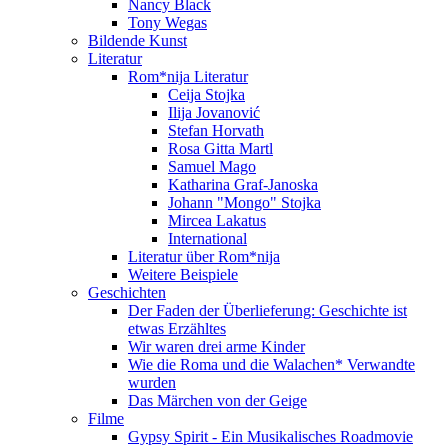
Nancy Black
Tony Wegas
Bildende Kunst
Literatur
Rom*nija Literatur
Ceija Stojka
Ilija Jovanović
Stefan Horvath
Rosa Gitta Martl
Samuel Mago
Katharina Graf-Janoska
Johann "Mongo" Stojka
Mircea Lakatus
International
Literatur über Rom*nija
Weitere Beispiele
Geschichten
Der Faden der Überlieferung: Geschichte ist
etwas Erzähltes
Wir waren drei arme Kinder
Wie die Roma und die Walachen* Verwandte
wurden
Das Märchen von der Geige
Filme
Gypsy Spirit - Ein Musikalisches Roadmovie