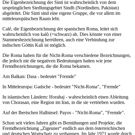
Die Eigenbezeichnung der Sinti ist wahrscheinlich von dem
ursprünglichen Siedlungsgebiet Sindh (Nordindien, Pakistan)
abgeleitet. Die Sinti sind eine eigene Gruppe, die vor allem im
mitteleuropäischen Raum lebt.
Calé, die Eigenbezeichnung der spanischen Roma, leitet sich
wahrscheinlich von kalò (=schwarz) ab. Dies könnte von einer
Stammesbezeichnung herrühren, auch eine Verbindung zur
indischen Göttin Kali ist möglich.
Die Roma haben für die Nicht-Roma verschiedene Bezeichnungen,
die jedoch nie die negativen Bedeutungen hatten wie jene
Fremdbezeichnungen, die die Roma bekamen.
Am Balkan: Dasa - bedeutet "Fremde"
In Mitteleuropa: Gadsche - bedeutet "Nicht-Roma", "Fremde"
In islamischen Ländern: Horahaj - wahrscheinlich einen Ableitung
von Chorasan, eine Region im Iran, in die sie vertrieben wurden.
Auf der Iberischen Halbinsel: Payos - "Nicht-Roma", "Fremde".
Schon seit vielen Jahren gibt es Bemühungen und Projekte, die
Fremdbezeichnung „Zigeuner“ endlich aus dem österreichischen
und deutschen Wortschatz zu verbannen. Im Jahr 1971 wurde durch