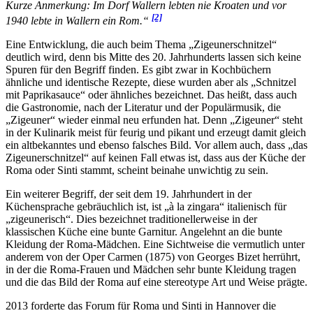
Kurze Anmerkung: Im Dorf Wallern lebten nie Kroaten und vor
[2]
1940 lebte in Wallern ein Rom.“
Eine Entwicklung, die auch beim Thema „Zigeunerschnitzel“
deutlich wird, denn bis Mitte des 20. Jahrhunderts lassen sich keine
Spuren für den Begriff finden. Es gibt zwar in Kochbüchern
ähnliche und identische Rezepte, diese wurden aber als „Schnitzel
mit Paprikasauce“ oder ähnliches bezeichnet. Das heißt, dass auch
die Gastronomie, nach der Literatur und der Populärmusik, die
„Zigeuner“ wieder einmal neu erfunden hat. Denn „Zigeuner“ steht
in der Kulinarik meist für feurig und pikant und erzeugt damit gleich
ein altbekanntes und ebenso falsches Bild. Vor allem auch, dass „das
Zigeunerschnitzel“ auf keinen Fall etwas ist, dass aus der Küche der
Roma oder Sinti stammt, scheint beinahe unwichtig zu sein.
Ein weiterer Begriff, der seit dem 19. Jahrhundert in der
Küchensprache gebräuchlich ist, ist „à la zingara“ italienisch für
„zigeunerisch“. Dies bezeichnet traditionellerweise in der
klassischen Küche eine bunte Garnitur. Angelehnt an die bunte
Kleidung der Roma-Mädchen. Eine Sichtweise die vermutlich unter
anderem von der Oper Carmen (1875) von Georges Bizet herrührt,
in der die Roma-Frauen und Mädchen sehr bunte Kleidung tragen
und die das Bild der Roma auf eine stereotype Art und Weise prägte.
2013 forderte das Forum für Roma und Sinti in Hannover die