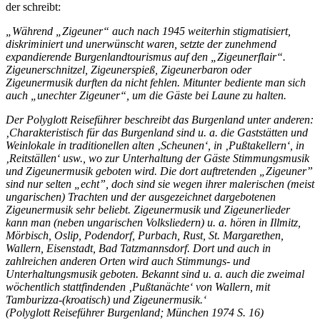
der schreibt:
„Während „Zigeuner“ auch nach 1945 weiterhin stigmatisiert,
diskriminiert und unerwünscht waren, setzte der zunehmend
expandierende Burgenlandtourismus auf den „Zigeunerflair“.
Zigeunerschnitzel, Zigeunerspieß, Zigeunerbaron oder
Zigeunermusik durften da nicht fehlen. Mitunter bediente man sich
auch „unechter Zigeuner“, um die Gäste bei Laune zu halten.
Der Polyglott Reiseführer beschreibt das Burgenland unter anderen:
‚Charakteristisch für das Burgenland sind u. a. die Gaststätten und
Weinlokale in traditionellen alten ‚Scheunen‘, in ‚Pußtakellern‘, in
‚Reitställen‘ usw., wo zur Unterhaltung der Gäste Stimmungsmusik
und Zigeunermusik geboten wird. Die dort auftretenden „Zigeuner”
sind nur selten „echt”, doch sind sie wegen ihrer malerischen (meist
ungarischen) Trachten und der ausgezeichnet dargebotenen
Zigeunermusik sehr beliebt. Zigeunermusik und Zigeunerlieder
kann man (neben ungarischen Volksliedern) u. a. hören in Illmitz,
Mörbisch, Oslip, Podendorf, Purbach, Rust, St. Margarethen,
Wallern, Eisenstadt, Bad Tatzmannsdorf. Dort und auch in
zahlreichen anderen Orten wird auch Stimmungs- und
Unterhaltungsmusik geboten. Bekannt sind u. a. auch die zweimal
wöchentlich stattfindenden ‚Pußtanächte‘ von Wallern, mit
Tamburizza-(kroatisch) und Zigeunermusik.‘
(Polyglott Reiseführer Burgenland; München 1974 S. 16)