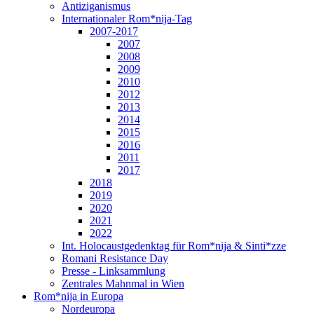
Antiziganismus
Internationaler Rom*nija-Tag
2007-2017
2007
2008
2009
2010
2012
2013
2014
2015
2016
2011
2017
2018
2019
2020
2021
2022
Int. Holocaustgedenktag für Rom*nija & Sinti*zze
Romani Resistance Day
Presse - Linksammlung
Zentrales Mahnmal in Wien
Rom*nija in Europa
Nordeuropa