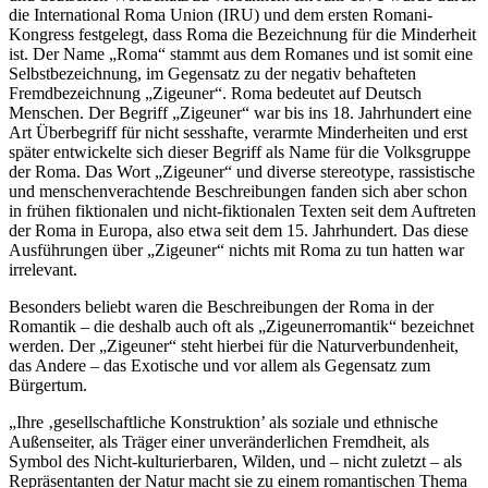
die International Roma Union (IRU) und dem ersten Romani-
Kongress festgelegt, dass Roma die Bezeichnung für die Minderheit
ist. Der Name „Roma“ stammt aus dem Romanes und ist somit eine
Selbstbezeichnung, im Gegensatz zu der negativ behafteten
Fremdbezeichnung „Zigeuner“. Roma bedeutet auf Deutsch
Menschen. Der Begriff „Zigeuner“ war bis ins 18. Jahrhundert eine
Art Überbegriff für nicht sesshafte, verarmte Minderheiten und erst
später entwickelte sich dieser Begriff als Name für die Volksgruppe
der Roma. Das Wort „Zigeuner“ und diverse stereotype, rassistische
und menschenverachtende Beschreibungen fanden sich aber schon
in frühen fiktionalen und nicht-fiktionalen Texten seit dem Auftreten
der Roma in Europa, also etwa seit dem 15. Jahrhundert. Das diese
Ausführungen über „Zigeuner“ nichts mit Roma zu tun hatten war
irrelevant.
Besonders beliebt waren die Beschreibungen der Roma in der
Romantik – die deshalb auch oft als „Zigeunerromantik“ bezeichnet
werden. Der „Zigeuner“ steht hierbei für die Naturverbundenheit,
das Andere – das Exotische und vor allem als Gegensatz zum
Bürgertum.
„Ihre ‚gesellschaftliche Konstruktion’ als soziale und ethnische
Außenseiter, als Träger einer unveränderlichen Fremdheit, als
Symbol des Nicht-kulturierbaren, Wilden, und – nicht zuletzt – als
Repräsentanten der Natur macht sie zu einem romantischen Thema