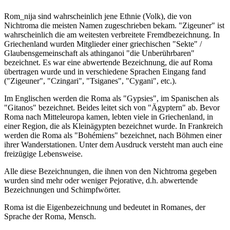
Rom_nija sind wahrscheinlich jene Ethnie (Volk), die von
Nichtroma die meisten Namen zugeschrieben bekam. "Zigeuner" ist
wahrscheinlich die am weitesten verbreitete Fremdbezeichnung. In
Griechenland wurden Mitglieder einer griechischen "Sekte" /
Glaubensgemeinschaft als athinganoi "die Unberührbaren"
bezeichnet. Es war eine abwertende Bezeichnung, die auf Roma
übertragen wurde und in verschiedene Sprachen Eingang fand
("Zigeuner", "Czingari", "Tsiganes", "Cygani", etc.).
Im Englischen werden die Roma als "Gypsies", im Spanischen als
"Gitanos" bezeichnet. Beides leitet sich von "Ägyptern" ab. Bevor
Roma nach Mitteleuropa kamen, lebten viele in Griechenland, in
einer Region, die als Kleinägypten bezeichnet wurde. In Frankreich
werden die Roma als "Bohémiens" bezeichnet, nach Böhmen einer
ihrer Wanderstationen. Unter dem Ausdruck versteht man auch eine
freizügige Lebensweise.
Alle diese Bezeichnungen, die ihnen von den Nichtroma gegeben
wurden sind mehr oder weniger Pejorative, d.h. abwertende
Bezeichnungen und Schimpfwörter.
Roma ist die Eigenbezeichnung und bedeutet in Romanes, der
Sprache der Roma, Mensch.