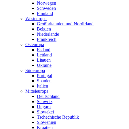
Norwegen
Schweden
Finnland
Westeuropa
Großbritannien und Nordirland
Belgien
Niederlande
Frankreich
Osteuropa
Estland
Lettland
Litauen
Ukraine
Südeuropa
Portugal
Spanien
Italien
Mitteleuropa
Deutschland
Schweiz
Ungarn
Slowakei
Tschechische Republik
Slowenien
Kroatien