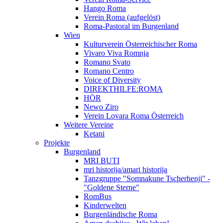
Hango Roma
Verein Roma (aufgelöst)
Roma-Pastoral im Burgenland
Wien
Kulturverein Österreichischer Roma
Vivaro Viva Romnja
Romano Svato
Romano Centro
Voice of Diversity
DIREKTHILFE:ROMA
HÖR
Newo Ziro
Verein Lovara Roma Österreich
Weitere Vereine
Ketani
Projekte
Burgenland
MRI BUTI
mri historija/amari historija
Tanzgruppe "Somnakune Tscherhenji" -
"Goldene Sterne"
RomBus
Kinderwelten
Burgenländische Roma