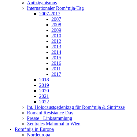
Antiziganismus
Internationaler Rom*nija-Tag
2007-2017
2007
2008
2009
2010
2012
2013
2014
2015
2016
2011
2017
2018
2019
2020
2021
2022
Int. Holocaustgedenktag für Rom*nija & Sinti*zze
Romani Resistance Day
Presse - Linksammlung
Zentrales Mahnmal in Wien
Rom*nija in Europa
Nordeuropa