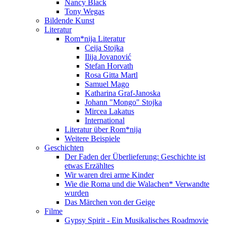
Nancy Black
Tony Wegas
Bildende Kunst
Literatur
Rom*nija Literatur
Ceija Stojka
Ilija Jovanović
Stefan Horvath
Rosa Gitta Martl
Samuel Mago
Katharina Graf-Janoska
Johann "Mongo" Stojka
Mircea Lakatus
International
Literatur über Rom*nija
Weitere Beispiele
Geschichten
Der Faden der Überlieferung: Geschichte ist
etwas Erzähltes
Wir waren drei arme Kinder
Wie die Roma und die Walachen* Verwandte
wurden
Das Märchen von der Geige
Filme
Gypsy Spirit - Ein Musikalisches Roadmovie