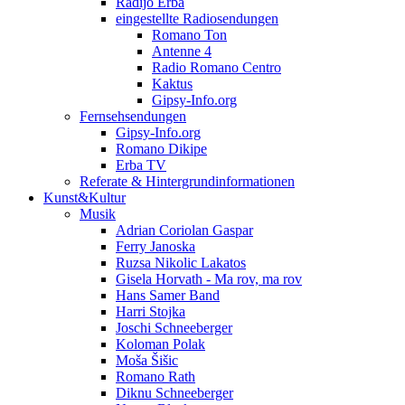
Radijo Erba
eingestellte Radiosendungen
Romano Ton
Antenne 4
Radio Romano Centro
Kaktus
Gipsy-Info.org
Fernsehsendungen
Gipsy-Info.org
Romano Dikipe
Erba TV
Referate & Hintergrundinformationen
Kunst&Kultur
Musik
Adrian Coriolan Gaspar
Ferry Janoska
Ruzsa Nikolic Lakatos
Gisela Horvath - Ma rov, ma rov
Hans Samer Band
Harri Stojka
Joschi Schneeberger
Koloman Polak
Moša Šišic
Romano Rath
Diknu Schneeberger