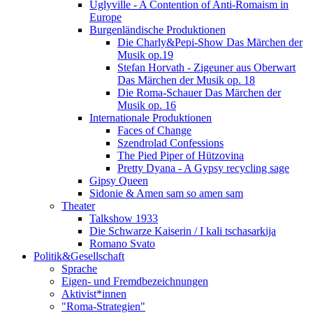
Uglyville - A Contention of Anti-Romaism in
Europe
Burgenländische Produktionen
Die Charly&Pepi-Show Das Märchen der
Musik op.19
Stefan Horvath - Zigeuner aus Oberwart
Das Märchen der Musik op. 18
Die Roma-Schauer Das Märchen der
Musik op. 16
Internationale Produktionen
Faces of Change
Szendrolad Confessions
The Pied Piper of Hützovina
Pretty Dyana - A Gypsy recycling sage
Gipsy Queen
Sidonie & Amen sam so amen sam
Theater
Talkshow 1933
Die Schwarze Kaiserin / I kali tschasarkija
Romano Svato
Politik&Gesellschaft
Sprache
Eigen- und Fremdbezeichnungen
Aktivist*innen
"Roma-Strategien"