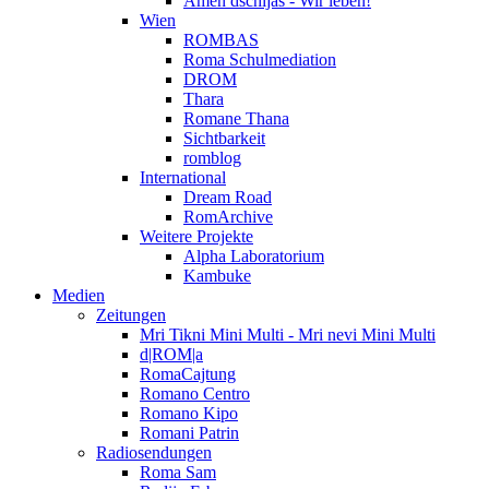
Amen dschijas - Wir leben!
Wien
ROMBAS
Roma Schulmediation
DROM
Thara
Romane Thana
Sichtbarkeit
romblog
International
Dream Road
RomArchive
Weitere Projekte
Alpha Laboratorium
Kambuke
Medien
Zeitungen
Mri Tikni Mini Multi - Mri nevi Mini Multi
d|ROM|a
RomaCajtung
Romano Centro
Romano Kipo
Romani Patrin
Radiosendungen
Roma Sam