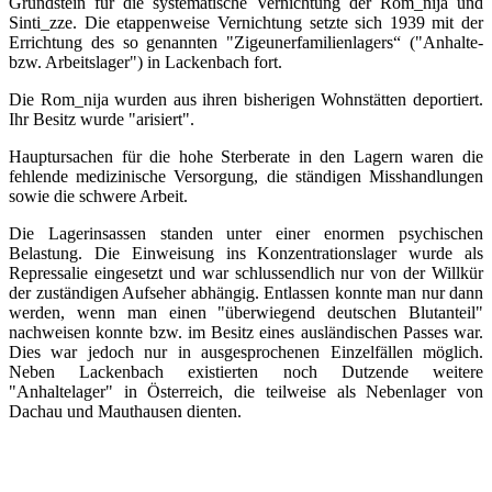
Grundstein für die systematische Vernichtung der Rom_nija und
Sinti_zze. Die etappenweise Vernichtung setzte sich 1939 mit der
Errichtung des so genannten "Zigeunerfamilienlagers“ ("Anhalte-
bzw. Arbeitslager") in Lackenbach fort.
Die Rom_nija wurden aus ihren bisherigen Wohnstätten deportiert.
Ihr Besitz wurde "arisiert".
Hauptursachen für die hohe Sterberate in den Lagern waren die
fehlende medizinische Versorgung, die ständigen Misshandlungen
sowie die schwere Arbeit.
Die Lagerinsassen standen unter einer enormen psychischen
Belastung. Die Einweisung ins Konzentrationslager wurde als
Repressalie eingesetzt und war schlussendlich nur von der Willkür
der zuständigen Aufseher abhängig. Entlassen konnte man nur dann
werden, wenn man einen "überwiegend deutschen Blutanteil"
nachweisen konnte bzw. im Besitz eines ausländischen Passes war.
Dies war jedoch nur in ausgesprochenen Einzelfällen möglich.
Neben Lackenbach existierten noch Dutzende weitere
"Anhaltelager" in Österreich, die teilweise als Nebenlager von
Dachau und Mauthausen dienten.