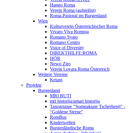
Hango Roma
Verein Roma (aufgelöst)
Roma-Pastoral im Burgenland
Wien
Kulturverein Österreichischer Roma
Vivaro Viva Romnja
Romano Svato
Romano Centro
Voice of Diversity
DIREKTHILFE:ROMA
HÖR
Newo Ziro
Verein Lovara Roma Österreich
Weitere Vereine
Ketani
Projekte
Burgenland
MRI BUTI
mri historija/amari historija
Tanzgruppe "Somnakune Tscherhenji" -
"Goldene Sterne"
RomBus
Kinderwelten
Burgenländische Roma