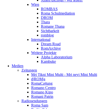
Amen dschijas - Wir leben!
Wien
ROMBAS
Roma Schulmediation
DROM
Thara
Romane Thana
Sichtbarkeit
romblog
International
Dream Road
RomArchive
Weitere Projekte
Alpha Laboratorium
Kambuke
Medien
Zeitungen
Mri Tikni Mini Multi - Mri nevi Mini Multi
d|ROM|a
RomaCajtung
Romano Centro
Romano Kipo
Romani Patrin
Radiosendungen
Roma Sam