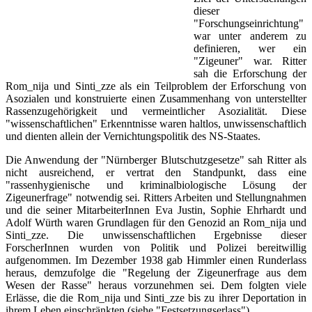
dieser
"Forschungseinrichtung"
war unter anderem zu
definieren, wer ein
"Zigeuner" war. Ritter
sah die Erforschung der
Rom_nija und Sinti_zze als ein Teilproblem der Erforschung von
Asozialen und konstruierte einen Zusammenhang von unterstellter
Rassenzugehörigkeit und vermeintlicher Asozialität. Diese
"wissenschaftlichen" Erkenntnisse waren haltlos, unwissenschaftlich
und dienten allein der Vernichtungspolitik des NS-Staates.
Die Anwendung der "Nürnberger Blutschutzgesetze" sah Ritter als
nicht ausreichend, er vertrat den Standpunkt, dass eine
"rassenhygienische und kriminalbiologische Lösung der
Zigeunerfrage" notwendig sei. Ritters Arbeiten und Stellungnahmen
und die seiner MitarbeiterInnen Eva Justin, Sophie Ehrhardt und
Adolf Würth waren Grundlagen für den Genozid an Rom_nija und
Sinti_zze. Die unwissenschaftlichen Ergebnisse dieser
ForscherInnen wurden von Politik und Polizei bereitwillig
aufgenommen. Im Dezember 1938 gab Himmler einen Runderlass
heraus, demzufolge die "Regelung der Zigeunerfrage aus dem
Wesen der Rasse" heraus vorzunehmen sei. Dem folgten viele
Erlässe, die die Rom_nija und Sinti_zze bis zu ihrer Deportation in
ihrem Leben einschränkten (siehe "Festsetzungserlass").