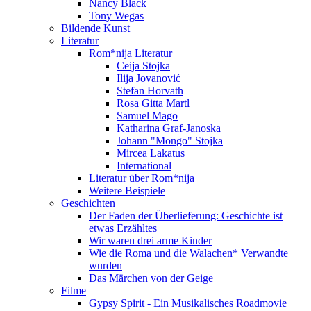
Nancy Black
Tony Wegas
Bildende Kunst
Literatur
Rom*nija Literatur
Ceija Stojka
Ilija Jovanović
Stefan Horvath
Rosa Gitta Martl
Samuel Mago
Katharina Graf-Janoska
Johann "Mongo" Stojka
Mircea Lakatus
International
Literatur über Rom*nija
Weitere Beispiele
Geschichten
Der Faden der Überlieferung: Geschichte ist
etwas Erzähltes
Wir waren drei arme Kinder
Wie die Roma und die Walachen* Verwandte
wurden
Das Märchen von der Geige
Filme
Gypsy Spirit - Ein Musikalisches Roadmovie