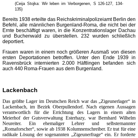
(Ceija Stojka: Wir leben im Verborgenen, S 126-127, 134-
135)
Bereits 1938 erteilte das Reichskriminalpolizeiamt Berlin den
Befehl, alle männlichen Burgenland-Roma, die nicht bei der
Ernte beschäftigt waren, in die Konzentrationslager Dachau
und Buchenwald zu überstellen. 232 wurden schließlich
deportiert.
Frauen waren in einem noch größeren Ausmaß von diesen
ersten Deportationen betroffen. Unter den Ende 1939 in
Ravensbrück internierten 2.000 Häftlingen befanden sich
auch 440 Roma-Frauen aus dem Burgenland.
Lackenbach
Das größte Lager im Deutschen Reich war das „Zigeunerlager“ in
Lackenbach, im Bezirk Oberpullendorf. Nach eigenen Aussagen
verantwortlich für die Errichtung des Lagers in einem alten
Meierhof der Gutsverwaltung Esterhazy, war Bernhard Wilhelm
Neureiter. Ein ehemaliger Lehrer und selbsternannter
„Romaforscher“, sowie ab 1938 Kolumnenschreiber. Er trat für eine
radikale Lösung der sogenannten „Zigeunerfrage“ ein. Er forderte