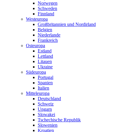
Norwegen
Schweden
Finnland
Westeuropa
Großbritannien und Nordirland
Belgien
Niederlande
Frankreich
Osteuropa
Estland
Lettland
Litauen
Ukraine
Südeuropa
Portugal
Spanien
Italien
Mitteleuropa
Deutschland
Schweiz
Ungarn
Slowakei
Tschechische Republik
Slowenien
Kroatien