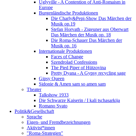
Uglyville - A Contention of Anti-Romaism in
Europe
Burgenländische Produktionen
Die Charly&Pepi-Show Das Märchen der
Musik op.19
Stefan Horvath - Zigeuner aus Oberwart
Das Märchen der Musik op. 18
Die Roma-Schauer Das Märchen der
Musik op. 16
Internationale Produktionen
Faces of Change
Szendrolad Confessions
The Pied Piper of Hützovina
Pretty Dyana - A Gypsy recycling sage
Gipsy Queen
Sidonie & Amen sam so amen sam
Theater
Talkshow 1933
Die Schwarze Kaiserin / I kali tschasarkija
Romano Svato
Politik&Gesellschaft
Sprache
Eigen- und Fremdbezeichnungen
Aktivist*innen
"Roma-Strategien"