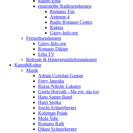
Radijo Erba
eingestellte Radiosendungen
Romano Ton
Antenne 4
Radio Romano Centro
Kaktus
Gipsy-Info.org
Fernsehsendungen
Gipsy-Info.org
Romano Dikipe
Erba TV
Referate & Hintergrundinformationen
Kunst&Kultur
Musik
Adrian Coriolan Gaspar
Ferry Janoska
Ruzsa Nikolic Lakatos
Gisela Horvath - Ma rov, ma rov
Hans Samer Band
Harri Stojka
Joschi Schneeberger
Koloman Polak
Moša Šišic
Romano Rath
Diknu Schneeberger