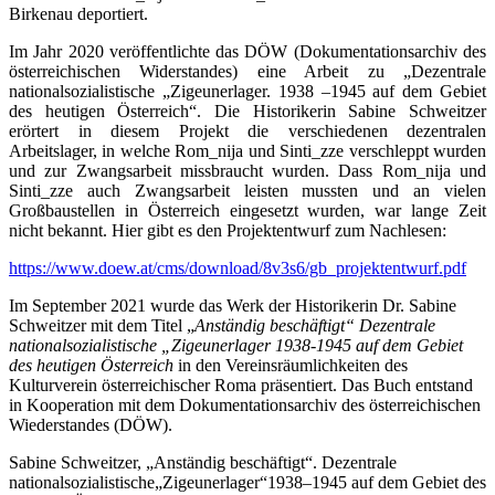
Birkenau deportiert.
Im Jahr 2020 veröffentlichte das DÖW (Dokumentationsarchiv des
österreichischen Widerstandes) eine Arbeit zu „Dezentrale
nationalsozialistische „Zigeunerlager. 1938 –1945 auf dem Gebiet
des heutigen Österreich“. Die Historikerin Sabine Schweitzer
erörtert in diesem Projekt die verschiedenen dezentralen
Arbeitslager, in welche Rom_nija und Sinti_zze verschleppt wurden
und zur Zwangsarbeit missbraucht wurden. Dass Rom_nija und
Sinti_zze auch Zwangsarbeit leisten mussten und an vielen
Großbaustellen in Österreich eingesetzt wurden, war lange Zeit
nicht bekannt. Hier gibt es den Projektentwurf zum Nachlesen:
https://www.doew.at/cms/download/8v3s6/gb_projektentwurf.pdf
Im September 2021 wurde das Werk der Historikerin Dr. Sabine
Schweitzer mit dem Titel „
Anständig beschäftigt“ Dezentrale
nationalsozialistische „Zigeunerlager 1938-1945 auf dem Gebiet
des heutigen Österreich
in den Vereinsräumlichkeiten des
Kulturverein österreichischer Roma präsentiert. Das Buch entstand
in Kooperation mit dem Dokumentationsarchiv des österreichischen
Wiederstandes (DÖW).
Sabine Schweitzer, „Anständig beschäftigt“. Dezentrale
nationalsozialistische„Zigeunerlager“1938–1945 auf dem Gebiet des