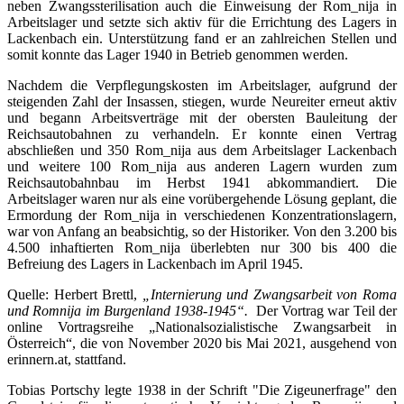
neben Zwangssterilisation auch die Einweisung der Rom_nija in
Arbeitslager und setzte sich aktiv für die Errichtung des Lagers in
Lackenbach ein. Unterstützung fand er an zahlreichen Stellen und
somit konnte das Lager 1940 in Betrieb genommen werden.
Nachdem die Verpflegungskosten im Arbeitslager, aufgrund der
steigenden Zahl der Insassen, stiegen, wurde Neureiter erneut aktiv
und begann Arbeitsverträge mit der obersten Bauleitung der
Reichsautobahnen zu verhandeln. Er konnte einen Vertrag
abschließen und 350 Rom_nija aus dem Arbeitslager Lackenbach
und weitere 100 Rom_nija aus anderen Lagern wurden zum
Reichsautobahnbau im Herbst 1941 abkommandiert. Die
Arbeitslager waren nur als eine vorübergehende Lösung geplant, die
Ermordung der Rom_nija in verschiedenen Konzentrationslagern,
war von Anfang an beabsichtig, so der Historiker. Von den 3.200 bis
4.500 inhaftierten Rom_nija überlebten nur 300 bis 400 die
Befreiung des Lagers in Lackenbach im April 1945.
Quelle: Herbert Brettl,
„Internierung und Zwangsarbeit von Roma
und Romnija im Burgenland 1938-1945“.
Der Vortrag war Teil der
online Vortragsreihe „Nationalsozialistische Zwangsarbeit in
Österreich“, die von November 2020 bis Mai 2021, ausgehend von
erinnern.at, stattfand.
Tobias Portschy legte 1938 in der Schrift "Die Zigeunerfrage" den