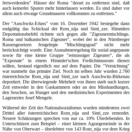
freiwerdenden" Häuser der Roma "derart zu entfernen sind, daß
auch keinerlei Spuren mehr hinterlassen werden. Es sind daher vor
allem auch etwaige Grundmauern vollkommen zu entfernen."
Der "Auschwitz-Erlass" vom 16. Dezember 1942 besiegelte dann
endgültig das Schicksal der Rom_nija und Sinti_zze. Himmlers
Deportationsbefehl richtete sich gegen alle "Zigeunermischlinge,
Roma und balkanischen Zigeuner", wobei der in den Nürnberger
Rassengesetzen festgelegte "Mischlingsgrad" nicht mehr
berücksichtigt wurde. Eine Ausnahmeregelung für sozial angepasste
sowie für eine kleine Gruppe "reinrassiger Zigeuner", die als
"Exponate" in einem Himmler'schen Freilichtmuseum dienen
sollten, bestand eigentlich nur auf dem Papier. Die "Vernichtung"
war nunmehr das primäre Ziel. Noch im selben Jahr wurden 2.760
österreichische Rom_nija und Sinti_zze nach Auschwitz-Birkenau
deportiert. Die überwiegende Mehrheit von ihnen starb nach kurzer
Zeit entweder in den Gaskammern oder an den Misshandlungen,
den Seuchen, an Hunger und den medizinischen Experimenten des
Lagerarztes Josef Mengele.
Während der Zeit des Nationalsozialismus wurden mindestens zwei
Drittel aller österreichischen Rom_nija und Sinti_zze ermordet.
Neuere Schätzungen sprechen von nur ca. 10% Überlebenden. In
Unterschützen zum Beispiel – einer kleinen Agrargemeinde in der
Nähe von Oberwart – überlebten von 143 Rom_nija vor dem Krieg