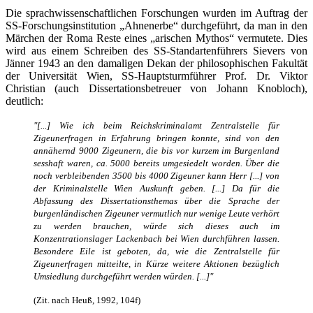
Die sprachwissenschaftlichen Forschungen wurden im Auftrag der
SS-Forschungsinstitution „Ahnenerbe“ durchgeführt, da man in den
Märchen der Roma Reste eines „arischen Mythos“ vermutete. Dies
wird aus einem Schreiben des SS-Standartenführers Sievers von
Jänner 1943 an den damaligen Dekan der philosophischen Fakultät
der Universität Wien, SS-Hauptsturmführer Prof. Dr. Viktor
Christian (auch Dissertationsbetreuer von Johann Knobloch),
deutlich:
"[...] Wie ich beim Reichskriminalamt Zentralstelle für
Zigeunerfragen in Erfahrung bringen konnte, sind von den
annähernd 9000 Zigeunern, die bis vor kurzem im Burgenland
sesshaft waren, ca. 5000 bereits umgesiedelt worden. Über die
noch verbleibenden 3500 bis 4000 Zigeuner kann Herr [...] von
der Kriminalstelle Wien Auskunft geben. [...] Da für die
Abfassung des Dissertationsthemas über die Sprache der
burgenländischen Zigeuner vermutlich nur wenige Leute verhört
zu werden brauchen, würde sich dieses auch im
Konzentrationslager Lackenbach bei Wien durchführen lassen.
Besondere Eile ist geboten, da, wie die Zentralstelle für
Zigeunerfragen mitteilte, in Kürze weitere Aktionen bezüglich
Umsiedlung durchgeführt werden würden. [...]"
(Zit. nach Heuß, 1992, 104f)