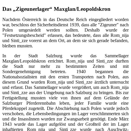
Das „Zigeunerlager“ Maxglan/Leopoldskron
Nachdem Österreich in das Deutsche Reich eingegliedert worden
war, beschloss der Sicherheitsdienst 1939, dass alle "Zigeuner" nach
Polen umgesiedelt werden sollten. Deshalb wurde der
"Festsetzungsbescheid" erlassen, das bedeutete, dass alle Rom_nija
und Sinti_zze vorerst an dem Ort, an dem sie sich gerade befanden,
bleiben mussten.
In der Stadt Salzburg wurde das Sammellager
Maxglan/Leopoldskron errichtet. Rom_nija und Sinti_zze durften
die Stadt nur mehr zu bestimmten Zeiten und mit
Sondergenehmigung betreten. 1940 begannen die
Nationalsozialisten mit den ersten Transporten nach Polen, aus
diesem Grund wurden Rom_nija und Sinti_zze ärztlich untersucht
und erfasst. Das Sammellager wurde vergrößert, um auch Rom_nija
und Sinti_zze aus der Umgebung nach Salzburg zu bringen. Bis zur
Fertigstellung mussten viele von ihnen auf dem Gelände der
Salzburger Pferderennbahn leben, jeder Familie wurde eine
Pferdekoppel zugeteilt. Die Abschiebung nach Polen wurde jedoch
verschoben, die Lebensbedingungen im Lager verschlimmerten sich
und die InsassInnen wurden zur Zwangsarbeit genötigt. Ende März
1943 wurde das Lager aufgelöst und der Großteil der im Lager
inhaftierten Rom_nija und Sinti_zze wurde nach Auschwitz-