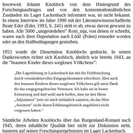
Inwieweit Johann Knobloch von dem Hintergrund des
Forschungsauftrages und von den konzentrationsähnlichen
Zuständen im Lager Lackenbach informiert war, ist nicht bekannt.
In einem Interview im Jahre 1990 mit der Literaturwissenschaftlerin
Beate Eder (Eder, 1993, S. 241) stritt er ab, etwas davon gewusst zu
haben. Alle 5000 „umgesiedelten“ Rom_nija, von denen er schreibt,
waren nach ihrer Deportation nach Łódź (Polen) ermordet worden
oder an den Haftbedingungen gestorben.
1953 wurde die Dissertation Knoblochs gedruckt. In seinen
Dankesworten richtet sich Knobloch, ähnlich wie bereits 1943, an
die "braunen Kinder dieses sorglosen Völkchens":
„Die Lagerleitung in Lackenbach hat mir die Feldforschung
durch verständnisvolles Entgegenkommen erleichtert. Aber auch
den braunen Kindern dieses sorglosen Völkchens gilt mein Dank
für das entgegengebrachte Vertrauen. Ich habe sie in bester
Erinnerung und darf wohl auch hoffen, dass sie den Herrn
„Adjutanten“ (wie sie mich irrtümlich nannten, da das Wort
„Assistent“ nicht ihrem Erfahrungsbereich angehörte) nicht
vergessen haben.“
Sämtliche Arbeiten Knoblochs über das Burgenland-Romani nach
1945, deren inhaltliche Qualität hier nicht zur Diskussion steht,
basieren auf seinen Forschungsergebnissen im Lager Lackenbach.