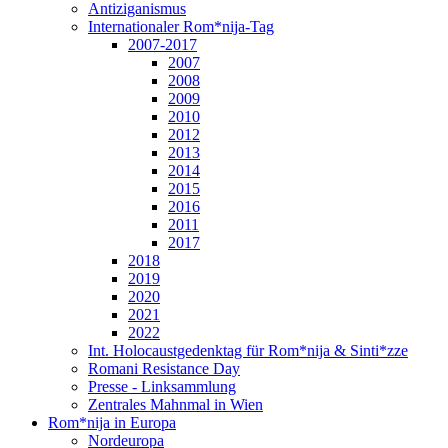
Antiziganismus
Internationaler Rom*nija-Tag
2007-2017
2007
2008
2009
2010
2012
2013
2014
2015
2016
2011
2017
2018
2019
2020
2021
2022
Int. Holocaustgedenktag für Rom*nija & Sinti*zze
Romani Resistance Day
Presse - Linksammlung
Zentrales Mahnmal in Wien
Rom*nija in Europa
Nordeuropa