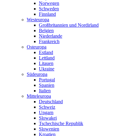
Norwegen
Schweden
Finnland
Westeuropa
Großbritannien und Nordirland
Belgien
Niederlande
Frankreich
Osteuropa
Estland
Lettland
Litauen
Ukraine
Südeuropa
Portugal
Spanien
Italien
Mitteleuropa
Deutschland
Schweiz
Ungarn
Slowakei
Tschechische Republik
Slowenien
Kroatien