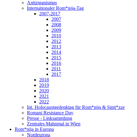
Antiziganismus
Internationaler Rom*nija-Tag
2007-2017
2007
2008
2009
2010
2012
2013
2014
2015
2016
2011
2017
2018
2019
2020
2021
2022
Int. Holocaustgedenktag für Rom*nija & Sinti*zze
Romani Resistance Day
Presse - Linksammlung
Zentrales Mahnmal in Wien
Rom*nija in Europa
Nordeuropa