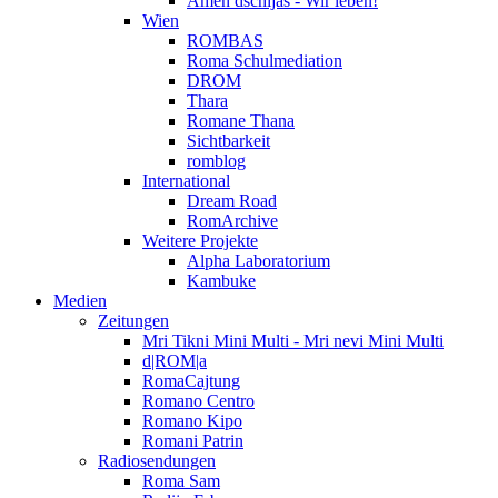
Amen dschijas - Wir leben!
Wien
ROMBAS
Roma Schulmediation
DROM
Thara
Romane Thana
Sichtbarkeit
romblog
International
Dream Road
RomArchive
Weitere Projekte
Alpha Laboratorium
Kambuke
Medien
Zeitungen
Mri Tikni Mini Multi - Mri nevi Mini Multi
d|ROM|a
RomaCajtung
Romano Centro
Romano Kipo
Romani Patrin
Radiosendungen
Roma Sam