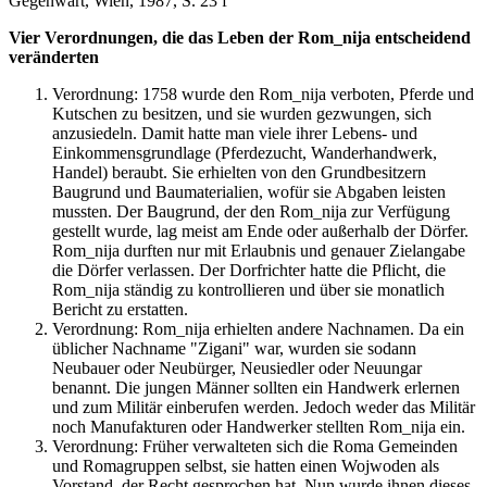
Gegenwart, Wien, 1987, S. 23 f
Vier Verordnungen, die das Leben der Rom_nija entscheidend
veränderten
Verordnung: 1758 wurde den Rom_nija verboten, Pferde und
Kutschen zu besitzen, und sie wurden gezwungen, sich
anzusiedeln. Damit hatte man viele ihrer Lebens- und
Einkommensgrundlage (Pferdezucht, Wanderhandwerk,
Handel) beraubt. Sie erhielten von den Grundbesitzern
Baugrund und Baumaterialien, wofür sie Abgaben leisten
mussten. Der Baugrund, der den Rom_nija zur Verfügung
gestellt wurde, lag meist am Ende oder außerhalb der Dörfer.
Rom_nija durften nur mit Erlaubnis und genauer Zielangabe
die Dörfer verlassen. Der Dorfrichter hatte die Pflicht, die
Rom_nija ständig zu kontrollieren und über sie monatlich
Bericht zu erstatten.
Verordnung: Rom_nija erhielten andere Nachnamen. Da ein
üblicher Nachname "Zigani" war, wurden sie sodann
Neubauer oder Neubürger, Neusiedler oder Neuungar
benannt. Die jungen Männer sollten ein Handwerk erlernen
und zum Militär einberufen werden. Jedoch weder das Militär
noch Manufakturen oder Handwerker stellten Rom_nija ein.
Verordnung: Früher verwalteten sich die Roma Gemeinden
und Romagruppen selbst, sie hatten einen Wojwoden als
Vorstand, der Recht gesprochen hat. Nun wurde ihnen dieses