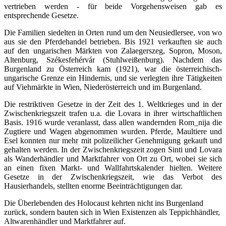
vertrieben werden - für beide Vorgehensweisen gab es
entsprechende Gesetze.
Die Familien siedelten in Orten rund um den Neusiedlersee, von wo
aus sie den Pferdehandel betrieben. Bis 1921 verkauften sie auch
auf den ungarischen Märkten von Zalaegerszeg, Sopron, Moson,
Altenburg, Székesfehérvár (Stuhlweißenburg). Nachdem das
Burgenland zu Österreich kam (1921), war die österreichisch-
ungarische Grenze ein Hindernis, und sie verlegten ihre Tätigkeiten
auf Viehmärkte in Wien, Niederösterreich und im Burgenland.
Die restriktiven Gesetze in der Zeit des 1. Weltkrieges und in der
Zwischenkriegszeit trafen u.a. die Lovara in ihrer wirtschaftlichen
Basis. 1916 wurde veranlasst, dass allen wandernden Rom_nija die
Zugtiere und Wagen abgenommen wurden. Pferde, Maultiere und
Esel konnten nur mehr mit polizeilicher Genehmigung gekauft und
gehalten werden. In der Zwischenkriegszeit zogen Sinti und Lovara
als Wanderhändler und Marktfahrer von Ort zu Ort, wobei sie sich
an einen fixen Markt- und Wallfahrtskalender hielten. Weitere
Gesetze in der Zwischenkriegszeit, wie das Verbot des
Hausierhandels, stellten enorme Beeinträchtigungen dar.
Die Überlebenden des Holocaust kehrten nicht ins Burgenland
zurück, sondern bauten sich in Wien Existenzen als Teppichhändler,
Altwarenhändler und Marktfahrer auf.