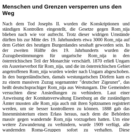
Menschen und Grenzen versperren uns den
Weg
Nach dem Tod Josephs II. wurden die Konskriptionen und
ständigen Kontrollen eingestellt, die Gesetze gegen Rom_nija
blieben nach wie vor aufrecht. Trotz dieser widrigen Umstände
dürften bis zur Mitte des 19. Jahrhunderts etwa 3000 Rom_nija auf
dem Gebiet des heutigen Burgenlandes sesshaft geworden sein. In
der zweiten Hälfte des 19. Jahrhunderts wurden die
Zuzugsbestimmungen für ungarische Rom_nija in den
österreichischen Teil der Monarchie verschärft. 1870 erließ Ungarn
ein Ausreiseverbot für Rom_nija, und die im österreichischen Gebiet
angetroffenen Rom_nija wurden wieder nach Ungarn abgeschoben.
In den burgenländischen, damals westungarischen Dörfern kam es
zu einem massiven Zuzug sogenannter "deutscher Zigeuner", das
heißt deutschsprachiger Rom_nija aus Westungarn. Die Gemeinden
versuchten diese Ansiedlungen zu verhindern. Laut einer
Anweisung der Komitatsverwaltung Eisenburg an die zuständigen
Ämter mussten alle Rom_nija auch mit ihren Spitznamen registriert
werden, um sie besser kontrollieren zu können. 1888 gab das
Innenministerium einen Erlass heraus, nach dem die Behörden
massiv gegen wandernde Rom_nija vorzugehen hatten. Um eine
weitere Zuwanderung zu verhindern, wurde 1909 verfügt, alle
wandernden Roma-Gruppen sofort zu verhaften. Diese