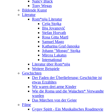
Nancy Black
Tony Wegas
Bildende Kunst
Literatur
Rom*nija Literatur
Ceija Stojka
Ilija Jovanović
Stefan Horvath
Rosa Gitta Martl
Samuel Mago
Katharina Graf-Janoska
Johann "Mongo" Stojka
Mircea Lakatus
International
Literatur über Rom*nija
Weitere Beispiele
Geschichten
Der Faden der Überlieferung: Geschichte ist
etwas Erzähltes
Wir waren drei arme Kinder
Wie die Roma und die Walachen* Verwandte
wurden
Das Märchen von der Geige
Filme
Gypsy Spirit - Ein Musikalisches Roadmovie