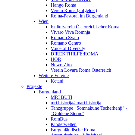
Hango Roma
Verein Roma (aufgelöst)
Roma-Pastoral im Burgenland
Wien
Kulturverein Österreichischer Roma
Vivaro Viva Romnja
Romano Svato
Romano Centro
Voice of Diversity
DIREKTHILFE:ROMA
HÖR
Newo Ziro
Verein Lovara Roma Österreich
Weitere Vereine
Ketani
Projekte
Burgenland
MRI BUTI
mri historija/amari historija
Tanzgruppe "Somnakune Tscherhenji" -
"Goldene Sterne"
RomBus
Kinderwelten
Burgenländische Roma