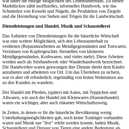
war daher die einzige Möglichkeit des Lebensunterhalts. Zu diesen
Marktlücken zählt inoffizielles, informelles Handwerk, wie das
Schmieden von Kesseln und Nägeln, die Produktion von Ziegeln
und die Herstellung von Sieben und Trögen für die Landwirtschaft.
Dienstleistungen und Handel, Musik und Schaustellerei
Das Anbieten von Dienstleistungen für die bäuerliche Wirtschaft
war eine weitere Möglichkeit, sich den Lebensunterhalt zu
verdienen (Reparaturarbeiten an Metallgegenständen und Tonwaren,
Verzinnen von Kupfergeschirr, Herstellen von kleineren
Metallgegenständen, Korbwaren, und vieles mehr). Diese Arbeiten
werden auch als Störhandwerk oder Wanderhandwerk bezeichnet.
Die Handwerker waren gezwungen ihre Dienste direkt dem Käufer
anzubieten und arbeiteten vor Ort. Um das Überleben zu sichern,
war es aber oft erforderlich, regelmäßig von festen Wohnsitzen aus
zu den Kunden zu wandern.
Der Handel mit Pferden, (später) mit Autos, mit Teppichen und
Altwaren, wie auch der Handel mit Kleinwaren (Hausierhandel)
waren ein wichtiger, aber auch riskanter Wirtschaftszweig.
In Zeiten, in denen es für die bäuerliche Bevölkerung wenig
Unterhaltungsmöglichkeiten gab, noch keine Tonträger vorhanden
waren und Musik nur "live" erlebt werden konnte, hatten Musik,
Schaustellerei und Dressur von Tieren eine andere Bedeutung als