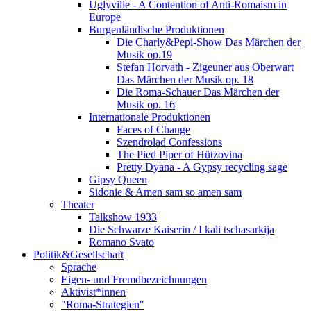
Uglyville - A Contention of Anti-Romaism in
Europe
Burgenländische Produktionen
Die Charly&Pepi-Show Das Märchen der
Musik op.19
Stefan Horvath - Zigeuner aus Oberwart
Das Märchen der Musik op. 18
Die Roma-Schauer Das Märchen der
Musik op. 16
Internationale Produktionen
Faces of Change
Szendrolad Confessions
The Pied Piper of Hützovina
Pretty Dyana - A Gypsy recycling sage
Gipsy Queen
Sidonie & Amen sam so amen sam
Theater
Talkshow 1933
Die Schwarze Kaiserin / I kali tschasarkija
Romano Svato
Politik&Gesellschaft
Sprache
Eigen- und Fremdbezeichnungen
Aktivist*innen
"Roma-Strategien"