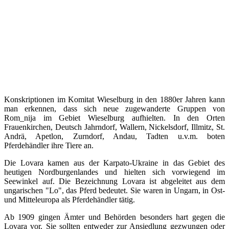
Konskriptionen im Komitat Wieselburg in den 1880er Jahren kann
man erkennen, dass sich neue zugewanderte Gruppen von
Rom_nija im Gebiet Wieselburg aufhielten. In den Orten
Frauenkirchen, Deutsch Jahrndorf, Wallern, Nickelsdorf, Illmitz, St.
Andrä, Apetlon, Zurndorf, Andau, Tadten u.v.m. boten
Pferdehändler ihre Tiere an.
Die Lovara kamen aus der Karpato-Ukraine in das Gebiet des
heutigen Nordburgenlandes und hielten sich vorwiegend im
Seewinkel auf. Die Bezeichnung Lovara ist abgeleitet aus dem
ungarischen "Lo", das Pferd bedeutet. Sie waren in Ungarn, in Ost-
und Mitteleuropa als Pferdehändler tätig.
Ab 1909 gingen Ämter und Behörden besonders hart gegen die
Lovara vor. Sie sollten entweder zur Ansiedlung gezwungen oder